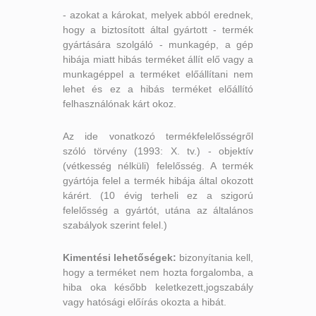
- azokat a károkat, melyek abból erednek,
hogy a biztosított által gyártott - termék
gyártására szolgáló - munkagép, a gép
hibája miatt hibás terméket állít elő vagy a
munkagéppel a terméket előállítani nem
lehet és ez a hibás terméket előállító
felhasználónak kárt okoz.
Az ide vonatkozó termékfelelősségről
szóló törvény (1993: X. tv.) - objektív
(vétkesség nélküli) felelősség. A termék
gyártója felel a termék hibája által okozott
kárért. (10 évig terheli ez a szigorú
felelősség a gyártót, utána az általános
szabályok szerint felel.)
Kimentési lehetőségek:
bizonyítania kell,
hogy a terméket nem hozta forgalomba, a
hiba oka később keletkezett,jogszabály
vagy hatósági előírás okozta a hibát.