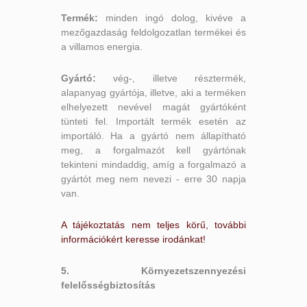
Termék:
minden ingó dolog, kivéve a
mezőgazdaság feldolgozatlan termékei és
a villamos energia.
Gyártó:
vég-, illetve résztermék,
alapanyag gyártója, illetve, aki a terméken
elhelyezett nevével magát gyártóként
tünteti fel. Importált termék esetén az
importáló. Ha a gyártó nem állapítható
meg, a forgalmazót kell gyártónak
tekinteni mindaddig, amíg a forgalmazó a
gyártót meg nem nevezi - erre 30 napja
van.
A tájékoztatás nem teljes körű, további
információkért keresse irodánkat!
5. Környezetszennyezési
felelősségbiztosítás