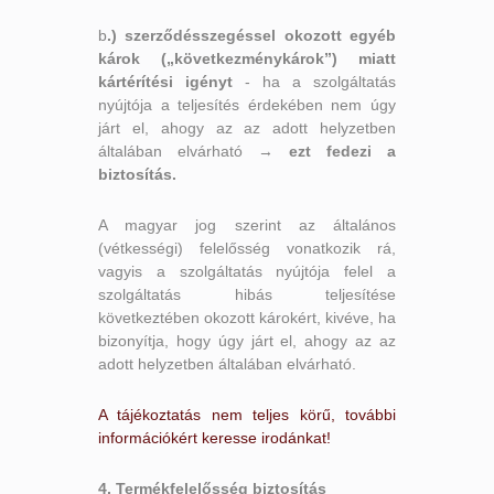
b
.) szerződésszegéssel okozott egyéb
károk („következménykárok”) miatt
kártérítési igényt
- ha a szolgáltatás
nyújtója a teljesítés érdekében nem úgy
járt el, ahogy az az adott helyzetben
általában elvárható →
ezt fedezi a
biztosítás.
A magyar jog szerint az általános
(vétkességi) felelősség vonatkozik rá,
vagyis a szolgáltatás nyújtója felel a
szolgáltatás hibás teljesítése
következtében okozott károkért, kivéve, ha
bizonyítja, hogy úgy járt el, ahogy az az
adott helyzetben általában elvárható.
A tájékoztatás nem teljes körű, további
információkért keresse irodánkat!
4. Termékfelelősség biztosítás