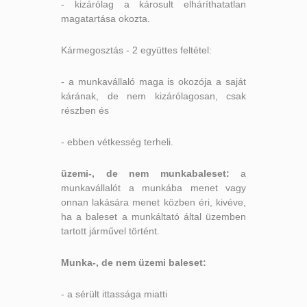
- kizárólag a károsult elháríthatatlan
magatartása okozta.
Kármegosztás - 2 együttes feltétel:
- a munkavállaló maga is okozója a saját
kárának, de nem kizárólagosan, csak
részben és
- ebben vétkesség terheli.
üzemi-, de nem munkabaleset:
a
munkavállalót a munkába menet vagy
onnan lakására menet közben éri, kivéve,
ha a baleset a munkáltató által üzemben
tartott járművel történt.
Munka-, de nem üzemi baleset:
- a sérült ittassága miatti