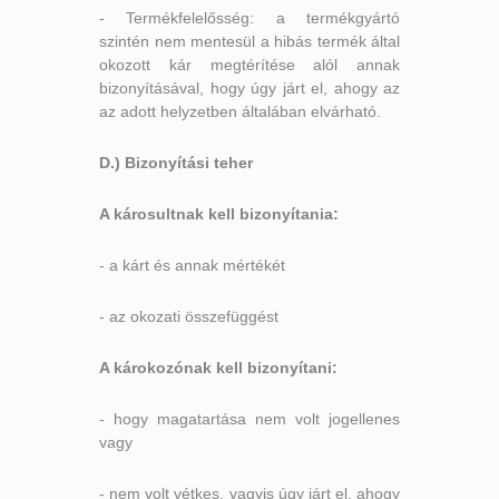
- Termékfelelősség: a termékgyártó
szintén nem mentesül a hibás termék által
okozott kár megtérítése alól annak
bizonyításával, hogy úgy járt el, ahogy az
az adott helyzetben általában elvárható.
D.) Bizonyítási teher
A károsultnak kell bizonyítania:
- a kárt és annak mértékét
- az okozati összefüggést
A károkozónak kell bizonyítani:
- hogy magatartása nem volt jogellenes
vagy
- nem volt vétkes, vagyis úgy járt el, ahogy