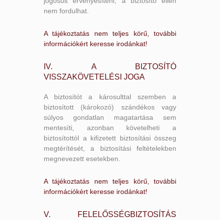
jogosult érvényesíteni, a biztosító ellen
nem fordulhat.
A tájékoztatás nem teljes körű, további
információkért keresse irodánkat!
IV. A BIZTOSÍTÓ
VISSZAKÖVETELÉSI JOGA
A biztosítót a károsulttal szemben a
biztosított (károkozó) szándékos vagy
súlyos gondatlan magatartása sem
mentesíti, azonban követelheti a
biztosítottól a kifizetett biztosítási összeg
megtérítését, a biztosítási feltételekben
megnevezett esetekben.
A tájékoztatás nem teljes körű, további
információkért keresse irodánkat!
V. FELELŐSSÉGBIZTOSÍTÁS