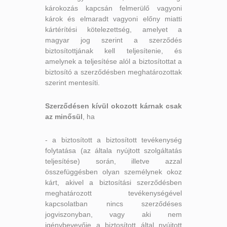
károkozás kapcsán felmerülő vagyoni
károk és elmaradt vagyoni előny miatti
kártérítési kötelezettség, amelyet a
magyar jog szerint a szerződés
biztosítottjának kell teljesítenie, és
amelynek a teljesítése alól a biztosítottat a
biztosító a szerződésben meghatározottak
szerint mentesíti.
Szerződésen kívül okozott kárnak csak
az minősül
, ha
- a biztosított a biztosított tevékenység
folytatása (az általa nyújtott szolgáltatás
teljesítése) során, illetve azzal
összefüggésben olyan személynek okoz
kárt, akivel a biztosítási szerződésben
meghatározott tevékenységével
kapcsolatban nincs szerződéses
jogviszonyban, vagy aki nem
igénybevevője a biztosított által nyújtott