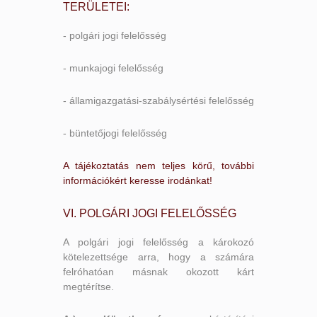
TERÜLETEI:
- polgári jogi felelősség
- munkajogi felelősség
- államigazgatási-szabálysértési felelősség
- büntetőjogi felelősség
A tájékoztatás nem teljes körű, további
információkért keresse irodánkat!
VI. POLGÁRI JOGI FELELŐSSÉG
A polgári jogi felelősség a károkozó
kötelezettsége arra, hogy a számára
felróhatóan másnak okozott kárt
megtérítse.