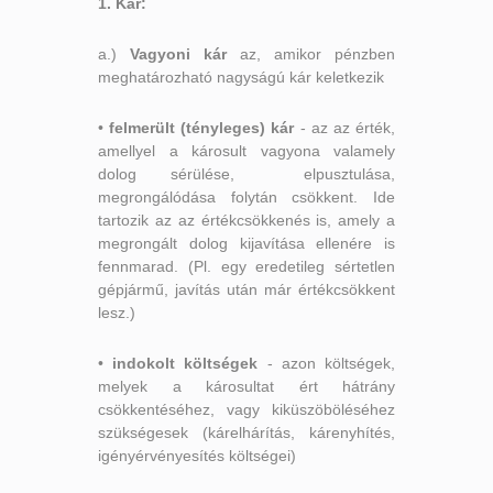
1. Kár:
a.)
Vagyoni kár
az, amikor pénzben
meghatározható nagyságú kár keletkezik
•
felmerült (tényleges) kár
- az az érték,
amellyel a károsult vagyona valamely
dolog sérülése, elpusztulása,
megrongálódása folytán csökkent. Ide
tartozik az az értékcsökkenés is, amely a
megrongált dolog kijavítása ellenére is
fennmarad. (Pl. egy eredetileg sértetlen
gépjármű, javítás után már értékcsökkent
lesz.)
•
indokolt költségek
- azon költségek,
melyek a károsultat ért hátrány
csökkentéséhez, vagy kiküszöböléséhez
szükségesek (kárelhárítás, kárenyhítés,
igényérvényesítés költségei)