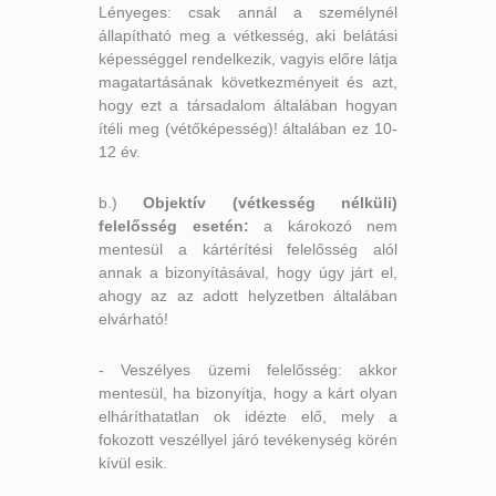
Lényeges: csak annál a személynél
állapítható meg a vétkesség, aki belátási
képességgel rendelkezik, vagyis előre látja
magatartásának következményeit és azt,
hogy ezt a társadalom általában hogyan
ítéli meg (vétőképesség)! általában ez 10-
12 év.
b.)
Objektív (vétkesség nélküli)
felelősség esetén:
a károkozó nem
mentesül a kártérítési felelősség alól
annak a bizonyításával, hogy úgy járt el,
ahogy az az adott helyzetben általában
elvárható!
- Veszélyes üzemi felelősség: akkor
mentesül, ha bizonyítja, hogy a kárt olyan
elháríthatatlan ok idézte elő, mely a
fokozott veszéllyel járó tevékenység körén
kívül esik.