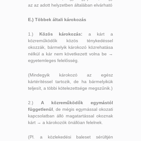
az az adott helyzetben általában elvárható
E.) Többek általi károkozás
1.)
Közös károkozás:
a kárt a
közreműködők közös ténykedéssel
okozzák, bármelyik károkozó közrehatása
nélkül a kár nem következett volna be →
egyetemleges felelősség.
(Mindegyik károkozó az egész
kártérítéssel tartozik, de ha bármelyikük
teljesít, a többi kötelezettsége megszűnik.)
2.)
A közreműködők egymástól
függetlenül
, de mégis egymással okozati
kapcsolatban álló magatartással okoznak
kárt → a károkozók önállóan felelnek.
(Pl. a közlekedési baleset sérültjén