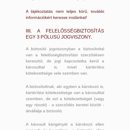
A tájékoztatás nem teljes körű, további
információkért keresse irodánkat!
IIII. A FELELŐSSÉGBIZTOSÍTÁS
EGY 3 PÓLUSÚ JOGVISZONY.
A biztosító jogviszonyban a biztosítottal
van a felelősségbiztosítási szerződésen
keresztül, de jogi kapcsolatba kerül a
károsulttal is, mivel kártérítési
kötelezettsége vele szemben van.
A biztosítottnak, aki egyben a károkozó is,
kártérítési kötelezettsége van a károsulttal
szemben, de ezt a kötelezettséget (vagy
egy részét) - a szerződés keretei között -
átvállalja a biztosító.
A károsult kárigényét a károkozó ellen