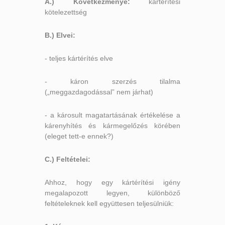
A.) Következménye:
kártérítési
kötelezettség
B.) Elvei:
- teljes kártérítés elve
- káron szerzés tilalma
(„meggazdagodással” nem járhat)
- a károsult magatartásának értékelése a
kárenyhítés és kármegelőzés körében
(eleget tett-e ennek?)
C.) Feltételei:
Ahhoz, hogy egy kártérítési igény
megalapozott legyen, különböző
feltételeknek kell együttesen teljesülniük: