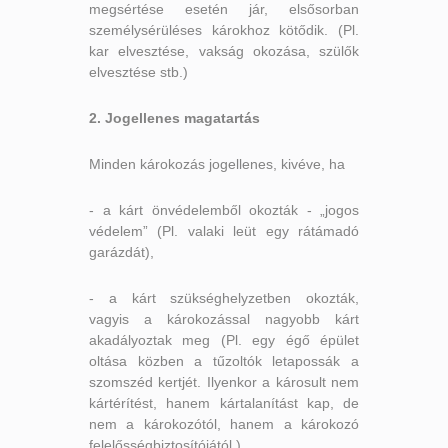
megsértése esetén jár, elsősorban
személysérüléses károkhoz kötődik. (Pl.
kar elvesztése, vakság okozása, szülők
elvesztése stb.)
2. Jogellenes magatartás
Minden károkozás jogellenes, kivéve, ha
- a kárt önvédelemből okozták - „jogos
védelem” (Pl. valaki leüt egy rátámadó
garázdát),
- a kárt szükséghelyzetben okozták,
vagyis a károkozással nagyobb kárt
akadályoztak meg (Pl. egy égő épület
oltása közben a tűzoltók letapossák a
szomszéd kertjét. Ilyenkor a károsult nem
kártérítést, hanem kártalanítást kap, de
nem a károkozótól, hanem a károkozó
felelősségbiztosítójától.)