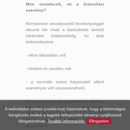
Mire vonatkozik, m
i a biztosítási
esemény?
Környezetet veszélyeztető tevékenységgel
okozott kár miatt a biztosítottat terhelő
kártérítési kötelezettség, ha akár
bekövetkezése
- előre láthatatlan volt
- hirtelen és váratlan volt
- a normális üzemi folyamattól eltérő
eseményre volt visszavezethető.
Aki a környezet igénybevételével, illetőleg
terhelésével járó tevékenységet
A weboldalon sütiket (cookie-kat) használunk, hogy a biztonságos
(környezetveszélyeztető tevékenység)
böngészés mellett a legjobb felhasználói élményt nyújthassuk
folytat, köteles az ebből eredő kárt
látogatóinknak.
További információk.
Elfogadom
megtéríteni.