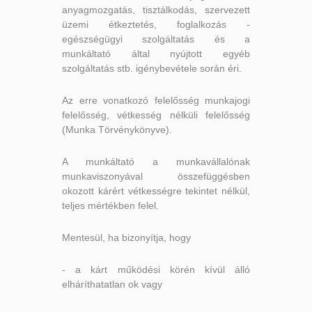
anyagmozgatás, tisztálkodás, szervezett
üzemi étkeztetés, foglalkozás -
egészségügyi szolgáltatás és a
munkáltató által nyújtott egyéb
szolgáltatás stb. igénybevétele során éri.
Az erre vonatkozó felelősség
munkajogi
felelősség,
vétkesség nélküli felelősség
(Munka Törvénykönyve).
A munkáltató a munkavállalónak
munkaviszonyával összefüggésben
okozott kárért vétkességre tekintet nélkül,
teljes mértékben felel.
Mentesül, ha bizonyítja, hogy
- a kárt működési körén kívül álló
elháríthatatlan ok vagy