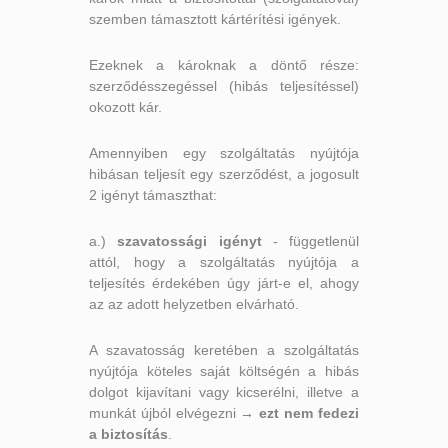
szemben támasztott kártérítési igények.
Ezeknek a károknak a döntő része:
szerződésszegéssel (hibás teljesítéssel)
okozott kár.
Amennyiben egy szolgáltatás nyújtója
hibásan teljesít egy szerződést, a jogosult
2 igényt támaszthat:
a.)
szavatossági igényt
- függetlenül
attól, hogy a szolgáltatás nyújtója a
teljesítés érdekében úgy járt-e el, ahogy
az az adott helyzetben elvárható.
A szavatosság keretében a szolgáltatás
nyújtója köteles saját költségén a hibás
dolgot kijavítani vagy kicserélni, illetve a
munkát újból elvégezni →
ezt nem fedezi
a biztosítás
.