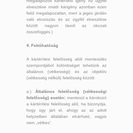
megalapozott kártérítési igény. Az ügyfél
elvesztése miatti kárigény azonban ezen
felül megalapozatlan, mert a jeges járdán
való elcsúszás és az ügyfél elvesztése
között nagyon távoli az okozati
összefüggés.)
4. Felróhatóság
A kártérítési felelősség alóli mentesülés
szempontjából különbséget tehetünk az
általános (vétkességi) és az objektív
(vétkesség nélküli) felelősség között:
a.)
Általános felelősség (vétkességi
felelősség) esetén:
mentesül a károkozó
a kártérítési felelősség alól, ha bizonyítja,
hogy úgy járt el, ahogy az az adott
helyzetben általában elvárható, vagyis
nem „vétkes”.