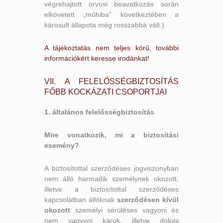
végrehajtott orvosi beavatkozás során
elkövetett „műhiba” következtében a
károsult állapota még rosszabbá vált.)
A tájékoztatás nem teljes körű, további
információkért keresse irodánkat!
VII. A FELELŐSSÉGBIZTOSÍTÁS
FŐBB KOCKÁZATI CSOPORTJAI
1. általános felelősségbiztosítás
Mire vonatkozik, m
i a biztosítási
esemény?
A biztosítottal szerződéses jogviszonyban
nem álló harmadik személynek okozott,
illetve a biztosítottal szerződéses
kapcsolatban állóknak
szerződésen kívül
okozott
személyi sérüléses vagyoni és
nem vagyoni károk, illetve dologi