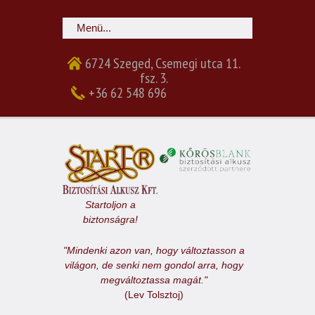
6724 Szeged, Csemegi utca 11.
fsz. 3.
+36 62 548 696
Startoljon a
biztonságra!
"Mindenki azon van, hogy változtasson a
világon, de senki nem gondol arra, hogy
megváltoztassa magát."
(Lev Tolsztoj)