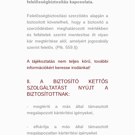
felelősségbiztosítás kapcsolata.
Felelősségbiztosítási szerződés alapján a
biztosított követelheti, hogy a biztosító a
szerződésben meghatározott mértékben
és feltételek szerint mentesítse őt olyan
kár megtérítése alól, amelyért jogszabály
szerint felelős. (Ptk. 559.§)
A tájékoztatás nem teljes körű, további
információkért keresse irodánkat!
II. A BIZTOSÍTÓ KETTŐS
SZOLGÁLTATÁST NYÚJT A
BIZTOSÍTOTTNAK:
- megtéríti a más által támasztott
megalapozott kártérítési igényeket,
- elhárítja a más által támasztott
megalapozatlan kártérítési igényeket