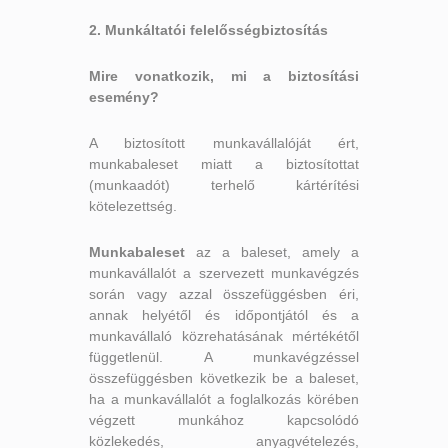
2. Munkáltatói felelősségbiztosítás
Mire vonatkozik, m
i a biztosítási
esemény?
A biztosított munkavállalóját ért,
munkabaleset miatt a biztosítottat
(munkaadót) terhelő kártérítési
kötelezettség.
Munkabaleset
az a baleset, amely a
munkavállalót a szervezett munkavégzés
során vagy azzal összefüggésben éri,
annak helyétől és időpontjától és a
munkavállaló közrehatásának mértékétől
függetlenül. A munkavégzéssel
összefüggésben következik be a baleset,
ha a munkavállalót a foglalkozás körében
végzett munkához kapcsolódó
közlekedés, anyagvételezés,