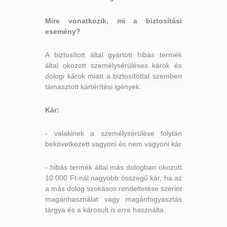
Mire vonatkozik, m
i a biztosítási
esemény?
A biztosított által gyártott hibás termék
által okozott személysérüléses károk és
dologi károk miatt a biztosítottal szemben
támasztott kártérítési igények.
Kár:
- valakinek a személysérülése folytán
bekövetkezett vagyoni és nem vagyoni kár
- hibás termék által más dologban okozott
10 000 Ft-nál nagyobb összegű kár, ha az
a más dolog szokásos rendeltetése szerint
magánhasználat vagy magánfogyasztás
tárgya és a károsult is erre használta.