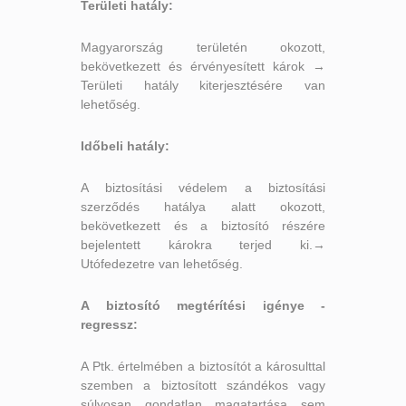
Területi hatály:
Magyarország területén okozott,
bekövetkezett és érvényesített károk →
Területi hatály kiterjesztésére van
lehetőség.
Időbeli hatály:
A biztosítási védelem a biztosítási
szerződés hatálya alatt okozott,
bekövetkezett és a biztosító részére
bejelentett károkra terjed ki.→
Utófedezetre van lehetőség.
A biztosító megtérítési igénye -
regressz:
A Ptk. értelmében a biztosítót a károsulttal
szemben a biztosított szándékos vagy
súlyosan gondatlan magatartása sem