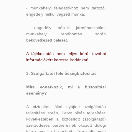
- munkahelyi feladatokhoz nem tartozó,
engedély nélkül végzett munka,
- engedély nélküli járműhasználat,
munkahelyi rendbontás során
bekövetkezett baleset.
A tájékoztatás nem teljes körű, további
információkért keresse irodánkat!
3. Szolgáltatói felelősségbiztosítás
Mire vonatkozik, m
i a biztosítási
esemény?
A biztosított által nyújtott szolgáltatás
teljesítése során, illetve hibás teljesítése
következtében a biztosított (szolgáltató)
szerződéses partnereinek okozott dologi
károk miatt a biztosítottal (szolgáltatóval)