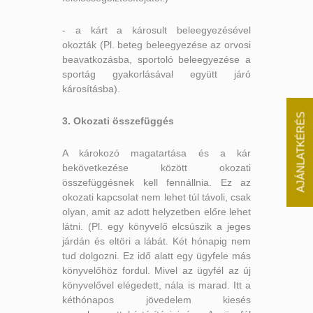
- a kárt a károsult beleegyezésével
okozták (Pl. beteg beleegyezése az orvosi
beavatkozásba, sportoló beleegyezése a
sportág gyakorlásával együtt járó
károsításba).
AJÁNLATKÉRÉS
3. Okozati összefüggés
A károkozó magatartása és a kár
bekövetkezése között okozati
összefüggésnek kell fennállnia. Ez az
okozati kapcsolat nem lehet túl távoli, csak
olyan, amit az adott helyzetben előre lehet
látni. (Pl. egy könyvelő elcsúszik a jeges
járdán és eltöri a lábát. Két hónapig nem
tud dolgozni. Ez idő alatt egy ügyfele más
könyvelőhöz fordul. Mivel az ügyfél az új
könyvelővel elégedett, nála is marad. Itt a
kéthónapos jövedelem kiesés