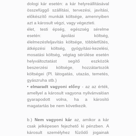
dologi kár esetén: a kár helyreállításával
összefüggő szállítási, tervezési, javítási,
előkészítő munkák költsége, amennyiben
azt a károsult végzi, vagy végezteti.
élet, testi épség, egészség sérelme
esetén: ápolási költség,
élelmezésfeljavítás költsége, többletfűtés,
átképzési költség, gyógyítási-kezelési,
mosatási költség, végtag sérülése esetén
helyváltoztatást segítő eszközök
beszerzési költsége, hozzátartozók
költségei (Pl. látogatás, utazás, temetés,
gyászruha stb.)
•
elmaradt vagyoni előny
- az az érték,
amellyel a károsult vagyona nyilvánvalóan
gyarapodott volna, ha a károsító
magatartás be nem következik.
b.)
Nem vagyoni kár
az, amikor a kár
csak jelképesen fejezhető ki pénzben. A
károsult személyhez fűződő jogainak