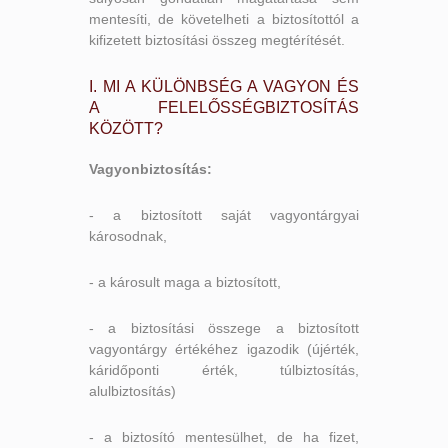
mentesíti, de követelheti a biztosítottól a
kifizetett biztosítási összeg megtérítését.
I. MI A KÜLÖNBSÉG A VAGYON ÉS
A FELELŐSSÉGBIZTOSÍTÁS
KÖZÖTT?
Vagyonbiztosítás:
- a biztosított saját vagyontárgyai
károsodnak,
- a károsult maga a biztosított,
- a biztosítási összege a biztosított
vagyontárgy értékéhez igazodik (újérték,
káridőponti érték, túlbiztosítás,
alulbiztosítás)
- a biztosító mentesülhet, de ha fizet,