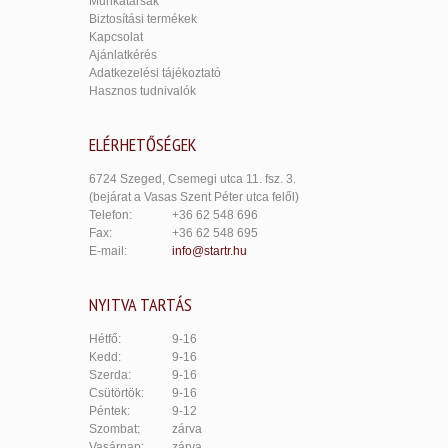
Munkatársak
Biztosítási termékek
Kapcsolat
Ajánlatkérés
Adatkezelési tájékoztató
Hasznos tudnivalók
ELÉRHETŐSÉGEK
6724 Szeged, Csemegi utca 11. fsz. 3.
(bejárat a Vasas Szent Péter utca felől)
Telefon:
+36 62 548 696
Fax:
+36 62 548 695
E-mail:
info@startr.hu
NYITVA TARTÁS
Hétfő:
9-16
Kedd:
9-16
Szerda:
9-16
Csütörtök:
9-16
Péntek:
9-12
Szombat:
zárva
Vasárnap:
zárva