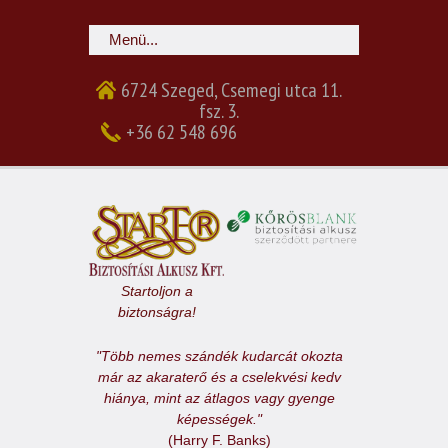
6724 Szeged, Csemegi utca 11.
fsz. 3.
+36 62 548 696
Startoljon a
biztonságra!
"Több nemes szándék kudarcát okozta
már az akaraterő és a cselekvési kedv
hiánya, mint az átlagos vagy gyenge
képességek."
(Harry F. Banks)