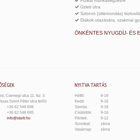
Fizikai munkavégzésre
Üzleti útra
Sztornó (útlemondás) biztosít
Diákok utazására, szakmai gy
ÖNKÉNTES NYUGDÍJ- ÉS
ŐSÉGEK
NYITVA TARTÁS
d, Csemegi utca 11. fsz. 3.
Hétfő:
9-16
Vasas Szent Péter utca felől)
Kedd:
9-16
+36 62 548 696
Szerda:
9-16
+36 62 548 695
Csütörtök:
9-16
info@startr.hu
Péntek:
9-12
Szombat:
zárva
Vasárnap:
zárva