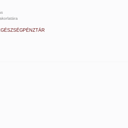
ás
akorlatára
 EGÉSZSÉGPÉNZTÁR