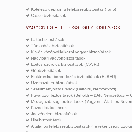
Kötelező gépjármű felelősségbiztosítás (Kgfb)
Casco biztosítások
VAGYON ÉS FELELŐSSÉGBIZTOSÍTÁSOK
Lakásbiztosítások
Társasház biztosítások
Kis-és középvállalkozói vagyonbiztosítások
Nagyipari vagyonbiztosítások
Építés-szerelés biztosítások (C.A.R.)
Gépbiztosítások
Elektronikai berendezés biztosítások (ELBER)
Üzemszünet-biztosítások
Szállítmánybiztosítások (Belföldi, Nemzetközi)
Fuvarozói biztosítások (Belföldi – BÁF, Nemzetközi –
Mezőgazdasági biztosítások (Vagyon-, Állat- és Növén
Kezesi biztosítások
Jogvédelem biztosítások
Hitelbiztosítások
Általános felelősségbiztosítások (Tevékenységi, Szolgá