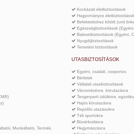
Kockázati életbiztosítások
Hagyományos életbiztosításo
Befektetéshez kötött (unit link
Egészségbiztosítások (Egyéni,
Balesetbiztosítások (Egyéni, 
Nyugdíjbiztosítások
Temetési biztosítások
UTASBIZTOSÍTÁSOK
Egyéni, családi, csoportos
Bérletek
Vállalati utasbiztosítások
Városnézésre, körutazásra
 CMR)
Tengerparti üdülésre, egzotik
y)
Hajós körutazásra
Repülős utazásokra
Téli sportokra
Búvárkodásra
ltatói, Munkáltatói, Termék,
Hegymászásra