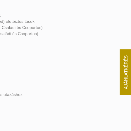
k
ed) életbiztosítások
 Családi és Csoportos)
Családi és Csoportos)
AJÁNLATKÉRÉS
us utazáshoz