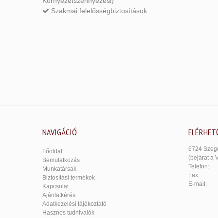
Környezetszennyezési)
Szakmai felelősségbiztosítások
NAVIGÁCIÓ
ELÉRHET
6724 Szege
Főoldal
(bejárat a 
Bemutatkozás
Telefon:
Munkatársak
Fax:
Biztosítási termékek
E-mail:
Kapcsolat
Ajánlatkérés
Adatkezelési tájékoztató
Hasznos tudnivalók