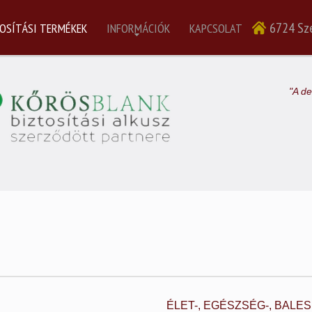
6724 Sze
OSÍTÁSI TERMÉKEK
INFORMÁCIÓK
KAPCSOLAT
"A de
ÉLET-, EGÉSZSÉG-, BALE