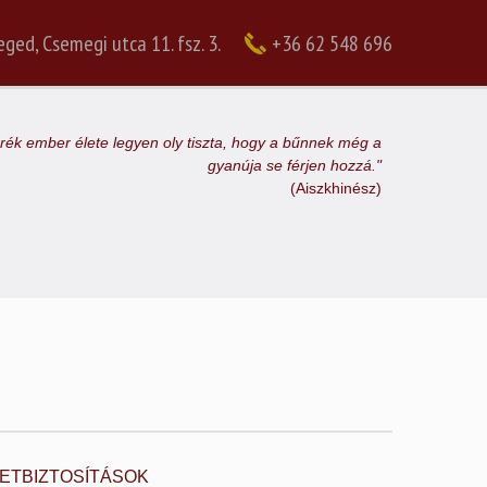
ged, Csemegi utca 11. fsz. 3.
+36 62 548 696
rék ember élete legyen oly tiszta, hogy a bűnnek még a
gyanúja se férjen hozzá."
(Aiszkhinész)
SETBIZTOSÍTÁSOK