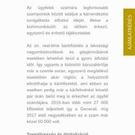
Az ügyfelek számára legfontosabb
szempontok között találjuk a kárrendezési
AJÁNLATKÉRÉS
szolgáltatás átfutási idejét, illetve a
kommunikációt: az időben érkező,
egyszerű és érthető tájékoztatást.
Az ún. real-time kárkifizetés a lakossági
vagyonbiztosítások és gépjárműkárok
esetében lehetővé teszi a gyors átfutási
időt. Így ugyanis a biztosító kárszakértője
már a szemle során, egyszerű megítélésű
esetekben akár rögtön, a helyszínről
elindíthatja a kárkifizetést, ami ebben az
esetben pedig már a kárfelmérést követő
pár órán belül meg is érkezhet az ügyfél
számlájára. 2016-ban több mint 27 000
kifizetést teljesített így a Generali, míg
2017 első negyedévében ez a szám már
közel 50 000 volt.
Személyesség és digitalizáció