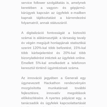
service follower szolgáltatás is, amelynek
keretében a vagyon- és gépjármű-
kárügyek kapcsán az ügyfelek e-mailben
kapnak tájékoztatást a kárrendezési
folyamatról, annak státuszáról.
A digitalizáció fontosságát a biztosító
számai is alátámasztják: a társaság tavaly
év végén megújult honlapjának statisztikái
szerint 120%-kal több befizetést, 15%-kal
több kárbejelentést és 20%-kal több
bizonylatkérést intéztek az ügyfelek online.
Emellett 5%-kal emelkedett a telefonon
keresztül történő ügyintézések száma.
Az innováció jegyében a Generali egy
úgynevezett Hackathon rendezvényén
mozgósította munkatársait további
fejlesztésre, innovatív megoldások
előkészítésére. A nyertes pályázat egy, a
tanácsadók és ügyfelek kapcsolattartását