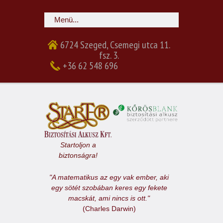
6724 Szeged, Csemegi utca 11.
fsz. 3.
+36 62 548 696
Startoljon a
biztonságra!
"A matematikus az egy vak ember, aki
egy sötét szobában keres egy fekete
macskát, ami nincs is ott."
(Charles Darwin)