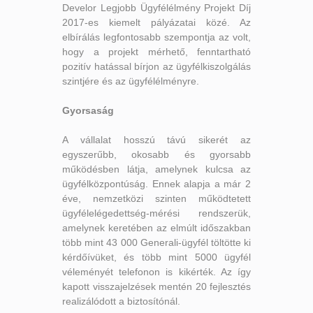
Develor Legjobb Ügyfélélmény Projekt Díj
2017-es kiemelt pályázatai közé. Az
elbírálás legfontosabb szempontja az volt,
hogy a projekt mérhető, fenntartható
pozitív hatással bírjon az ügyfélkiszolgálás
szintjére és az ügyfélélményre.
Gyorsaság
A vállalat hosszú távú sikerét az
egyszerűbb, okosabb és gyorsabb
működésben látja, amelynek kulcsa az
ügyfélközpontúság. Ennek alapja a már 2
éve, nemzetközi szinten működtetett
ügyfélelégedettség-mérési rendszerük,
amelynek keretében az elmúlt időszakban
több mint 43 000 Generali-ügyfél töltötte ki
kérdőívüket, és több mint 5000 ügyfél
véleményét telefonon is kikérték. Az így
kapott visszajelzések mentén 20 fejlesztés
realizálódott a biztosítónál.