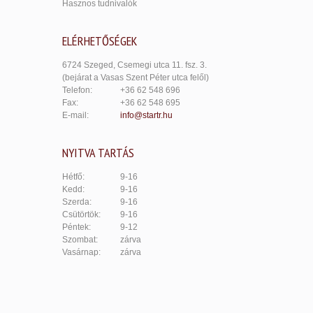
Hasznos tudnivalók
ELÉRHETŐSÉGEK
6724 Szeged, Csemegi utca 11. fsz. 3.
(bejárat a Vasas Szent Péter utca felől)
Telefon:
+36 62 548 696
Fax:
+36 62 548 695
E-mail:
info@startr.hu
NYITVA TARTÁS
Hétfő:
9-16
Kedd:
9-16
Szerda:
9-16
Csütörtök:
9-16
Péntek:
9-12
Szombat:
zárva
Vasárnap:
zárva