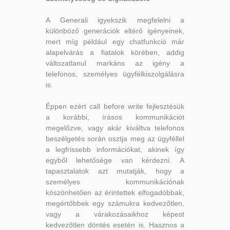
A Generali igyekszik megfelelni a
különböző generációk eltérő igényeinek,
mert míg például egy chatfunkció már
alapelvárás a fiatalok körében, addig
változatlanul markáns az igény a
telefonos, személyes ügyfélkiszolgálásra
is.
Éppen ezért call before write fejlesztésük
a korábbi, írásos kommunikációt
megelőzve, vagy akár kiváltva telefonos
beszélgetés során osztja meg az ügyféllel
a legfrissebb információkat, akinek így
egyből lehetősége van kérdezni. A
tapasztalatok azt mutatják, hogy a
személyes kommunikációnak
köszönhetően az érintettek elfogadóbbak,
megértőbbek egy számukra kedvezőtlen,
vagy a várakozásaikhoz képest
kedvezőtlen döntés esetén is. Hasznos a