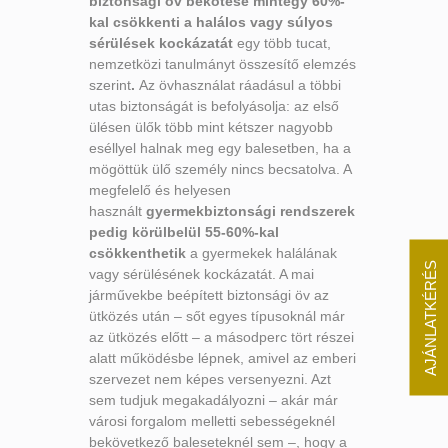
biztonsági öv bekötése mintegy 60%-
kal csökkenti a halálos vagy súlyos
sérülések kockázatát
egy több tucat,
nemzetközi tanulmányt összesítő elemzés
szerint
.
Az övhasználat ráadásul a többi
utas biztonságát is befolyásolja: az első
ülésen ülők több mint kétszer nagyobb
eséllyel halnak meg egy balesetben, ha a
mögöttük ülő személy nincs becsatolva. A
megfelelő és helyesen
használt
gyermekbiztonsági rendszerek
pedig körülbelül 55-60%-kal
csökkenthetik
a gyermekek halálának
AJÁNLATKÉRÉS
vagy sérülésének kockázatát. A mai
járművekbe beépített biztonsági öv az
ütközés után – sőt egyes típusoknál már
az ütközés előtt – a másodperc tört részei
alatt működésbe lépnek, amivel az emberi
szervezet nem képes versenyezni. Azt
sem tudjuk megakadályozni – akár már
városi forgalom melletti sebességeknél
bekövetkező baleseteknél sem –, hogy a