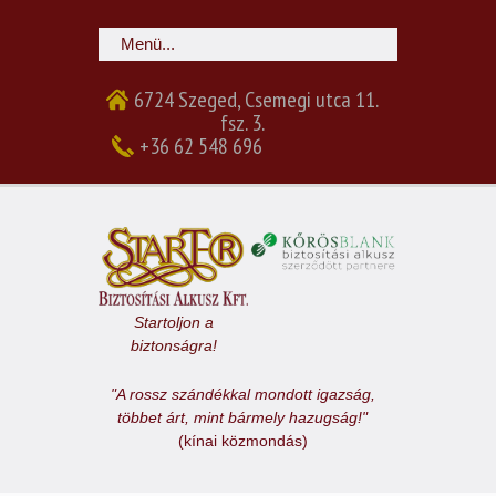
6724 Szeged, Csemegi utca 11.
fsz. 3.
+36 62 548 696
Startoljon a
biztonságra!
"A rossz szándékkal mondott igazság,
többet árt, mint bármely hazugság!"
(kínai közmondás)