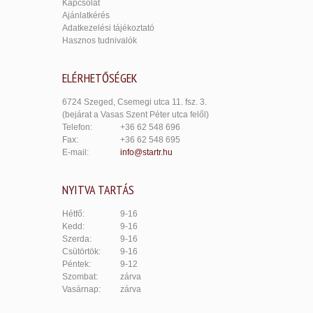
Kapcsolat
Ajánlatkérés
Adatkezelési tájékoztató
Hasznos tudnivalók
ELÉRHETŐSÉGEK
6724 Szeged, Csemegi utca 11. fsz. 3.
(bejárat a Vasas Szent Péter utca felől)
Telefon:
+36 62 548 696
Fax:
+36 62 548 695
E-mail:
info@startr.hu
NYITVA TARTÁS
Hétfő:
9-16
Kedd:
9-16
Szerda:
9-16
Csütörtök:
9-16
Péntek:
9-12
Szombat:
zárva
Vasárnap:
zárva