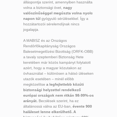
álláspontja szerint, amennyiben használta
volna a biztonsági övet,
nagy
valószínűséggel megúszta volna nyolc
napon túl
gyógyuló sérülésekkel. Így a
hozzátartozói sérelemdíjnak nincs
jogalapja.
A MABISZ és az Országos
Rendőrfőkapitányság Országos
Balesetmegelőzési Bizottság (ORFK-OBB)
a tavaly szeptemberi Biztonság Hete
keretében már közös kampányt folytatott
azért, hogy a magyar közutakon az
övhasználat – különösen a hátsó üléseken
utazók esetében – minél előbb
megközelítse
a legfejlettebb közúti
biztonsági helyzettel rendelkező
európai országok nem ritkán 98-99%-os
arányát.
Becslések szerint, ha ez
általánossá válna az EU-ban,
évente 900
haláleset lenne elkerülhető. A