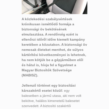
A közlekedési szabálysértések
krónikusan ismétlődő formája a
biztonsági öv bekötésének
elmulasztása. A rendőrség ezért is
ellenőrzi időről időre kiemelt kampány
keretében a közutakon. A biztonsági öv
nemcsak életeket menthet, de súlyos
kártérítési következményei is lehetnek,
ha nem kötjük be a gépjárműben elől
és hátul is, hívja fel a figyelmet a
Magyar Biztosítók Szövetsége
(MABISZ).
Jellemző történet egy biztosítási
kárszakértő esetei közül:
egy
balesetben a jármű utasa, aki nem volt
bekötve, halálos kimenetelű balesetet
szenvedett. A biztosító szakértői