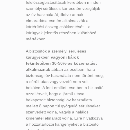
felelősségbiztosítások keretében minden
személyi sérüléses kár esetén vizsgálják
az öv használatát, illetve annak
elmaradása esetén alkalmazzák a
kártérítési összeg csökkentését – a
kárügyek jelentős részében különböző
mértékben.
A biztosítók a személyi sérüléses
kárügyekben
vagyoni károk
tekintetében 30-50%-os közrehatást
alkalmaznak
abban az esetben, ha a
biztonsági öv használata nem történt meg,
a sérült utas vagy vezető nem volt
bekötve. A fent említett esetben a biztosító
azzal érvelt, hogy a jármű utasa
bekapcsolt biztonsági öv használata
mellett 8 napon túl gyógyuló sérüléseket
szenvedett volna, vagyis a halálos
kimenetel elmaradt volna. Erre hivatkozva
a hozzátartozói kárigényeket a biztosító