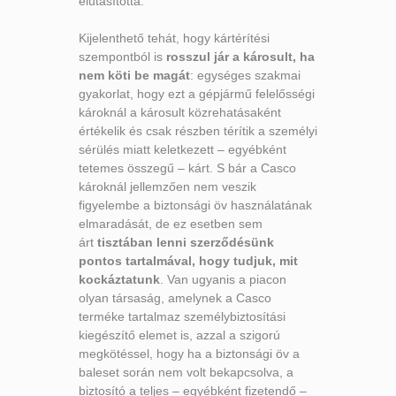
elutasította.
Kijelenthető tehát, hogy kártérítési
szempontból is
rosszul jár a károsult, ha
nem köti be magát
: egységes szakmai
gyakorlat, hogy ezt a gépjármű felelősségi
károknál a károsult közrehatásaként
értékelik és csak részben térítik a személyi
sérülés miatt keletkezett – egyébként
tetemes összegű – kárt. S bár a Casco
károknál jellemzően nem veszik
figyelembe a biztonsági öv használatának
elmaradását, de ez esetben sem
árt
tisztában lenni szerződésünk
pontos tartalmával, hogy tudjuk, mit
kockáztatunk
. Van ugyanis a piacon
olyan társaság, amelynek a Casco
terméke tartalmaz személybiztosítási
kiegészítő elemet is, azzal a szigorú
megkötéssel, hogy ha a biztonsági öv a
baleset során nem volt bekapcsolva, a
biztosító a teljes – egyébként fizetendő –