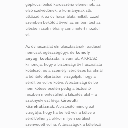
gépkocsi belső karosszéria elemeinek, az
első szélvédőnek, a kormánynak stb.
ütközzünk az öv használata nélkül. Ezzel
szemben bekötött övvel az emberi test az
ülésben csak néhány centimétert mozdul
el.
Az övhasználat elmulasztásának ráadásul
nemcsak egészségügyi, de
komoly
anyagi kockázatai
is vannak. A KRESZ
kimondja, hogy a biztonsági öv használata
kötelező, és a személyi sérüléses károknál
a büntető eljárásban vizsgálják, hogy a
sérült be volt-e kötve. A biztonsági öv be
nem kötése esetén pedig a biztosító
részben mentesülhet a kifizetés alól – a
szaknyelv ezt hívja
károsulti
közrehatásnak
. A biztosító mindig azt
vizsgálja, hogy ha be lett volna kötve a
sérült/elhunyt, akkor milyen sérülést
szenvedett volna. A társaságok a kötelező