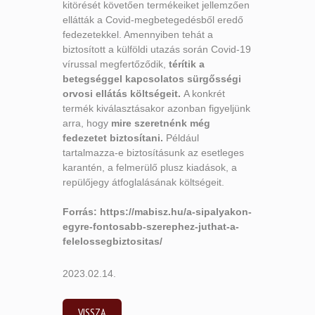
kitörését követően termékeiket jellemzően
ellátták a Covid-megbetegedésből eredő
fedezetekkel. Amennyiben tehát a
biztosított a külföldi utazás során Covid-19
vírussal megfertőződik,
térítik a
betegséggel kapcsolatos sürgősségi
orvosi ellátás költségeit.
A konkrét
termék kiválasztásakor azonban figyeljünk
arra, hogy
mire szeretnénk még
fedezetet biztosítani
.
Például
tartalmazza-e biztosításunk az esetleges
karantén, a felmerülő plusz kiadások, a
repülőjegy átfoglalásának költségeit.
Forrás:
https://mabisz.hu/a-sipalyakon-
egyre-fontosabb-szerephez-juthat-a-
felelossegbiztositas/
2023.02.14.
VISSZA