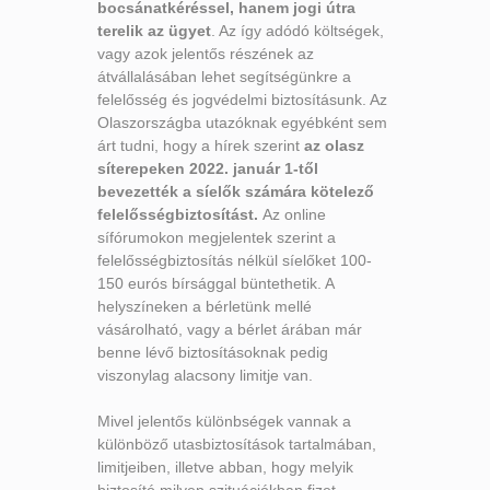
bocsánatkéréssel, hanem jogi útra
terelik az ügyet
. Az így adódó költségek,
vagy azok jelentős részének az
átvállalásában lehet segítségünkre a
felelősség és jogvédelmi biztosításunk. Az
Olaszországba utazóknak egyébként sem
árt tudni, hogy a hírek szerint
az olasz
síterepeken 2022. január 1-től
bevezették a síelők számára kötelező
felelősségbiztosítást
.
Az online
sífórumokon megjelentek szerint a
felelősségbiztosítás nélkül síelőket 100-
150 eurós bírsággal büntethetik. A
helyszíneken a bérletünk mellé
vásárolható, vagy a bérlet árában már
benne lévő biztosításoknak pedig
viszonylag alacsony limitje van.
Mivel jelentős különbségek vannak a
különböző utasbiztosítások tartalmában,
limitjeiben, illetve abban, hogy melyik
biztosító milyen szituációkban fizet,