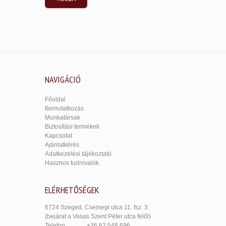
NAVIGÁCIÓ
Főoldal
Bemutatkozás
Munkatársak
Biztosítási termékek
Kapcsolat
Ajánlatkérés
Adatkezelési tájékoztató
Hasznos tudnivalók
ELÉRHETŐSÉGEK
6724 Szeged, Csemegi utca 11. fsz. 3.
(bejárat a Vasas Szent Péter utca felől)
Telefon:
+36 62 548 696