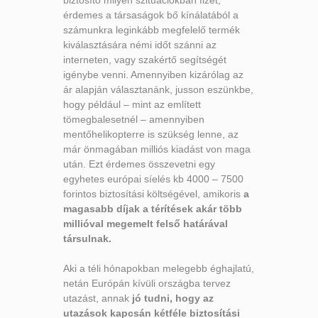
érdemes a társaságok bő kínálatából a
számunkra leginkább megfelelő termék
kiválasztására némi időt szánni az
interneten, vagy szakértő segítségét
igénybe venni. Amennyiben kizárólag az
ár alapján választanánk, jusson eszünkbe,
hogy például – mint az említett
tömegbalesetnél – amennyiben
mentőhelikopterre is szükség lenne, az
már önmagában milliós kiadást von maga
után. Ezt érdemes összevetni egy
egyhetes európai síelés kb 4000 – 7500
forintos biztosítási költségével, amikoris
a
magasabb díjak a térítések akár több
millióval megemelt felső határával
társulnak.
Aki a téli hónapokban melegebb éghajlatú,
netán Európán kívüli országba tervez
utazást, annak
jó tudni, hogy az
utazások kapcsán kétféle biztosítási