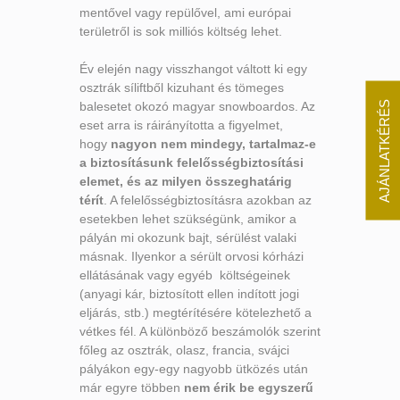
mentővel vagy repülővel, ami európai
területről is sok milliós költség lehet.
Év elején nagy visszhangot váltott ki egy
osztrák síliftből kizuhant és tömeges
balesetet okozó magyar snowboardos. Az
AJÁNLATKÉRÉS
eset arra is ráirányította a figyelmet,
hogy
nagyon nem mindegy, tartalmaz-e
a biztosításunk felelősségbiztosítási
elemet, és az milyen összeghatárig
térít
. A felelősségbiztosításra azokban az
esetekben lehet szükségünk, amikor a
pályán mi okozunk bajt, sérülést valaki
másnak. Ilyenkor a sérült orvosi kórházi
ellátásának vagy egyéb költségeinek
(anyagi kár, biztosított ellen indított jogi
eljárás, stb.) megtérítésére kötelezhető a
vétkes fél. A különböző beszámolók szerint
főleg az osztrák, olasz, francia, svájci
pályákon egy-egy nagyobb ütközés után
már egyre többen
nem érik be egyszerű