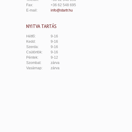
Fax:
+36 62 548 695
E-mail:
info@startr.hu
NYITVA TARTÁS
Hétfő:
9-16
Kedd:
9-16
Szerda:
9-16
Csütörtök:
9-16
Péntek:
9-12
Szombat:
zárva
Vasárnap:
zárva