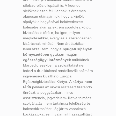
sífelszerelés ellopását is. A freeride
síelőknek ezen felül annak is érdemes
alaposan utánajárniuk, hogy a kijelölt
sípályák elhagyásával bekövetkezett
balesetre akár az extrém sportokra kötött
biztosítás is térít-e, ha igen, milyen
megkötésekkel, avagy ez a szerződésben
kizárásnak minősül. Nem árt tisztában
lenni azzal sem, hogy
a nyugati sípályák
környezetében gyakran magán
egészségügyi intézmények
működnek.
Márpedig ezekben a szolgáltatást nem
fedezi a tb-ellátással rendelkezők számára
ingyenesen kiváltható Európai
Egészségbiztosítási Kártya.
A kártya nem
téríti
például az orvosi ellátásért fizetendő
önrészt, a poggyászkárt, nincs
asszisztencia, jogvédelem- illetve tolmács
szolgáltatás, nem tartalmaz felelősség és
balesetbiztosítást, légijártra vonatkozó
kockázatokat sem, valamint hazaszállítást