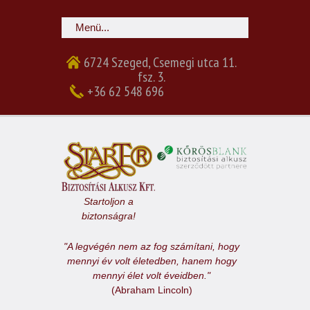
6724 Szeged, Csemegi utca 11.
fsz. 3.
+36 62 548 696
Startoljon a
biztonságra!
"A legvégén nem az fog számítani, hogy
mennyi év volt életedben, hanem hogy
mennyi élet volt éveidben."
(Abraham Lincoln)