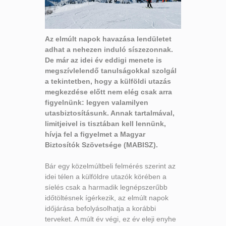
Az elmúlt napok havazása lendületet
adhat a nehezen induló síszezonnak.
De már az idei év eddigi menete is
megszívlelendő tanulságokkal szolgál
a tekintetben, hogy a külföldi utazás
megkezdése előtt nem elég csak arra
figyelnünk: legyen valamilyen
utasbiztosításunk. Annak tartalmával,
limitjeivel is tisztában kell lennünk,
hívja fel a figyelmet a Magyar
Biztosítók Szövetsége (MABISZ).
Bár egy közelmúltbeli felmérés szerint az
idei télen a külföldre utazók körében a
síelés csak a harmadik legnépszerűbb
időtöltésnek ígérkezik, az elmúlt napok
időjárása befolyásolhatja a korábbi
terveket. A múlt év végi, ez év eleji enyhe