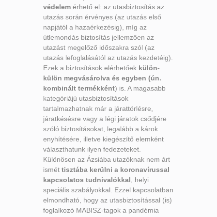
védelem
érhető el: az utasbiztosítás az
utazás során érvényes (az utazás első
napjától a hazaérkezésig), míg az
útlemondás biztosítás jellemzően az
utazást megelőző időszakra szól (az
utazás lefoglalásától az utazás kezdetéig).
Ezek a biztosítások elérhetőek
külön-
külön megvásárolva és egyben (ún.
kombinált termékként
) is. A magasabb
kategóriájú utasbiztosítások
tartalmazhatnak már a járattörlésre,
járatkésésre vagy a légi járatok csődjére
szóló biztosításokat, legalább a károk
enyhítésére, illetve kiegészítő elemként
választhatunk ilyen fedezeteket.
Különösen az Ázsiába utazóknak nem árt
ismét
tisztába kerülni a koronavírussal
kapcsolatos tudnivalókkal
, helyi
speciális szabályokkal. Ezzel kapcsolatban
elmondható, hogy az utasbiztosítással (is)
foglalkozó MABISZ-tagok a pandémia