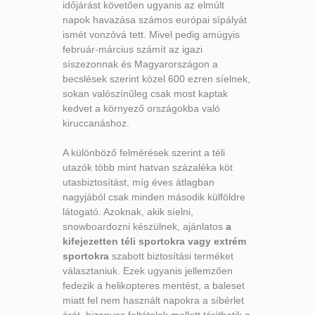
időjárást követően ugyanis az elmúlt
napok havazása számos európai sípályát
ismét vonzóvá tett. Mivel pedig amúgyis
február-március számít az igazi
síszezonnak és Magyarországon a
becslések szerint közel 600 ezren síelnek,
sokan valószínűleg csak most kaptak
kedvet a környező országokba való
kiruccanáshoz.
A különböző felmérések szerint a téli
utazók több mint hatvan százaléka köt
utasbiztosítást, míg éves átlagban
nagyjából csak minden második külföldre
látogató. Azoknak, akik síelni,
snowboardozni készülnek, ajánlatos
a
kifejezetten téli sportokra vagy extrém
sportokra
szabott biztosítási terméket
választaniuk. Ezek ugyanis jellemzően
fedezik a helikopteres mentést, a baleset
miatt fel nem használt napokra a síbérlet
árát, bizonyos feltételek mellett téríthetik a