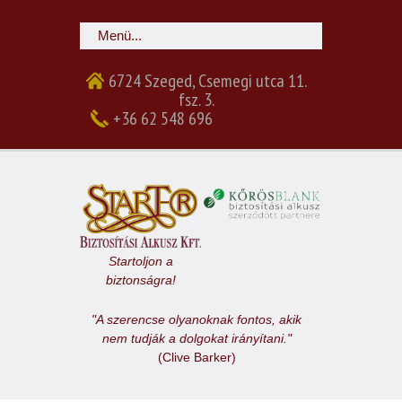
6724 Szeged, Csemegi utca 11.
fsz. 3.
+36 62 548 696
Startoljon a
biztonságra!
"A szerencse olyanoknak fontos, akik
nem tudják a dolgokat irányítani."
(Clive Barker)