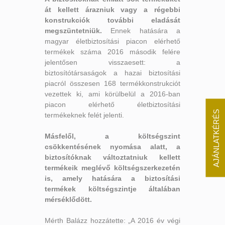
át kellett árazniuk vagy a régebbi
konstrukciók további eladását
megszüntetniük.
Ennek hatására a
magyar életbiztosítási piacon elérhető
termékek száma 2016 második felére
jelentősen visszaesett: a
biztosítótársaságok a hazai biztosítási
piacról összesen 168 termékkonstrukciót
vezettek ki, ami körülbelül a 2016-ban
piacon elérhető életbiztosítási
AJÁNLATKÉRÉS
termékeknek felét jelenti.
Másfelől, a költségszint
csökkentésének nyomása alatt, a
biztosítóknak változtatniuk kellett
termékeik meglévő költségszerkezetén
is, amely hatására a biztosítási
termékek költségszintje általában
mérséklődött.
Mérth Balázz hozzátette: „A 2016 év végi