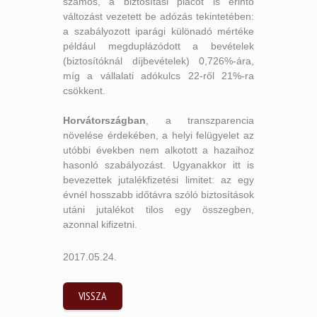
számos, a biztosítási piacot is érintő
változást vezetett be adózás tekintetében:
a szabályozott iparági különadó mértéke
például megduplázódott a bevételek
(biztosítóknál díjbevételek) 0,726%-ára,
míg a vállalati adókulcs 22-ről 21%-ra
csökkent.
Horvátországban
, a transzparencia
növelése érdekében, a helyi felügyelet az
utóbbi években nem alkotott a hazaihoz
hasonló szabályozást. Ugyanakkor itt is
bevezettek jutalékfizetési limitet: az egy
évnél hosszabb időtávra szóló biztosítások
utáni jutalékot tilos egy összegben,
azonnal kifizetni.
2017.05.24.
VISSZA