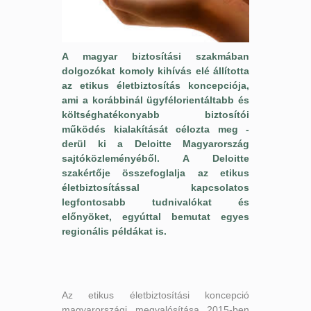
A magyar biztosítási szakmában
dolgozókat komoly kihívás elé állította
az etikus életbiztosítás koncepciója,
ami a korábbinál ügyfélorientáltabb és
költséghatékonyabb biztosítói
működés kialakítását célozta meg -
derül ki a Deloitte Magyarország
sajtóközleményéből. A Deloitte
szakértője összefoglalja az etikus
életbiztosítással kapcsolatos
legfontosabb tudnivalókat és
előnyöket, egyúttal bemutat egyes
regionális példákat is.
Az etikus életbiztosítási koncepció
magyarországi megvalósítása 2015-ben