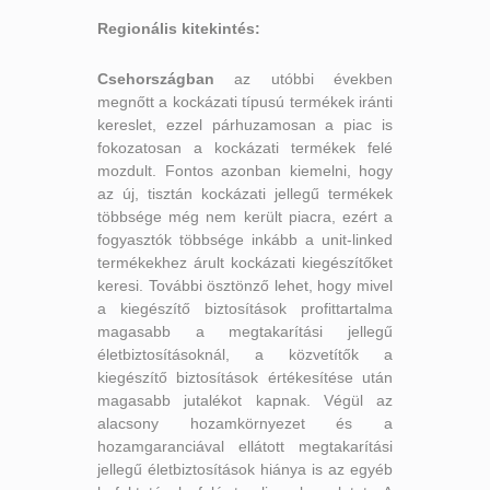
Regionális kitekintés:
Csehországban
az utóbbi években
megnőtt a kockázati típusú termékek iránti
kereslet, ezzel párhuzamosan a piac is
fokozatosan a kockázati termékek felé
mozdult. Fontos azonban kiemelni, hogy
az új, tisztán kockázati jellegű termékek
többsége még nem került piacra, ezért a
fogyasztók többsége inkább a unit-linked
termékekhez árult kockázati kiegészítőket
keresi. További ösztönző lehet, hogy mivel
a kiegészítő biztosítások profittartalma
magasabb a megtakarítási jellegű
életbiztosításoknál, a közvetítők a
kiegészítő biztosítások értékesítése után
magasabb jutalékot kapnak. Végül az
alacsony hozamkörnyezet és a
hozamgaranciával ellátott megtakarítási
jellegű életbiztosítások hiánya is az egyéb