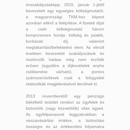
önszabályzásképp, 2015. január 1-jétől
bevezetett egy egységes költségmutatót,
a magyarországi TKM-hez képest
azonban eltérő a felépítése. A fizetett díjat
a cseh költségmutató három
komponensre bontja: költség és jutalék,
kockázati díj, valamint
megtakarítási/befektetési elem. Az elmúlt
években bevezetett szabályozások és
ösztönzők hatása még nem érződik
erősen (egyelőre a díjbevételek enyhe
csökkenése várható), a pontos
számszerűsítések csak a felügyeleti
statisztikák megjelenésével derülnek ki.
2013 novemberétől egy pénzügyi
békéltető testület rendezi az ügyfelek és
biztosítók (vagy közvetítőik) vitás ügyeit.
Az ügyfélpanaszok leggyakrabban a
visszavásárlási értékre, a biztosítási
összegre és az értékesítési folyamatra