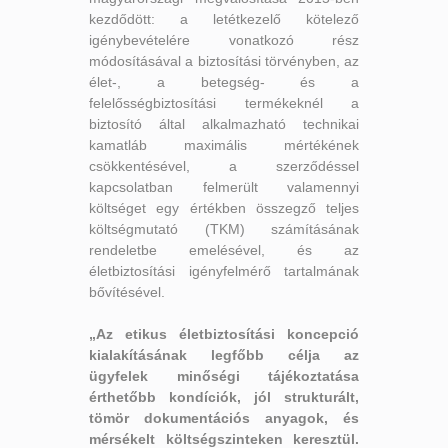
kezdődött: a letétkezelő kötelező
igénybevételére vonatkozó rész
módosításával a biztosítási törvényben, az
élet-, a betegség- és a
felelősségbiztosítási termékeknél a
biztosító által alkalmazható technikai
kamatláb maximális mértékének
csökkentésével, a szerződéssel
kapcsolatban felmerült valamennyi
költséget egy értékben összegző teljes
költségmutató (TKM) számításának
rendeletbe emelésével, és az
életbiztosítási igényfelmérő tartalmának
bővítésével.
„Az etikus életbiztosítási koncepció
kialakításának legfőbb célja az
ügyfelek minőségi tájékoztatása
érthetőbb kondíciók, jól strukturált,
tömör dokumentációs anyagok, és
mérsékelt költségszinteken keresztül.