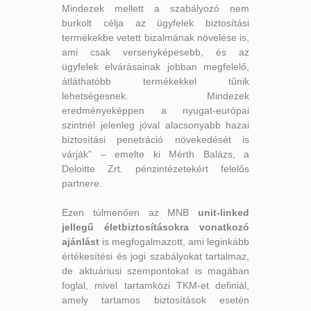
Mindezek mellett a szabályozó nem
burkolt célja az ügyfelek biztosítási
termékekbe vetett bizalmának növelése is,
ami csak versenyképesebb, és az
ügyfelek elvárásainak jobban megfelelő,
átláthatóbb termékekkel tűnik
lehetségesnek. Mindezek
eredményeképpen a nyugat-európai
szintnél jelenleg jóval alacsonyabb hazai
biztosítási penetráció növekedését is
várják” – emelte ki Mérth Balázs, a
Deloitte Zrt. pénzintézetekért felelős
partnere.
Ezen túlmenően az MNB
unit-linked
jellegű életbiztosításokra vonatkozó
ajánlást
is megfogalmazott, ami leginkább
értékesítési és jogi szabályokat tartalmaz,
de aktuáriusi szempontokat is magában
foglal, mivel tartamközi TKM-et definiál,
amely tartamos biztosítások esetén