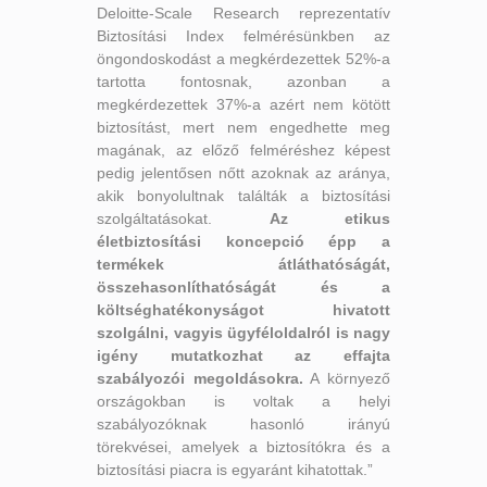
Deloitte-Scale Research reprezentatív
Biztosítási Index felmérésünkben az
öngondoskodást a megkérdezettek 52%-a
tartotta fontosnak, azonban a
megkérdezettek 37%-a azért nem kötött
biztosítást, mert nem engedhette meg
magának, az előző felméréshez képest
pedig jelentősen nőtt azoknak az aránya,
akik bonyolultnak találták a biztosítási
szolgáltatásokat.
Az etikus
életbiztosítási koncepció épp a
termékek átláthatóságát,
összehasonlíthatóságát és a
költséghatékonyságot hivatott
szolgálni, vagyis ügyféloldalról is nagy
igény mutatkozhat az effajta
szabályozói megoldásokra.
A környező
országokban is voltak a helyi
szabályozóknak hasonló irányú
törekvései, amelyek a biztosítókra és a
biztosítási piacra is egyaránt kihatottak.”