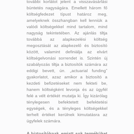
további korlátot jelent a visszavásárlási
büntetés nagyságára. Emellett három fő
költségfedezet típust határoz meg,
amelyeknek összhangban kell lenniük a
valódi költségekkel mind tartalom, mind
nagyság tekintetében. Az ajánlás tiltja
továbbá az alapkezelési költség
megosztását az alapkezelő és biztosító
között, valamint definiálja az elvárt
költségelvonási sorrendet is. Szintén új
szabályozás tiltja a biztosítók számára az
eddigi bevett, ún. „actuarial funding”
gyakorlatot, azaz amikor a biztosító a
kezdeti befizetéseket nem fekteti be,
hanem költségként levonja és az ügyfél
felé a vélt értékét mutatja ki. Így kizárólag
ténylegesen befektetett befektetési
egységek, és a tényleges költségekkel
terhelt értéket kerülnek kimutatásra az
ügyfelek számára.
A biztosítóknak emiatt sok terméküket