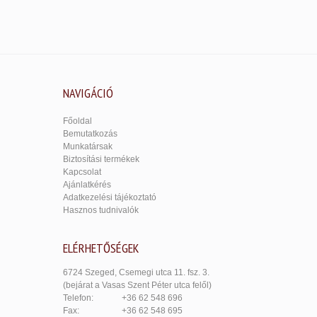
NAVIGÁCIÓ
Főoldal
Bemutatkozás
Munkatársak
Biztosítási termékek
Kapcsolat
Ajánlatkérés
Adatkezelési tájékoztató
Hasznos tudnivalók
ELÉRHETŐSÉGEK
6724 Szeged, Csemegi utca 11. fsz. 3.
(bejárat a Vasas Szent Péter utca felől)
Telefon:
+36 62 548 696
Fax:
+36 62 548 695