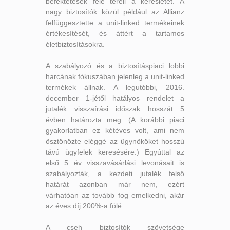
befektetések felé tereli a keresletet. A
nagy biztosítók közül például az Allianz
felfüggesztette a unit-linked termékeinek
értékesítését, és áttért a tartamos
életbiztosításokra.
A szabályozó és a biztosításpiaci lobbi
harcának fókuszában jelenleg a unit-linked
termékek állnak. A legutóbbi, 2016.
december 1-jétől hatályos rendelet a
jutalék visszaírási időszak hosszát 5
évben határozta meg. (A korábbi piaci
gyakorlatban ez kétéves volt, ami nem
ösztönözte eléggé az ügynököket hosszú
távú ügyfelek keresésére.) Egyúttal az
első 5 év visszavásárlási levonásait is
szabályozták, a kezdeti jutalék felső
határát azonban már nem, ezért
várhatóan az tovább fog emelkedni, akár
az éves díj 200%-a fölé.
A cseh biztosítók szövetsége