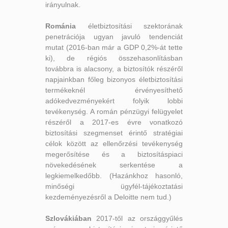
irányulnak.
Románia
életbiztosítási szektorának
penetrációja ugyan javuló tendenciát
mutat (2016-ban már a GDP 0,2%-át tette
ki), de régiós összehasonlításban
továbbra is alacsony, a biztosítók részéről
napjainkban főleg bizonyos életbiztosítási
termékeknél érvényesíthető
adókedvezményekért folyik lobbi
tevékenység. A román pénzügyi felügyelet
részéről a 2017-es évre vonatkozó
biztosítási szegmenset érintő stratégiai
célok között az ellenőrzési tevékenység
megerősítése és a biztosításpiaci
növekedésének serkentése a
legkiemelkedőbb. (Hazánkhoz hasonló,
minőségi ügyfél-tájékoztatási
kezdeményezésről a Deloitte nem tud.)
Szlovákiában
2017-től az országgyűlés