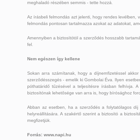
meghaladó részében semmis - tette hozzá.
Az írásbeli felmondás azt jelenti, hogy rendes levélben,
felmondás pontosan tartalmazza azokat az adatokat, am
Amennyiben a biztosítótól a szerződés hosszabb tartamár
fel.
Nem egészen így kellene
Sokan arra számítanak, hogy a díjnemfizetéssel akkor 
szerződésszegés - emelik ki Gombolai Éva. Ilyen esetben 
póthatáridő tűzésével a teljesítésre írásban felhívja
biztosítónak lehetősége van arra is, hogy bírósághoz fo
Abban az esetben, ha a szerződés a folytatólagos díj
helyreállítására. A szakértő szerint a biztosító a biztosí
megfizetjük.
Forrás: www.napi.hu