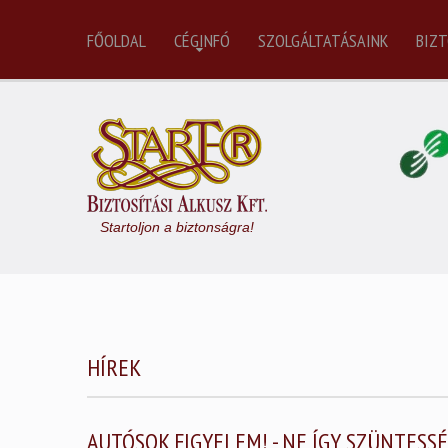
FŐOLDAL
CÉGINFÓ
SZOLGÁLTATÁSAINK
BIZT
Startoljon a biztonságra!
HÍREK
AUTÓSOK FIGYELEM! - NE ÍGY SZÜNTESSÉ