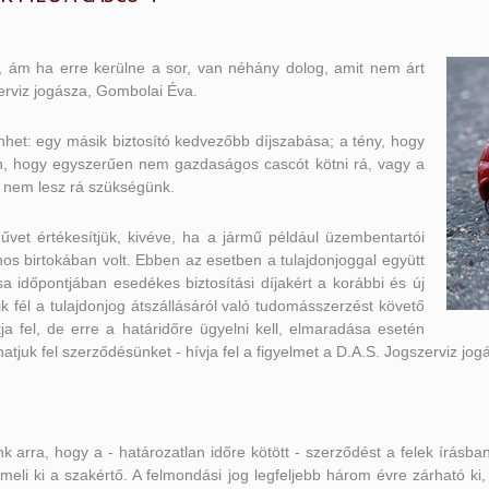
, ám ha erre kerülne a sor, van néhány dolog, amit nem árt
zerviz jogásza, Gombolai Éva.
nhet: egy másik biztosító kedvezőbb díjszabása; a tény, hogy
en, hogy egyszerűen nem gazdaságos cascót kötni rá, vagy a
 nem lesz rá szükségünk.
űvet értékesítjük, kivéve, ha a jármű például üzembentartói
os birtokában volt. Ebben az esetben a tulajdonjoggal együtt
lása időpontjában esedékes biztosítási díjakért a korábbi és új
k fél a tulajdonjog átszállásáról való tudomásszerzést követő
a fel, de erre a határidőre ügyelni kell, elmaradása esetén
atjuk fel szerződésünket - hívja fel a figyelmet a D.A.S. Jogszerviz jo
arra, hogy a - határozatlan időre kötött - szerződést a felek írásban
 emeli ki a szakértő. A felmondási jog legfeljebb három évre zárható 