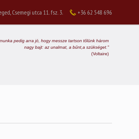
ged, Csemegi utca 11. fsz. 3.
+36 62 548 696
munka pedig arra jó, hogy messze tartson tőlünk három
nagy bajt: az unalmat, a bűnt,a szükséget."
(Voltaire)