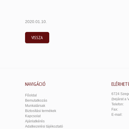
2020.01.10.
VISSZA
NAVIGÁCIÓ
ELÉRHET
6724 Szege
Főoldal
(bejárat a 
Bemutatkozás
Telefon:
Munkatársak
Fax:
Biztosítási termékek
E-mail:
Kapcsolat
Ajánlatkérés
Adatkezelési tájékoztató