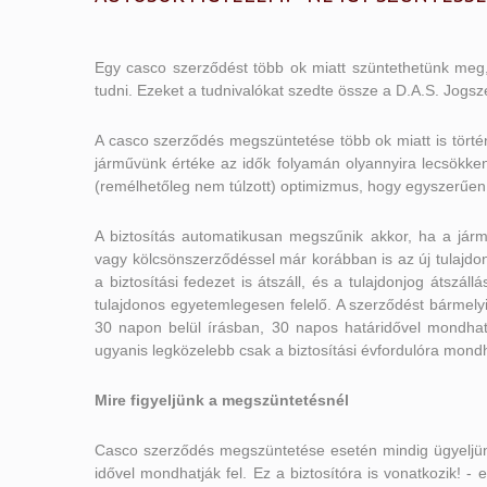
Egy casco szerződést több ok miatt szüntethetünk meg
tudni. Ezeket a tudnivalókat szedte össze a D.A.S. Jogs
A casco szerződés megszüntetése több ok miatt is törté
járművünk értéke az idők folyamán olyannyira lecsökk
(remélhetőleg nem túlzott) optimizmus, hogy egyszerűen
A biztosítás automatikusan megszűnik akkor, ha a járm
vagy kölcsönszerződéssel már korábban is az új tulajdon
a biztosítási fedezet is átszáll, és a tulajdonjog átszál
tulajdonos egyetemlegesen felelő. A szerződést bármelyi
30 napon belül írásban, 30 napos határidővel mondhatj
ugyanis legközelebb csak a biztosítási évfordulóra mondh
Mire figyeljünk a megszüntetésnél
Casco szerződés megszüntetése esetén mindig ügyeljünk 
idővel mondhatják fel. Ez a biztosítóra is vonatkozik! -