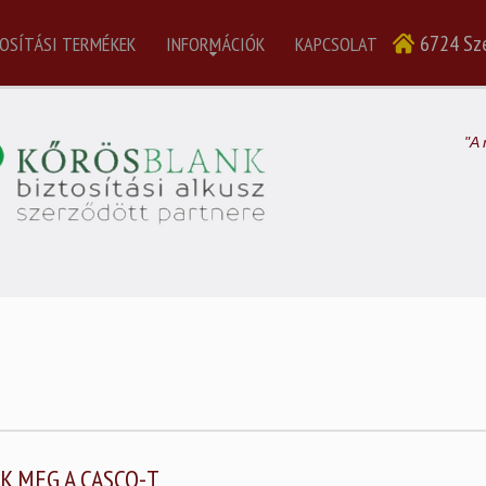
6724 Sze
OSÍTÁSI TERMÉKEK
INFORMÁCIÓK
KAPCSOLAT
"A 
K MEG A CASCO-T