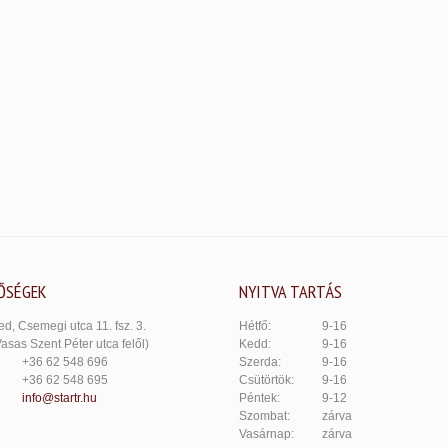
ŐSÉGEK
NYITVA TARTÁS
d, Csemegi utca 11. fsz. 3.
Hétfő:
9-16
Vasas Szent Péter utca felől)
Kedd:
9-16
+36 62 548 696
Szerda:
9-16
+36 62 548 695
Csütörtök:
9-16
info@startr.hu
Péntek:
9-12
Szombat:
zárva
Vasárnap:
zárva