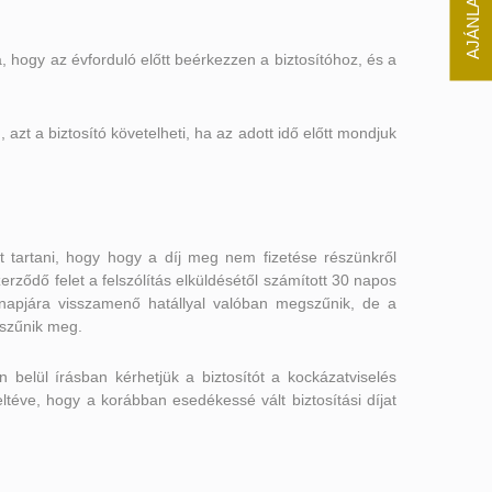
, hogy az évforduló előtt beérkezzen a biztosítóhoz, és a
t a biztosító követelheti, ha az adott idő előtt mondjuk
t tartani, hogy hogy a díj meg nem fizetése részünkről
rződő felet a felszólítás elküldésétől számított 30 napos
g napjára visszamenő hatállyal valóban megszűnik, de a
 szűnik meg.
elül írásban kérhetjük a biztosítót a kockázatviselés
 feltéve, hogy a korábban esedékessé vált biztosítási díjat