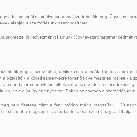
 vagy a biztosítónál személyesen benyújtva tehetjük meg. Ügyeljünk arra
elyek alapján a szerződésünk beazonosítható.
a tekintettel díjkedvezményt kaptunk (úgynevezett tartamengedmény), az
szüntetik meg a szerződést, amikor csak akarják. Fontos szem előt
a biztosító - a következményekre történő figyelmeztetés mellett - a sze
. A póthatáridő eredménytelen elteltével a szerződés az esedékessé
rduljon, és a díjat így érvényesítse. Ebben az esetben a szerződés nem
 meg nem fizetése miatt a fenti módon mégis megszűnik, 120 napon b
tási fedezetet a megszűnt szerződés feltételei szerint helyreállíthatja,