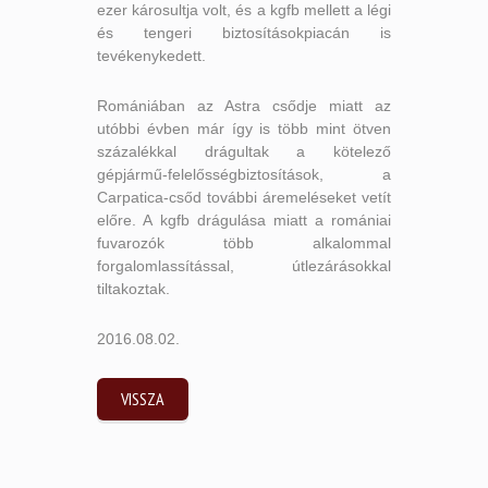
ezer károsultja volt, és a kgfb mellett a légi
és tengeri biztosításokpiacán is
tevékenykedett.
Romániában az Astra csődje miatt az
utóbbi évben már így is több mint ötven
százalékkal drágultak a kötelező
gépjármű-felelősségbiztosítások, a
Carpatica-csőd további áremeléseket vetít
előre. A kgfb drágulása miatt a romániai
fuvarozók több alkalommal
forgalomlassítással, útlezárásokkal
tiltakoztak.
2016.08.02.
VISSZA