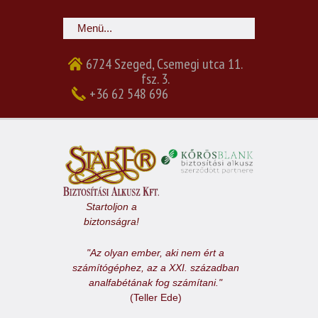
6724 Szeged, Csemegi utca 11.
fsz. 3.
+36 62 548 696
Startoljon a
biztonságra!
"Az olyan ember, aki nem ért a
számítógéphez, az a XXI. században
analfabétának fog számítani."
(Teller Ede)