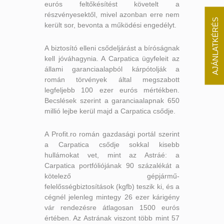
eurós feltőkésítést követelt a
részvényesektől, mivel azonban erre nem
AJÁNLATKÉRÉS
került sor, bevonta a működési engedélyt.
A biztosító elleni csődeljárást a bíróságnak
kell jóváhagynia. A Carpatica ügyfeleit az
állami garanciaalapból kárpótolják a
román törvények által megszabott
legfeljebb 100 ezer eurós mértékben.
Becslések szerint a garanciaalapnak 650
millió lejbe kerül majd a Carpatica csődje.
A Profit.ro román gazdasági portál szerint
a Carpatica csődje sokkal kisebb
hullámokat vet, mint az Astráé: a
Carpatica portfóliójának 90 százalékát a
kötelező gépjármű-
felelősségbiztosítások (kgfb) teszik ki, és a
cégnél jelenleg mintegy 26 ezer kárigény
vár rendezésre átlagosan 1500 eurós
értében. Az Astrának viszont több mint 57