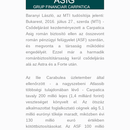
Baranyi László, az MTI tudósítója jelenti:
Bukarest, 2016. július 27., szerda (MTI) -
Csődeljárást kezdeményezett a Carpatica
Asig román biztosító ellen az összevont
román pénzügyi felügyelet (ASF) szerdán,
és megvonta a társaság működési
engedélyét. Ezzel már a harmadik
románbiztosítótársaság kerül csődeljárás
alá az Astra és a Forte után.
Az Ilie Carabulea üzletember által
ellenőrzött - a nagyszebeni Atlassib
többségi tulajdonában lévő - Carpatica
tavaly 200 millió lejes (1,4 milliárd forint)
veszteséget könyvelt el. Az ötszáz
alkalmazottat foglalkoztató cégnek alig 5,1
millió eurónyi tőkéje maradt, miközben évi
130 millió euró értékben
kötöttbiztosításokat. Az ASF 100 millió