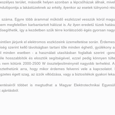
veszélyes terület, második helyen azonban a lépcsőházak állnak, mivel
indulópontja a lakástüzeknek az erkély, ilyenkor az esetek túlnyomó ré
ak száma. Egyre több árammal működő eszközzel vesszük körül magun
nem megfelelően karbantartott hálózat is. Az ilyen eredetű tüzek hatá
lősegíthetik, így a kezdetben szűk térre korlátozódó égés gyorsan nagyo
kintően járjunk el elektromos eszközeink üzemeltetése során. Érdemes
ehetőség szerint kellő távolságban tartani tőle minden éghető, gyúléko
ől minden esetben - a használati utasításban foglaltak szerint -g
le hosszabbítók és elosztók segítségével, ezzel pedig könnyen túlter
óra nem kötünk 2000-2500 W összteljesítménynél nagyobb terhelést.
etkeztethetünk arra, hogy mikor érdemes felvenni vele a kapcsolatot
etes égett szag, az izzók villódzása, vagy a biztosítékok gyakori lek
kentéséről többet is megtudhat a Magyar Elektrotechnikai Egyesü
 ajánlásból.