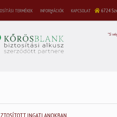
6724 Sze
OSÍTÁSI TERMÉKEK
INFORMÁCIÓK
KAPCSOLAT
"S vé
 BIZTOSÍTOTT INGATLANOKBAN