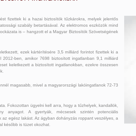
ést fizettek ki a hazai biztosítók tűzkárokra, melyek jelentős
zatossági szabály betartásával. Az elektromos eszközök mind
kockázata is – hangzott el a Magyar Biztosítók Szövetségének
tkezett, ezek kártérítésére 3,5 milliárd forintot fizettek ki a
l 2012-ben, amikor 7698 biztosított ingatlanban 9,1 milliárd
set keletkezett a biztosított ingatlanokban, ezekre összesen
ok.
 ennél magasabb, mivel a magyarországi lakóingatlanok 72-73
ta. Fokozottan ügyelni kell arra, hogy a tűzhelyek, kandallók,
ony anyagot. A gyertyák, mécsesek szintén potenciális
ják az egész lakást. Az ágyban dohányzás roppant veszélyes, a
al később is tüzet okozhat.