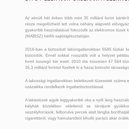
Az elmúlt hét évben több mint 35 milliárd forint kártérít
része megelőzhető lett volna néhány alapvető elővigyá
gyakoribb használatával fokozódik az elektromos tüzek 
(MABISZ) hétfői sajtótájékoztatóján.
2016-ban a biztosított lakóingatlanokban 6585 tűzkár kele
biztosítók. Ennél sokkal rosszabb volt a helyzet példáu
forint összegű kár esett. 2010 óta összesen 47 564 tűze
35,3 milliárd forintot fizettek ki a hazai biztosító társaság
A lakossági ingatlanokban keletkezett tűzesetek száma
százaléka rendelkezik ingatlanbiztosítással.
A lakástüzek egyik leggyakoribb oka a nyílt láng használa
kályhák közelében véletlenül se tároljunk gyúlék
veszélyforrások, felborulva percek alatt lángba boríthat
cigarettáról, vagy hamutartóból kihulló parázs akár órákk