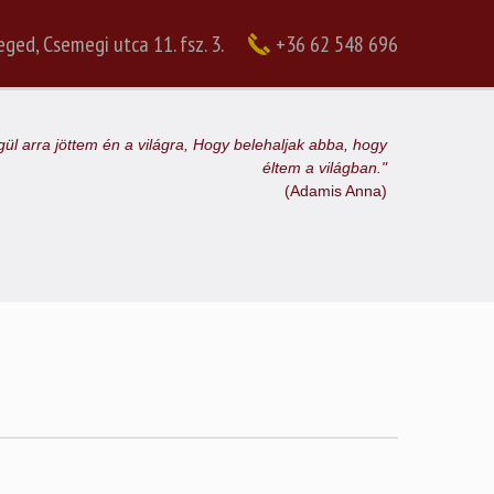
ged, Csemegi utca 11. fsz. 3.
+36 62 548 696
gül arra jöttem én a világra, Hogy belehaljak abba, hogy
éltem a világban."
(Adamis Anna)