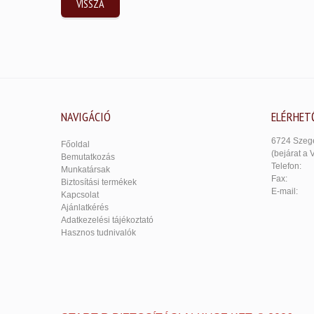
VISSZA
NAVIGÁCIÓ
ELÉRHET
6724 Szege
Főoldal
(bejárat a 
Bemutatkozás
Telefon:
Munkatársak
Fax:
Biztosítási termékek
E-mail:
Kapcsolat
Ajánlatkérés
Adatkezelési tájékoztató
Hasznos tudnivalók