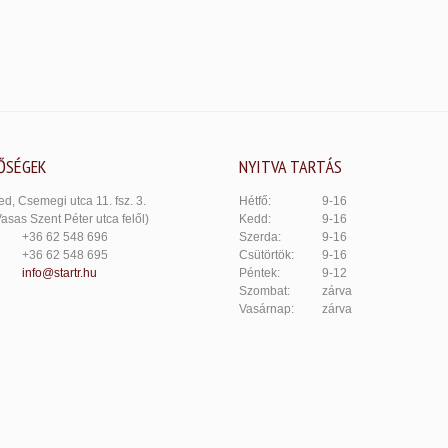
ŐSÉGEK
NYITVA TARTÁS
d, Csemegi utca 11. fsz. 3.
Hétfő:
9-16
Vasas Szent Péter utca felől)
Kedd:
9-16
+36 62 548 696
Szerda:
9-16
+36 62 548 695
Csütörtök:
9-16
info@startr.hu
Péntek:
9-12
Szombat:
zárva
Vasárnap:
zárva