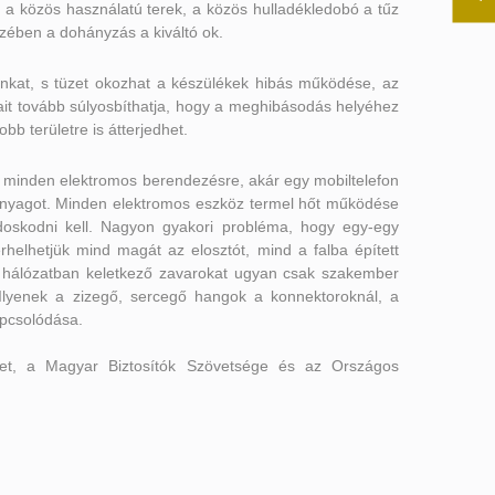
 a közös használatú terek, a közös hulladékledobó a tűz
szében a dohányzás a kiváltó ok.
kat, s tüzet okozhat a készülékek hibás működése, az
sait tovább súlyosbíthatja, hogy a meghibásodás helyéhez
bb területre is átterjedhet.
 minden elektromos berendezésre, akár egy mobiltelefon
ny anyagot. Minden elektromos eszköz termel hőt működése
ondoskodni kell. Nagyon gyakori probléma, hogy egy-egy
helhetjük mind magát az elosztót, mind a falba épített
 A hálózatban keletkező zavarokat ugyan csak szakember
. Ilyenek a zizegő, sercegő hangok a konnektoroknál, a
apcsolódása.
let, a Magyar Biztosítók Szövetsége és az Országos