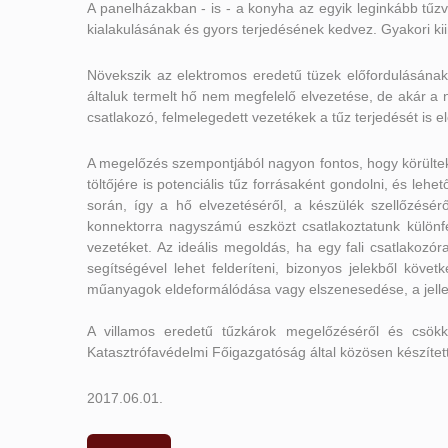
A panelházakban - is - a konyha az egyik leginkább tűz
kialakulásának és gyors terjedésének kedvez. Gyakori ki
Növekszik az elektromos eredetű tüzek előfordulásán
általuk termelt hő nem megfelelő elvezetése, de akár a 
csatlakozó, felmelegedett vezetékek a tűz terjedését is e
A megelőzés szempontjából nagyon fontos, hogy körülte
töltőjére is potenciális tűz forrásaként gondolni, és l
során, így a hő elvezetéséről, a készülék szellőzésér
konnektorra nagyszámú eszközt csatlakoztatunk különfé
vezetéket. Az ideális megoldás, ha egy fali csatlakoz
segítségével lehet felderíteni, bizonyos jelekből köv
műanyagok eldeformálódása vagy elszenesedése, a jellegz
A villamos eredetű tűzkárok megelőzéséről és csök
Katasztrófavédelmi Főigazgatóság által közösen készített
2017.06.01.