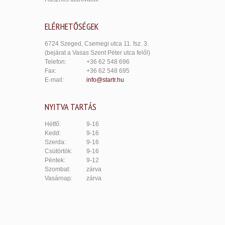
ELÉRHETŐSÉGEK
6724 Szeged, Csemegi utca 11. fsz. 3.
(bejárat a Vasas Szent Péter utca felől)
Telefon:
+36 62 548 696
Fax:
+36 62 548 695
E-mail:
info@startr.hu
NYITVA TARTÁS
Hétfő:
9-16
Kedd:
9-16
Szerda:
9-16
Csütörtök:
9-16
Péntek:
9-12
Szombat:
zárva
Vasárnap:
zárva