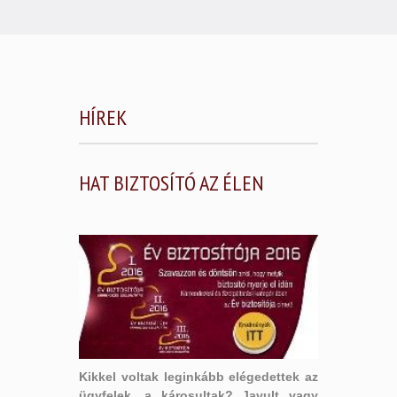
HÍREK
HAT BIZTOSÍTÓ AZ ÉLEN
Kikkel voltak leginkább elégedettek az
ügyfelek, a károsultak? Javult vagy