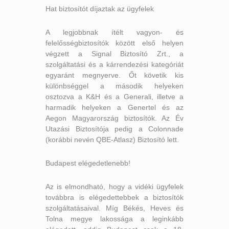
Hat biztosítót díjaztak az ügyfelek
A legjobbnak ítélt vagyon- és
felelősségbiztosítók között első helyen
végzett a Signal Biztosító Zrt., a
szolgáltatási és a kárrendezési kategóriát
egyaránt megnyerve. Őt követik kis
különbséggel a második helyeken
osztozva a K&H és a Generali, illetve a
harmadik helyeken a Genertel és az
Aegon Magyarország biztosítók. Az Év
Utazási Biztosítója pedig a Colonnade
(korábbi nevén QBE-Atlasz) Biztosító lett.
Budapest elégedetlenebb!
Az is elmondható, hogy a vidéki ügyfelek
továbbra is elégedettebbek a biztosítók
szolgáltatásaival. Míg Békés, Heves és
Tolna megye lakossága a leginkább