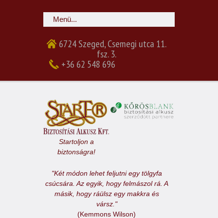
6724 Szeged, Csemegi utca 11.
fsz. 3.
+36 62 548 696
Startoljon a
biztonságra!
"Két módon lehet feljutni egy tölgyfa
csúcsára. Az egyik, hogy felmászol rá. A
másik, hogy ráülsz egy makkra és
vársz."
(Kemmons Wilson)