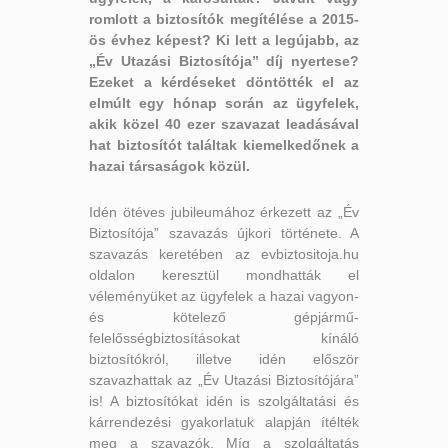
romlott a biztosítók megítélése a 2015-
ös évhez képest? Ki lett a legújabb, az
„Év Utazási Biztosítója” díj nyertese?
Ezeket a kérdéseket döntötték el az
elmúlt egy hónap során az ügyfelek,
akik közel 40 ezer szavazat leadásával
hat biztosítót találtak kiemelkedőnek a
hazai társaságok közül.
Idén ötéves jubileumához érkezett az „Év
Biztosítója” szavazás újkori története. A
szavazás keretében az evbiztositoja.hu
oldalon keresztül mondhatták el
véleményüket az ügyfelek a hazai vagyon-
és kötelező gépjármű-
felelősségbiztosításokat kínáló
biztosítókról, illetve idén először
szavazhattak az „Év Utazási Biztosítójára”
is! A biztosítókat idén is szolgáltatási és
kárrendezési gyakorlatuk alapján ítélték
meg a szavazók. Míg a szolgáltatás