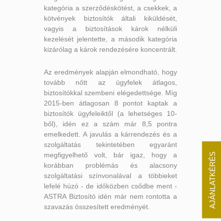
kategória a szerződéskötést, a csekkek, a
kötvények biztosítók általi kiküldését,
vagyis a biztosítások károk nélküli
kezelését jelentette, a második kategória
kizárólag a károk rendezésére koncentrált.
Az eredmények alapján elmondható, hogy
tovább nőtt az ügyfelek átlagos,
biztosítókkal szembeni elégedettsége. Míg
2015-ben átlagosan 8 pontot kaptak a
biztosítók ügyfeleiktől (a lehetséges 10-
ből), idén ez a szám már 8,5 pontra
emelkedett. A javulás a kárrendezés és a
szolgáltatás tekintetében egyaránt
AJÁNLATKÉRÉS
megfigyelhető volt, bár igaz, hogy a
korábban problémás és alacsony
szolgáltatási színvonalával a többieket
lefelé húzó - de időközben csődbe ment -
ASTRA Biztosító idén már nem rontotta a
szavazás összesített eredményét.