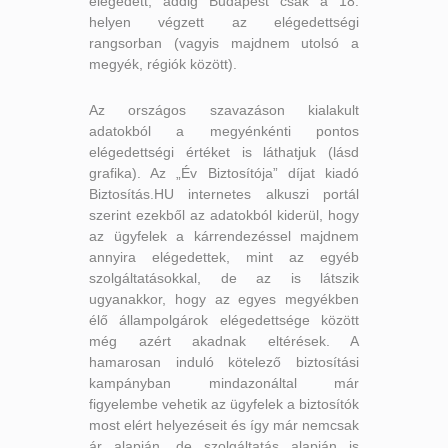
elégedett, addig Budapest csak a 18.
helyen végzett az elégedettségi
rangsorban (vagyis majdnem utolsó a
megyék, régiók között).
Az országos szavazáson kialakult
adatokból a megyénkénti pontos
elégedettségi értéket is láthatjuk (lásd
grafika). Az „Év Biztosítója” díjat kiadó
Biztosítás.HU internetes alkuszi portál
szerint ezekből az adatokból kiderül, hogy
az ügyfelek a kárrendezéssel majdnem
annyira elégedettek, mint az egyéb
szolgáltatásokkal, de az is látszik
ugyanakkor, hogy az egyes megyékben
élő állampolgárok elégedettsége között
még azért akadnak eltérések. A
hamarosan induló kötelező biztosítási
kampányban mindazonáltal már
figyelembe vehetik az ügyfelek a biztosítók
most elért helyezéseit és így már nemcsak
ár alapján, de szolgáltatás alapján is