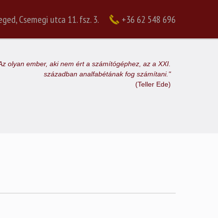
ged, Csemegi utca 11. fsz. 3.
+36 62 548 696
Az olyan ember, aki nem ért a számítógéphez, az a XXI.
században analfabétának fog számítani."
(Teller Ede)