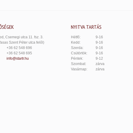
ŐSÉGEK
NYITVA TARTÁS
d, Csemegi utca 11. fsz. 3.
Hétfő:
9-16
Vasas Szent Péter utca felől)
Kedd:
9-16
+36 62 548 696
Szerda:
9-16
+36 62 548 695
Csütörtök:
9-16
info@startr.hu
Péntek:
9-12
Szombat:
zárva
Vasárnap:
zárva