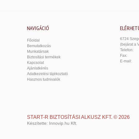
NAVIGÁCIÓ
ELÉRHET
6724 Szege
Főoldal
(bejárat a 
Bemutatkozás
Telefon:
Munkatársak
Fax:
Biztosítási termékek
E-mail:
Kapcsolat
Ajánlatkérés
Adatkezelési tájékoztató
Hasznos tudnivalók
START-R BIZTOSÍTÁSI ALKUSZ KFT.
©
2026
Készítette:
Innovip.hu Kft.