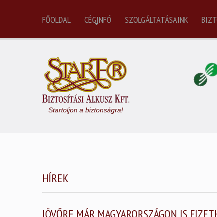
FŐOLDAL
CÉGINFÓ
SZOLGÁLTATÁSAINK
BIZT
Startoljon a biztonságra!
HÍREK
JÖVŐRE MÁR MAGYARORSZÁGON IS FIZE