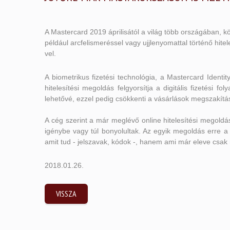
A Mastercard 2019 áprilisától a világ több országában, k
például arcfelismeréssel vagy ujjlenyomattal történő hite
vel.
A biometrikus fizetési technológia, a Mastercard Identi
hitelesítési megoldás felgyorsítja a digitális fizetési f
lehetővé, ezzel pedig csökkenti a vásárlások megszakítá
A cég szerint a már meglévő online hitelesítési megoldás
igénybe vagy túl bonyolultak. Az egyik megoldás erre 
amit tud - jelszavak, kódok -, hanem ami már eleve csak 
2018.01.26.
VISSZA