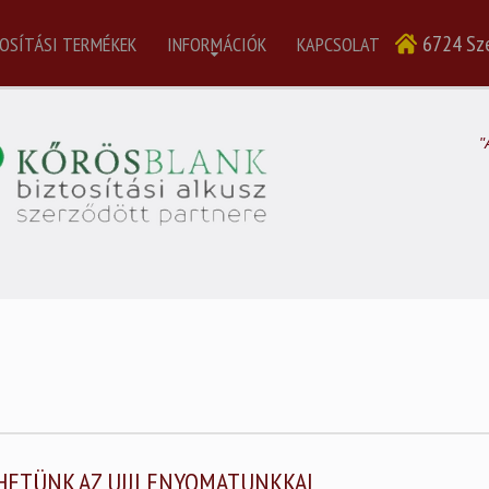
6724 Sze
OSÍTÁSI TERMÉKEK
INFORMÁCIÓK
KAPCSOLAT
"
THETÜNK AZ UJJLENYOMATUNKKAL