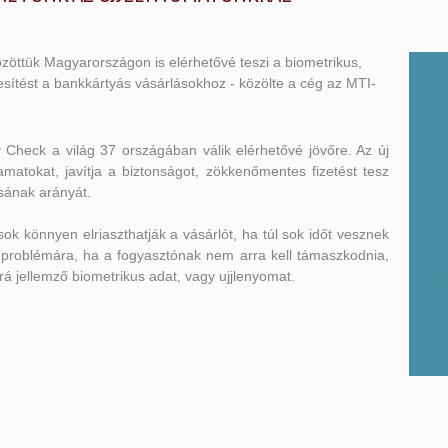
özöttük Magyarországon is elérhetővé teszi a biometrikus,
lesítést a bankkártyás vásárlásokhoz - közölte a cég az MTI-
ty Check a világ 37 országában válik elérhetővé jövőre. Az új
olyamatokat, javítja a biztonságot, zökkenőmentes fizetést tesz
sának arányát.
ok könnyen elriaszthatják a vásárlót, ha túl sok időt vesznek
a problémára, ha a fogyasztónak nem arra kell támaszkodnia,
rá jellemző biometrikus adat, vagy ujjlenyomat.