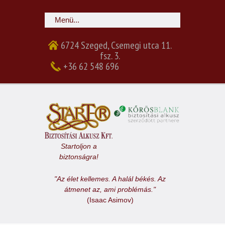
6724 Szeged, Csemegi utca 11.
fsz. 3.
+36 62 548 696
Startoljon a
biztonságra!
"Az élet kellemes. A halál békés. Az
átmenet az, ami problémás."
(Isaac Asimov)