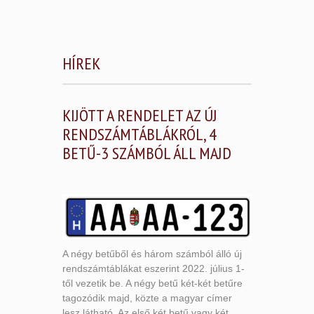
HÍREK
KIJÖTT A RENDELET AZ ÚJ
RENDSZÁMTÁBLÁKRÓL, 4
BETŰ-3 SZÁMBÓL ÁLL MAJD
A négy betűből és három számból álló új
rendszámtáblákat eszerint 2022. július 1-
től vezetik be. A négy betű két-két betűre
tagozódik majd, közte a magyar címer
lesz látható. Az első két betű vagy két