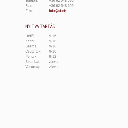
Telefon:
+36 62 548 696
Fax:
+36 62 548 695
E-mail:
info@startr.hu
NYITVA TARTÁS
Hétfő:
9-16
Kedd:
9-16
Szerda:
9-16
Csütörtök:
9-16
Péntek:
9-12
Szombat:
zárva
Vasárnap:
zárva