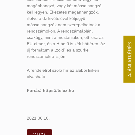
magánhangzó, vagy két mássalhangzó
kell legyen. Ékezetes magánhangzók,
illetve a dz kivételével kétjegyű
mássalhangzók nem szerepelhetnek a
rendszámokon. A rendszámtáblán,
csakúgy, mint a mostaniakon, ott lesz az
EU-címer, és a H betű is kék háttéren. Az
AJÁNLATKÉRÉS
új formátum a „zöld” és a szürke
rendszámokra is jön.
A rendeletről szóló hír az alábbi linken
olvasható.
Forrás: https://telex.hu
2021.06.10.
VISSZA