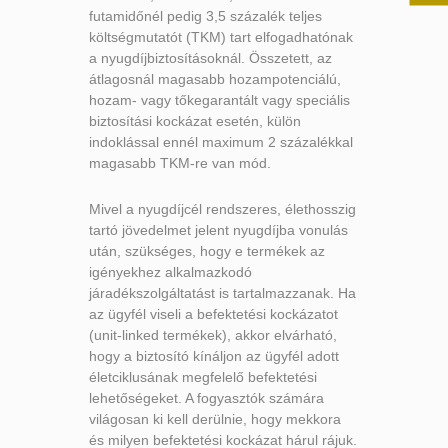
futamidőnél pedig 3,5 százalék teljes
költségmutatót (TKM) tart elfogadhatónak
a nyugdíjbiztosításoknál. Összetett, az
átlagosnál magasabb hozampotenciálú,
hozam- vagy tőkegarantált vagy speciális
biztosítási kockázat esetén, külön
indoklással ennél maximum 2 százalékkal
magasabb TKM-re van mód.
Mivel a nyugdíjcél rendszeres, élethosszig
tartó jövedelmet jelent nyugdíjba vonulás
után, szükséges, hogy e termékek az
igényekhez alkalmazkodó
járadékszolgáltatást is tartalmazzanak. Ha
az ügyfél viseli a befektetési kockázatot
(unit-linked termékek), akkor elvárható,
hogy a biztosító kínáljon az ügyfél adott
életciklusának megfelelő befektetési
lehetőségeket. A fogyasztók számára
világosan ki kell derülnie, hogy mekkora
és milyen befektetési kockázat hárul rájuk.