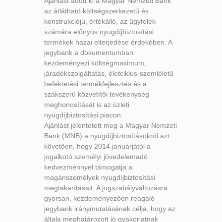
Ajánlást adott ki a Magyar Nemzeti Bank
az átlátható költségszerkezetű és
konstrukciójú, értékálló, az ügyfelek
számára előnyös nyugdíjbiztosítási
termékek hazai elterjedése érdekében. A
jegybank a dokumentumban
kezdeményezi költségmaximum,
járadékszolgáltatás, életciklus-szemléletű
befektetési termékfejlesztés és a
szakszerű közvetítői tevékenység
meghonosítását is az üzleti
nyugdíjbiztosítási piacon.
Ajánlást jelentetett meg a Magyar Nemzeti
Bank (MNB) a nyugdíjbiztosításokról azt
követően, hogy 2014 januárjától a
jogalkotó személyi jövedelemadó
kedvezménnyel támogatja a
magánszemélyek nyugdíjbiztosítási
megtakarításait. A jogszabályváltozásra
gyorsan, kezdeményezően reagáló
jegybank iránymutatásának célja, hogy az
általa meghatározott jó gyakorlatnak