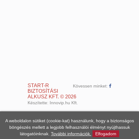
START-R
Kövessen minket:
BIZTOSÍTÁSI
ALKUSZ KFT.
©
2026
Készítette:
Innovip.hu Kft.
A weboldalon sütiket (cookie-kat) használunk, hogy a biztonságos
böngészés mellett a legjobb felhasználói élményt nyújthassuk
látogatóinknak.
További információk.
Elfogadom