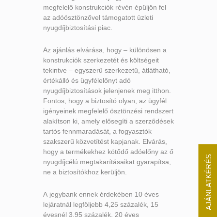
megfelelő konstrukciók révén épüljön fel
az adóösztönzővel támogatott üzleti
nyugdíjbiztosítási piac.
Az ajánlás elvárása, hogy – különösen a
konstrukciók szerkezetét és költségeit
tekintve – egyszerű szerkezetű, átlátható,
értékálló és ügyfélelőnyt adó
nyugdíjbiztosítások jelenjenek meg itthon.
Fontos, hogy a biztosító olyan, az ügyfél
igényeinek megfelelő ösztönzési rendszert
alakítson ki, amely elősegíti a szerződések
tartós fennmaradását, a fogyasztók
szakszerű közvetítést kapjanak. Elvárás,
hogy a termékekhez kötődő adóelőny az ő
AJÁNLATKÉRÉS
nyugdíjcélú megtakarításaikat gyarapítsa,
ne a biztosítókhoz kerüljön.
A jegybank ennek érdekében 10 éves
lejáratnál legföljebb 4,25 százalék, 15
évesnél 3,95 százalék, 20 éves