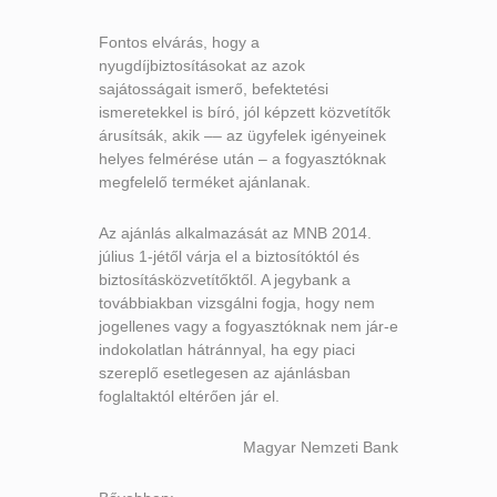
Fontos elvárás, hogy a
nyugdíjbiztosításokat az azok
sajátosságait ismerő, befektetési
ismeretekkel is bíró, jól képzett közvetítők
árusítsák, akik –– az ügyfelek igényeinek
helyes felmérése után – a fogyasztóknak
megfelelő terméket ajánlanak.
Az ajánlás alkalmazását az MNB 2014.
július 1-jétől várja el a biztosítóktól és
biztosításközvetítőktől. A jegybank a
továbbiakban vizsgálni fogja, hogy nem
jogellenes vagy a fogyasztóknak nem jár-e
indokolatlan hátránnyal, ha egy piaci
szereplő esetlegesen az ajánlásban
foglaltaktól eltérően jár el.
Magyar Nemzeti Bank