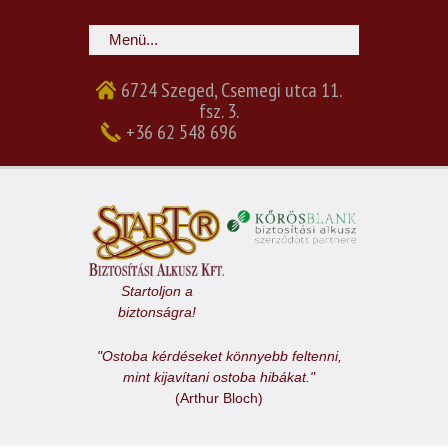
6724 Szeged, Csemegi utca 11.
fsz. 3.
+36 62 548 696
Startoljon a
biztonságra!
"Ostoba kérdéseket könnyebb feltenni,
mint kijavítani ostoba hibákat."
(Arthur Bloch)