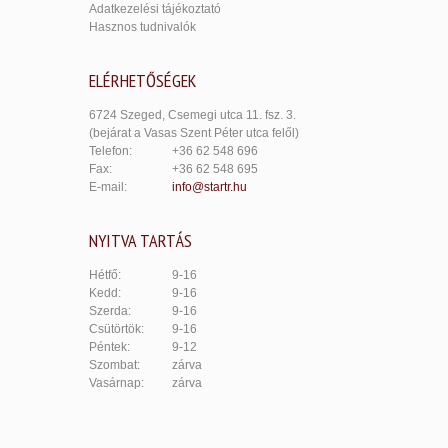
Adatkezelési tájékoztató
Hasznos tudnivalók
ELÉRHETŐSÉGEK
6724 Szeged, Csemegi utca 11. fsz. 3.
(bejárat a Vasas Szent Péter utca felől)
Telefon:
+36 62 548 696
Fax:
+36 62 548 695
E-mail:
info@startr.hu
NYITVA TARTÁS
Hétfő:
9-16
Kedd:
9-16
Szerda:
9-16
Csütörtök:
9-16
Péntek:
9-12
Szombat:
zárva
Vasárnap:
zárva