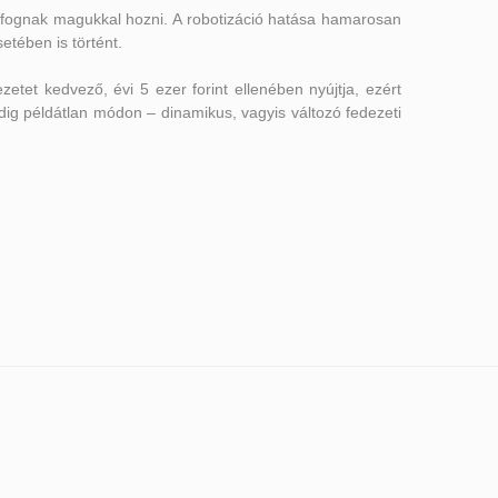
 fognak magukkal hozni. A robotizáció hatása hamarosan
tében is történt.
zetet kedvező, évi 5 ezer forint ellenében nyújtja, ezért
dig példátlan módon – dinamikus, vagyis változó fedezeti