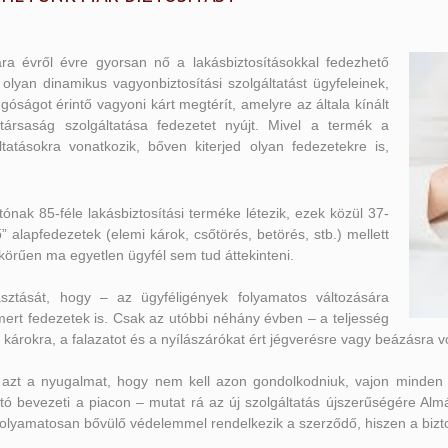
sára évről évre gyorsan nő a lakásbiztosításokkal fedezhető
lyan dinamikus vagyonbiztosítási szolgáltatást ügyfeleinek,
góságot érintő vagyoni kárt megtérít, amelyre az általa kínált
társaság szolgáltatása fedezetet nyújt. Mivel a termék a
tatásokra vonatkozik, bőven kiterjed olyan fedezetekre is,
nak 85-féle lakásbiztosítási terméke létezik, ezek közül 37-
 alapfedezetek (elemi károk, csőtörés, betörés, stb.) mellett
 körűen ma egyetlen ügyfél sem tud áttekinteni.
lasztását, hogy – az ügyféligények folyamatos változására
rt fedezetek is. Csak az utóbbi néhány évben – a teljesség
t károkra, a falazatot és a nyílászárókat ért jégverésre vagy beázásra 
k azt a nyugalmat, hogy nem kell azon gondolkodniuk, vajon minden 
ó bevezeti a piacon – mutat rá az új szolgáltatás újszerűségére Almá
folyamatosan bővülő védelemmel rendelkezik a szerződő, hiszen a bizto