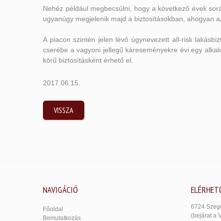
Nehéz például megbecsülni, hogy a következő évek sorá
ugyanúgy megjelenik majd a biztosításokban, ahogyan az
A piacon szintén jelen lévő úgynevezett all-risk lakásbi
cserébe a vagyoni jellegű káreseményekre évi egy alkalo
körű biztosításként érhető el.
2017.06.15.
VISSZA
NAVIGÁCIÓ
ELÉRHET
6724 Szege
Főoldal
(bejárat a 
Bemutatkozás