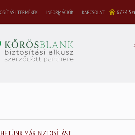
6724 Sze
OSÍTÁSI TERMÉKEK
INFORMÁCIÓK
KAPCSOLAT
THETÜNK MÁR BIZTOSÍTÁST