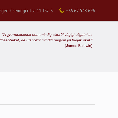
ged, Csemegi utca 11. fsz. 3.
+36 62 548 696
"A gyermekeknek nem mindig sikerül végighallgatni az
idősebbeket, de utánozni mindig nagyon jól tudják őket."
(James Baldwin)