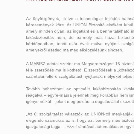
Az ügyféligények, illetve a technológiai fejlődés hatá
káresemények köre. Az UNION Biztosító elsőként kínál o
amely minden olyan, az ingatlant és a benne található in
lakásbiztosítás nem, de bármely más hazai biztosító
káridőpontban, tehát akár évek múlva nyújtott szolgál
amelyekről esetleg ma még elképzelésünk sincsen.
A MABISZ adatai szerint ma Magyarországon 16 biztosító
féle szerződés ma is köthető. E szerződések a „kötelező”
számtalan eltérő szolgáltatást nyújtanak, melyeket teljes
Tovább nehezítheti az optimális lakásbiztosítás kivá
reagálva – egyre-másra jelennek meg korábban nem isme
igénye nélkül – jelent meg például a dugulás által okozot
„Az új szolgáltatást választók az UNION-tól megkapjá
elegendő számukra az is, hogy azt bármely más biztosít
igazgatósági tagja. – Ezzel ráadásul automatikusan egy 