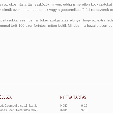
n az okos háztartási eszközök milyen, eddig ismeretlen kockázatokat
 elmúlt években a napelemek vagy a geotermikus fűtési rendszerek ese
ztosításokkal szemben a Joker szolgáltatás előnye, hogy az extra fede
mmal térít 100 ezer forintos limiten belül. Mindez – a hazai piacon ed
ŐSÉGEK
NYITVA TARTÁS
d, Csemegi utca 11. fsz. 3.
Hétfő:
9-16
Vasas Szent Péter utca felől)
Kedd:
9-16