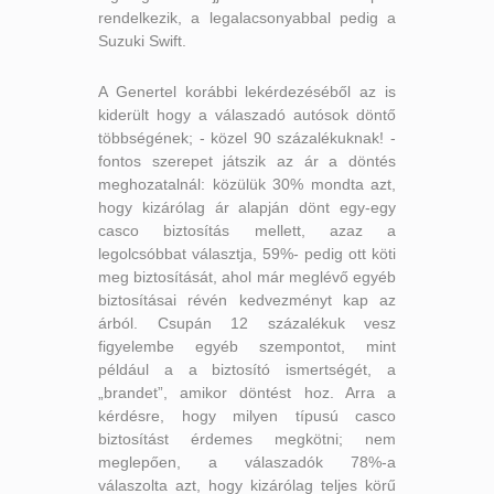
rendelkezik, a legalacsonyabbal pedig a
Suzuki Swift.
A Genertel korábbi lekérdezéséből az is
kiderült hogy a válaszadó autósok döntő
többségének; - közel 90 százalékuknak! -
fontos szerepet játszik az ár a döntés
meghozatalnál: közülük 30% mondta azt,
hogy kizárólag ár alapján dönt egy-egy
casco biztosítás mellett, azaz a
legolcsóbbat választja, 59%- pedig ott köti
meg biztosítását, ahol már meglévő egyéb
biztosításai révén kedvezményt kap az
árból. Csupán 12 százalékuk vesz
figyelembe egyéb szempontot, mint
például a a biztosító ismertségét, a
„brandet”, amikor döntést hoz. Arra a
kérdésre, hogy milyen típusú casco
biztosítást érdemes megkötni; nem
meglepően, a válaszadók 78%-a
válaszolta azt, hogy kizárólag teljes körű