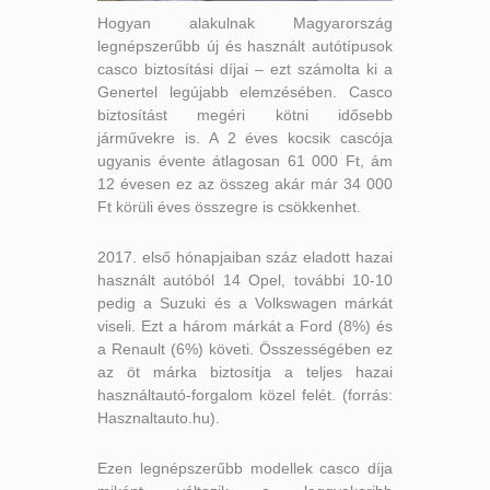
Hogyan alakulnak Magyarország
legnépszerűbb új és használt autótípusok
casco biztosítási díjai – ezt számolta ki a
Genertel legújabb elemzésében. Casco
biztosítást megéri kötni idősebb
járművekre is. A 2 éves kocsik cascója
ugyanis évente átlagosan 61 000 Ft, ám
12 évesen ez az összeg akár már 34 000
Ft körüli éves összegre is csökkenhet.
2017. első hónapjaiban száz eladott hazai
használt autóból 14 Opel, további 10-10
pedig a Suzuki és a Volkswagen márkát
viseli. Ezt a három márkát a Ford (8%) és
a Renault (6%) követi. Összességében ez
az öt márka biztosítja a teljes hazai
használtautó-forgalom közel felét. (forrás:
Hasznaltauto.hu).
Ezen legnépszerűbb modellek casco díja