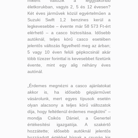
miként változik a leggyakoribb
életkorukban, vagyis 2, 5 és 12 évesen?
Két éves járművek közül egyértelműen a
Suzuki Swift 1,2 benzines kerül a
legkevesebbe – évente már 58 573 Ft-ért
elérhető – a casco biztosítása. Idősebb
autóknál, teljes körű casco esetében
jelentős változás figyelhető meg az árban;
5 vagy 10 éven felüli gépkocsinál akár
több tízezer forinttal is kevesebbet fizetünk
évente, mint egy alig néhány éves
autónál.
„Érdemes megnézni a casco ajánlatokat
akkor is, ha idősebb gépjárművet
vásárolunk, mert egyes típusok esetén
olyan alacsony a teljes körű változatok
díja, hogy feltétlenül érdemes megkötni” –
mondja Csikós Dániel, a Genertel
értékesítési igazgatója. A szakértő
hozzátette; idősebb autóknál jelentős
hozzáadott értékkel bírnak a csupán kis