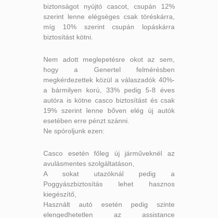
biztonságot nyújtó cascot, csupán 12%
szerint lenne elégséges csak töréskárra,
míg 10% szerint csupán lopáskárra
biztosítást kötni.
Nem adott meglepetésre okot az sem,
hogy a Genertel felmérésben
megkérdezettek közül a válaszadók 40%-
a bármilyen korú, 33% pedig 5-8 éves
autóra is kötne casco biztosítást és csak
19% szerint lenne bőven elég új autók
esetében erre pénzt szánni.
Ne spóroljunk ezen:
Casco esetén főleg új járműveknél az
avulásmentes szolgáltatáson,
A sokat utazóknál pedig a
Poggyászbiztosítás lehet hasznos
kiegészítő,
Használt autó esetén pedig szinte
elengedhetetlen az assistance