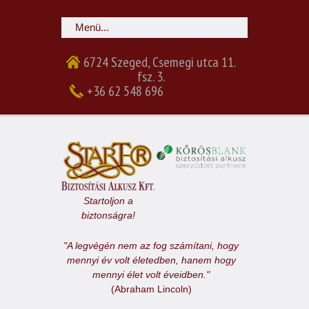
6724 Szeged, Csemegi utca 11.
fsz. 3.
+36 62 548 696
Startoljon a
biztonságra!
"A legvégén nem az fog számítani, hogy
mennyi év volt életedben, hanem hogy
mennyi élet volt éveidben."
(Abraham Lincoln)