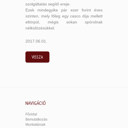
szolgáltatás segítő ereje.
Ezek mindegyike pár ezer forint éves
szinten, mely főleg egy casco díja mellett
eltörpül, mégis sokan spórolnak
nélkülözésükkel.
2017.06.01.
VISSZA
NAVIGÁCIÓ
Főoldal
Bemutatkozás
Munkatársak