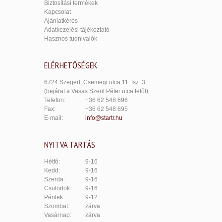
Biztosítási termékek
Kapcsolat
Ajánlatkérés
Adatkezelési tájékoztató
Hasznos tudnivalók
ELÉRHETŐSÉGEK
6724 Szeged, Csemegi utca 11. fsz. 3.
(bejárat a Vasas Szent Péter utca felől)
Telefon:
+36 62 548 696
Fax:
+36 62 548 695
E-mail:
info@startr.hu
NYITVA TARTÁS
Hétfő:
9-16
Kedd:
9-16
Szerda:
9-16
Csütörtök:
9-16
Péntek:
9-12
Szombat:
zárva
Vasárnap:
zárva