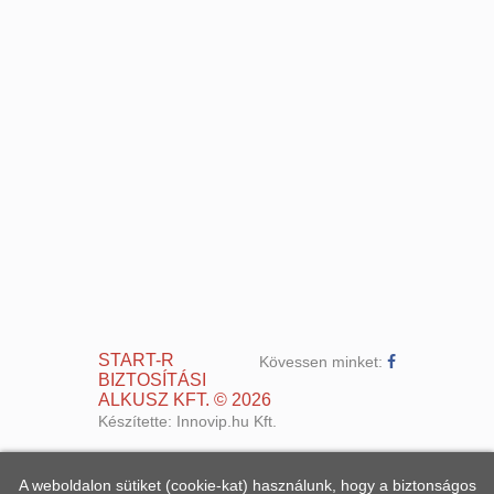
START-R
Kövessen minket:
BIZTOSÍTÁSI
ALKUSZ KFT.
©
2026
Készítette:
Innovip.hu Kft.
A weboldalon sütiket (cookie-kat) használunk, hogy a biztonságos