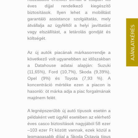
éves díjjal rendelkező kiegészítő
biztosítások. Ilyen lehet a mobilitást
garantáló assistance szolgáltatás, mely
átvállalja az ügyféltől a helyi javíttatást
AJÁNLATKÉRÉS
vagy elszállítást, a letárolás gondját és
költségét.
Az új autók piacának márkasorrendje a
következő volt ugyanebben az időszakban
a Datahouse adatai alapján: Suzuki
(11,65%), Ford (10,7%), Skoda (9,39%),
Opel (9%) és Toyota (7,93 %). A
koncentráció mértéke ezen a piacon is
hasonló: öt márka adja a piac forgalmának
majdnem felét.
A legnépszerűbb új autó típusok esetén a
példaként vett ügyfél esetében az elérhető
éves casco biztosítások nagyjából 58 ezer
–103 ezer Ft között vannak, ezek közül a
legmagasabb díjjal a Skoda Octavia típus