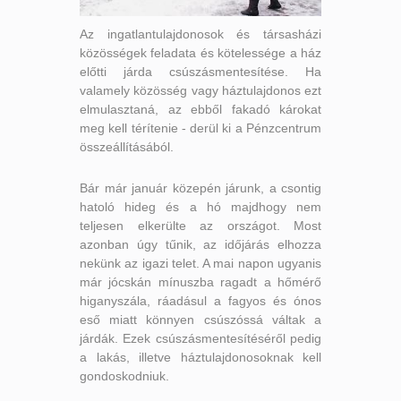
Az ingatlantulajdonosok és társasházi
közösségek feladata és kötelessége a ház
előtti járda csúszásmentesítése. Ha
valamely közösség vagy háztulajdonos ezt
elmulasztaná, az ebből fakadó károkat
meg kell térítenie - derül ki a Pénzcentrum
összeállításából.
Bár már január közepén járunk, a csontig
hatoló hideg és a hó majdhogy nem
teljesen elkerülte az országot. Most
azonban úgy tűnik, az időjárás elhozza
nekünk az igazi telet. A mai napon ugyanis
már jócskán mínuszba ragadt a hőmérő
higanyszála, ráadásul a fagyos és ónos
eső miatt könnyen csúszóssá váltak a
járdák. Ezek csúszásmentesítéséről pedig
a lakás, illetve háztulajdonosoknak kell
gondoskodniuk.