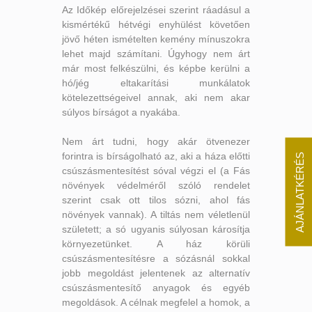
Az Időkép előrejelzései szerint ráadásul a
kismértékű hétvégi enyhülést követően
jövő héten ismételten kemény mínuszokra
lehet majd számítani. Úgyhogy nem árt
már most felkészülni, és képbe kerülni a
hó/jég eltakarítási munkálatok
kötelezettségeivel annak, aki nem akar
súlyos bírságot a nyakába.
Nem árt tudni, hogy akár ötvenezer
forintra is bírságolható az, aki a háza előtti
AJÁNLATKÉRÉS
csúszásmentesítést sóval végzi el (a Fás
növények védelméről szóló rendelet
szerint csak ott tilos sózni, ahol fás
növények vannak). A tiltás nem véletlenül
született; a só ugyanis súlyosan károsítja
környezetünket. A ház körüli
csúszásmentesítésre a sózásnál sokkal
jobb megoldást jelentenek az alternatív
csúszásmentesítő anyagok és egyéb
megoldások. A célnak megfelel a homok, a