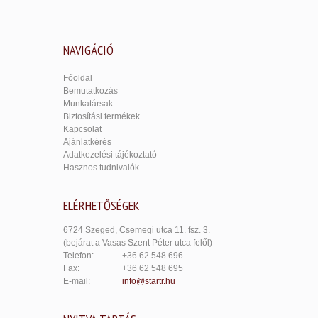
NAVIGÁCIÓ
Főoldal
Bemutatkozás
Munkatársak
Biztosítási termékek
Kapcsolat
Ajánlatkérés
Adatkezelési tájékoztató
Hasznos tudnivalók
ELÉRHETŐSÉGEK
6724 Szeged, Csemegi utca 11. fsz. 3.
(bejárat a Vasas Szent Péter utca felől)
Telefon:
+36 62 548 696
Fax:
+36 62 548 695
E-mail:
info@startr.hu