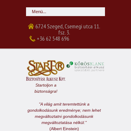
6724 Szeged, Csemegi utca 11.
fsz. 3.
+36 62 548 696
Startoljon a
biztonságra!
"A világ amit teremtettünk a
gondolkodásunk eredménye; nem lehet
megváltoztatni gondolkodásunk
megváltoztatása nélkül."
(Albert Einstein)