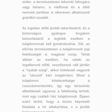
sóder, a természetesen lebomló faforgács
vagy fahamu, a nádfonat és a több
nemzeti parkban is sikeresen alkalmazott
gránitkő-zúzalék.
Az ingatlan előtti járdák takarításáról, és a
biztonságos gyalogos forgalom
biztosításáról a legtöbb esetben a
tulajdonosnak kell gondoskodnia. Sőt, az
előírás természetesen a tulajdonosok jogi
felelősségét is magával vonja. Tehát
abban az esetben, ha valaki az
ingatlanunk előtti, veszélyessé vált járdán
a "nyakát szegi", akkor kötelesek vagyunk
az "okozott" kárt megtéríteni. Mivel a
tulajdonos kötelezettsége a
csúszásmentesítés, így egy társasház
albetéteseit ugyanaz a felelősség terheli,
mint egy családi ház tulajdonosát. Éppen
ezért tévhit, hogy a közös képviselő
feladata a hó eltakarítása, s a járdák
biztonságossá tétele.