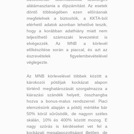
alátámasztania a díjszámítást. Az esetek
döntő többségében ezen előírásnak
megfelelnek a biztosítók, a KKTA-ból
elérhető adatok azonban lehetővé teszik,
hogy a korábban adathiány miatt nem
teljesíthető számszaki levezetést is
elvégezzék. Az MNB a körlevél
előkészítése során a piaccal, és azt az
észrevételek figyelembevételével
véglegezte.
Az MNB körlevelével többek között a
károkozói pótdíjak kockázat alapon
történő meghatározását szorgalmazza a
kiárazási szándék helyett, összhangba
hozva a bonus-malus rendszerrel. Piaci
elemzésünk alapján a pótdíj mértéke bár
50% körül sűrűsödik, de nagyon széles
skálán, 10% és 400% között mozog. E
nagy szórás is kérdéseket vet fel a
kockázati megalapozottságot illetően, de