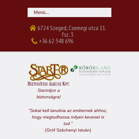
6724 Szeged, Csemegi utca 11.
fsz. 3.
+36 62 548 696
Startoljon a
biztonságra!
"Sokat kell tanulnia az embernek ahhoz,
hogy megtudhassa milyen keveset is
tud."
(Gróf Széchenyi István)