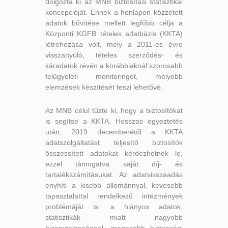
dolgozta ki az MNB biztosítási statisztikai
koncepcióját. Ennek a honlapon közzétett
adatok bővítése mellett legfőbb célja a
Központi KGFB tételes adatbázis (KKTA)
létrehozása volt, mely a 2011-es évre
visszanyúló, tételes szerződés- és
káradatok révén a korábbiaknál szorosabb
felügyeleti monitoringot, mélyebb
elemzések készítését teszi lehetővé.
Az MNB célul tűzte ki, hogy a biztosítókat
is segítse a KKTA. Hosszas egyeztetés
után, 2019 decemberétől a KKTA
adatszolgáltatást teljesítő biztosítók
összessített adatokat kérdezhetnek le,
ezzel támogatva saját díj- és
tartalékszámításukat. Az adatvisszaadás
enyhíti a kisebb állománnyal, kevesebb
tapasztalattal rendelkező intézmények
problémáját is: a hiányos adatok,
statisztikák miatt nagyobb
bizonytalansággal, magasabb biztonsági