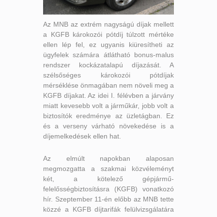
Az MNB az extrém nagyságú díjak mellett
a KGFB károkozói pótdíj túlzott mértéke
ellen lép fel, ez ugyanis kiüresítheti az
ügyfelek számára átlátható bonus-malus
rendszer kockázatalapú díjazását. A
szélsőséges károkozói pótdíjak
mérséklése önmagában nem növeli meg a
KGFB díjakat. Az idei I. félévben a járvány
miatt kevesebb volt a járműkár, jobb volt a
biztosítók eredménye az üzletágban. Ez
és a verseny várható növekedése is a
díjemelkedések ellen hat.
Az elmúlt napokban alaposan
megmozgatta a szakmai közvéleményt
két, a kötelező gépjármű-
felelősségbiztosításra (KGFB) vonatkozó
hír. Szeptember 11-én előbb az MNB tette
közzé a KGFB díjtarifák felülvizsgálatára