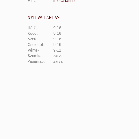
E-mail:
info@startr.hu
NYITVA TARTÁS
Hétfő:
9-16
Kedd:
9-16
Szerda:
9-16
Csütörtök:
9-16
Péntek:
9-12
Szombat:
zárva
Vasárnap:
zárva