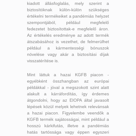
kiadott állásfoglalás, mely szerint a
biztosítóknak külön-külön szükséges
értékelni termékeiket a pandémiás helyzet
szempontjából, például megfelelő
fedezetet biztosítottak-e megfelelő áron.
Az értékelés eredménye az adott termék
átszabásához is vezethet, de felmerülhet
például a kármentességi bónuszok
növelése vagy akár a biztosítási díjak
visszatérítése is.
Mint láttuk a hazai KGFB piacon -
egyébként összhangban az európai
példákkal - jóval a megszokott szint alatt
alakult a kárráfordítás, így érdemes
átgondolni, hogy az EIOPA által javasolt
lépések közül melyek lehetnek relevánsak
a hazai piacon. Figyelembe veendők a
KGFB termék sajátosságai, mint például a
hosszú kárkifutás, illetve a pandémiás
hatás tartóssága vagy éppen egyszeri