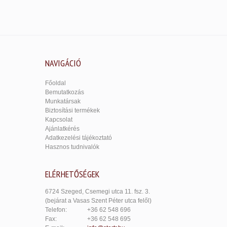
NAVIGÁCIÓ
Főoldal
Bemutatkozás
Munkatársak
Biztosítási termékek
Kapcsolat
Ajánlatkérés
Adatkezelési tájékoztató
Hasznos tudnivalók
ELÉRHETŐSÉGEK
6724 Szeged, Csemegi utca 11. fsz. 3.
(bejárat a Vasas Szent Péter utca felől)
Telefon:
+36 62 548 696
Fax:
+36 62 548 695