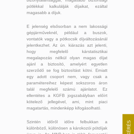
pótlékkal kalkulálják díjaikat, ezáltal
magasabb a díjuk.
E jelenség elsősorban a nem lakossági
gépjárműveknél, például a buszok,
vontatók vagy a pótkocsik díjváltozásánál
jelentkezhet. Az ún. kiárazás azt jelenti,
hogy megfelelő kárstatisztikai
megalapozás nélkül olyan magas díjat
ajánl a biztosító, amelyért egyetlen
szerződő se fog biztosítást kötni. Emiatt
egy adott csoport nem, vagy csak a
paramétereihez képest sokszoros áron
talál megfelelő számú ajánlatot. Ez
ellentétes a KGFB jogszabályban előírt
kötelező jellegével, ami, mint piaci
magatartás, mindenképp kifogásolható.
Szintén időről időre felbukkan a
különböző, különösen a károkozói pótdíjak