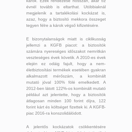
károk. Ezek rendezése hosszan, akár tíz
évnél tovább is eltarthat. Utóbbiaknál
megjelenik a tartalékolási kockázat is,
azaz, hogy a biztosító mekkora összeget
tegyen félre a károk végső kifizetésére.
E bizonytalanságok miatt is ciklikusság
jellemzi a KGFB piacot: a biztosítók
számára nyereséges időszakot nemritkán
veszteséges évek követik. A 2010-es évek
elején ez odáig fajult, hogy a nem-
életbiztosítási termékek esetében gyakran
alkalmazott mérőszám, a kombinált
mutató jóval 100% fölé emelkedett. A
2012-ben látott 122%-os kombinált mutató
például azt jelentette, hogy a biztosítók
átlagosan minden 100 forint díjra, 122
forint kárt és költséget fizettek ki. A KGFB-
piac 2016-ra konszolidálódott.
A jelentős kockázatok csökkentésére