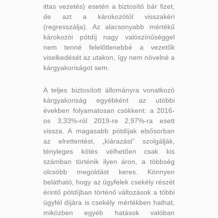
ittas vezetés) esetén a biztosító bár fizet,
de azt a károkozótól visszakéri
(regresszálja). Az alacsonyabb mértékű
károkozói pótdíj nagy valószínűséggel
nem tenné felelőtlenebbé a vezetők
viselkedését az utakon, így nem növelné a
kárgyakoriságot sem.
A teljes biztosított állományra vonatkozó
kárgyakoriság egyébként az utóbbi
években folyamatosan csökkent: a 2016-
os 3,33%-ról 2019-re 2,97%-ra esett
vissza. A magasabb pótdíjak elsősorban
az elrettentést, „kiárazást” szolgálják,
tényleges kötés vélhetően csak kis
számban történik ilyen áron, a többség
olcsóbb megoldást keres. Könnyen
belátható, hogy az ügyfelek csekély részét
érintő pótdíjban történő változások a többi
ügyfél díjára is csekély mértékben hathat,
miközben egyéb hatások valóban