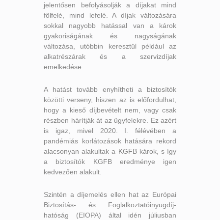
jelentősen befolyásolják a díjakat mind
fölfelé, mind lefelé. A díjak változására
sokkal nagyobb hatással van a károk
gyakoriságának és nagyságának
változása, utóbbin keresztül például az
alkatrészárak és a szervizdíjak
emelkedése.
A hatást tovább enyhítheti a biztosítók
közötti verseny, hiszen az is előfordulhat,
hogy a kieső díjbevételt nem, vagy csak
részben hárítják át az ügyfelekre. Ez azért
is igaz, mivel 2020. I. félévében a
pandémiás korlátozások hatására rekord
alacsonyan alakultak a KGFB károk, s így
a biztosítók KGFB eredménye igen
kedvezően alakult.
Szintén a díjemelés ellen hat az Európai
Biztosítás- és Foglalkoztatóinyugdíj-
hatóság (EIOPA) által idén júliusban