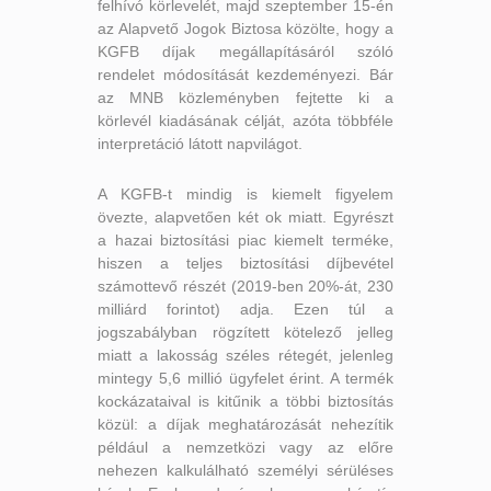
felhívó körlevelét, majd szeptember 15-én
az Alapvető Jogok Biztosa közölte, hogy a
KGFB díjak megállapításáról szóló
rendelet módosítását kezdeményezi. Bár
az MNB közleményben fejtette ki a
körlevél kiadásának célját, azóta többféle
interpretáció látott napvilágot.
A KGFB-t mindig is kiemelt figyelem
övezte, alapvetően két ok miatt. Egyrészt
a hazai biztosítási piac kiemelt terméke,
hiszen a teljes biztosítási díjbevétel
számottevő részét (2019-ben 20%-át, 230
milliárd forintot) adja. Ezen túl a
jogszabályban rögzített kötelező jelleg
miatt a lakosság széles rétegét, jelenleg
mintegy 5,6 millió ügyfelet érint. A termék
kockázataival is kitűnik a többi biztosítás
közül: a díjak meghatározását nehezítik
például a nemzetközi vagy az előre
nehezen kalkulálható személyi sérüléses