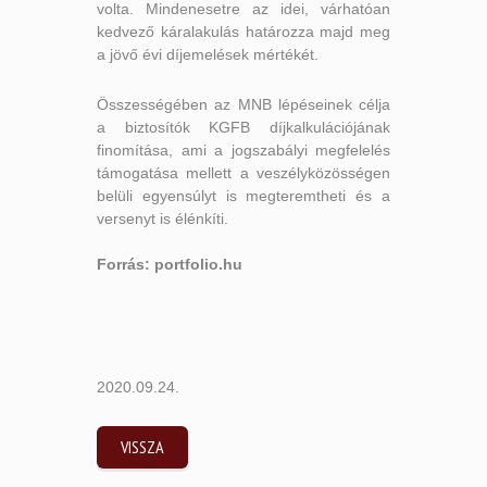
volta. Mindenesetre az idei, várhatóan
kedvező káralakulás határozza majd meg
a jövő évi díjemelések mértékét.
Összességében az MNB lépéseinek célja
a biztosítók KGFB díjkalkulációjának
finomítása, ami a jogszabályi megfelelés
támogatása mellett a veszélyközösségen
belüli egyensúlyt is megteremtheti és a
versenyt is élénkíti.
Forrás: portfolio.hu
2020.09.24.
VISSZA