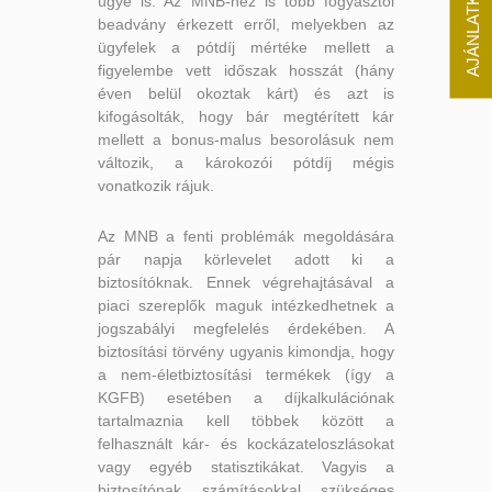
AJÁNLATKÉRÉS
ügye is. Az MNB-hez is több fogyasztói
beadvány érkezett erről, melyekben az
ügyfelek a pótdíj mértéke mellett a
figyelembe vett időszak hosszát (hány
éven belül okoztak kárt) és azt is
kifogásolták, hogy bár megtérített kár
mellett a bonus-malus besorolásuk nem
változik, a károkozói pótdíj mégis
vonatkozik rájuk.
Az MNB a fenti problémák megoldására
pár napja körlevelet adott ki a
biztosítóknak. Ennek végrehajtásával a
piaci szereplők maguk intézkedhetnek a
jogszabályi megfelelés érdekében. A
biztosítási törvény ugyanis kimondja, hogy
a nem-életbiztosítási termékek (így a
KGFB) esetében a díjkalkulációnak
tartalmaznia kell többek között a
felhasznált kár- és kockázateloszlásokat
vagy egyéb statisztikákat. Vagyis a
biztosítónak számításokkal szükséges