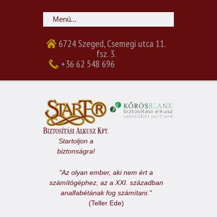
6724 Szeged, Csemegi utca 11.
fsz. 3.
+36 62 548 696
Startoljon a
biztonságra!
"Az olyan ember, aki nem ért a
számítógéphez, az a XXI. században
analfabétának fog számítani."
(Teller Ede)