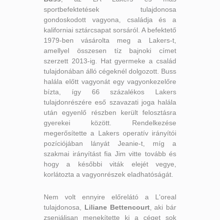
sportbefektetések tulajdonosa
gondoskodott vagyona, családja és a
kaliforniai sztárcsapat sorsáról. A befektető
1979-ben vásárolta meg a Lakers-t,
amellyel összesen tíz bajnoki címet
szerzett 2013-ig. Hat gyermeke a család
tulajdonában álló cégeknél dolgozott. Buss
halála előtt vagyonát egy vagyonkezelőre
bízta, így 66 százalékos Lakers
tulajdonrészére eső szavazati joga halála
után egyenlő részben került felosztásra
gyerekei között. Rendelkezése
megerősítette a Lakers operatív irányítói
pozíciójában lányát Jeanie-t, míg a
szakmai irányítást fia Jim vitte tovább és
hogy a későbbi viták elejét vegye,
korlátozta a vagyonrészek eladhatóságát.
Nem volt ennyire előrelátó a L'oreal
tulajdonosa,
Liliane Bettencourt
, aki bár
zseniálisan menekítette ki a céget sok