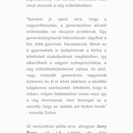
részt vesznek a cég működésében.
"Ilyenkor jó opció arra, hogy a
vagyonfelosztás, a generációkon átívelő
örökösödés ne okozzon problémát. Egy
generációugrásnál fokozatosan tágulhat a
kör, több gyermek, házastársak, illetve az
ő gyermekeik is beléphetnek a körbe a
lefektetett szabályoknak megfelelően, így
elkerülhető a vagyon szétaprózódása, a
cég működésképtelenné válása. Az első,
vagy második generációs vagyonnál
érdemes és ki is lehet alakítani a későbbi
tulajdonosi szerkezetet, lefektetni, hogy ki
miben, milyen feltételekkel vehet részt így
a cég fennmarad, nem fenyeget az a
veszély, hogy az utódok azt tönkre teszik"
- mondta Szűcs.
Jó nemzetközi példa erre, ahogyan
Jerry
Buss
, az LA Lakers és más