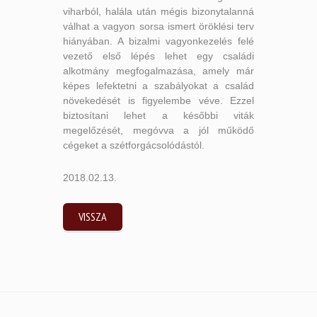
viharból, halála után mégis bizonytalanná
válhat a vagyon sorsa ismert öröklési terv
hiányában. A bizalmi vagyonkezelés felé
vezető első lépés lehet egy családi
alkotmány megfogalmazása, amely már
képes lefektetni a szabályokat a család
növekedését is figyelembe véve. Ezzel
biztosítani lehet a későbbi viták
megelőzését, megóvva a jól működő
cégeket a szétforgácsolódástól.
2018.02.13.
VISSZA