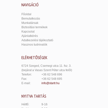
NAVIGÁCIÓ
Főoldal
Bemutatkozás
Munkatársak
Biztosítási termékek
Kapcsolat
Ajánlatkérés
Adatkezelési tájékoztató
Hasznos tudnivalók
ELÉRHETŐSÉGEK
6724 Szeged, Csemegi utca 11. fsz. 3.
(bejárat a Vasas Szent Péter utca felől)
Telefon:
+36 62 548 696
Fax:
+36 62 548 695
E-mail:
info@startr.hu
NYITVA TARTÁS
Hétfő:
9-16