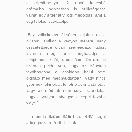
a teljesítményre. De ennél kevésbé
drámaibb helyzetben is szükségessé
válhat egy alternatív jogi megoldás, ami a
cég túlélést szavatolja.
„Egy vállalkozás életében eljöhet az a
pillanat, amikor a vagyon mérete, vagy
összetettsége olyan szerteágazó tudást
kívánna meg, ami meghaladja a
tulajdonos erejét, kapacitását. De arra is
számos példa van, hogy az irányítás
továbbadása a családon belül nem
oldható meg megnyugtatóan. Vagy nincs
gyermek, akinek át lehetne adni a stafétát,
vagy az utódnak nem célja, szándéka,
hogy a vagyont átvegye, a céget tovább
vigye.”
- mondta
Szűcs Bálint
, az RSM Legal
adójogásza a Portfolio-nak.