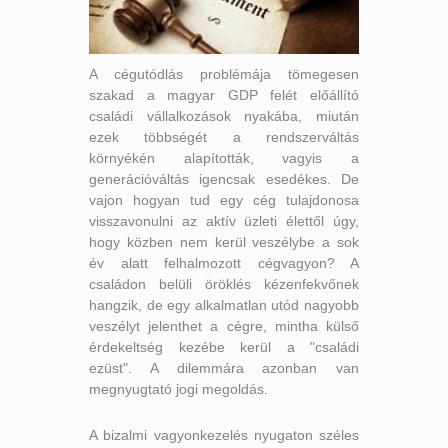
A cégutódlás problémája tömegesen
szakad a magyar GDP felét előállító
családi vállalkozások nyakába, miután
ezek többségét a rendszerváltás
környékén alapították, vagyis a
generációváltás igencsak esedékes. De
vajon hogyan tud egy cég tulajdonosa
visszavonulni az aktív üzleti élettől úgy,
hogy közben nem kerül veszélybe a sok
év alatt felhalmozott cégvagyon? A
családon belüli öröklés kézenfekvőnek
hangzik, de egy alkalmatlan utód nagyobb
veszélyt jelenthet a cégre, mintha külső
érdekeltség kezébe kerül a "családi
ezüst". A dilemmára azonban van
megnyugtató jogi megoldás.
A bizalmi vagyonkezelés nyugaton széles