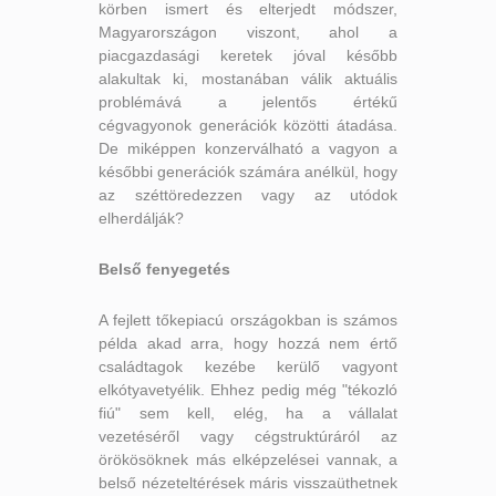
körben ismert és elterjedt módszer,
Magyarországon viszont, ahol a
piacgazdasági keretek jóval később
alakultak ki, mostanában válik aktuális
problémává a jelentős értékű
cégvagyonok generációk közötti átadása.
De miképpen konzerválható a vagyon a
későbbi generációk számára anélkül, hogy
az széttöredezzen vagy az utódok
elherdálják?
Belső fenyegetés
A fejlett tőkepiacú országokban is számos
példa akad arra, hogy hozzá nem értő
családtagok kezébe kerülő vagyont
elkótyavetyélik. Ehhez pedig még "tékozló
fiú" sem kell, elég, ha a vállalat
vezetéséről vagy cégstruktúráról az
örökösöknek más elképzelései vannak, a
belső nézeteltérések máris visszaüthetnek