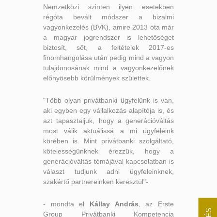
Nemzetközi szinten ilyen esetekben
régóta bevált módszer a bizalmi
vagyonkezelés (BVK), amire 2013 óta már
a magyar jogrendszer is lehetőséget
biztosít, sőt, a feltételek 2017-es
finomhangolása után pedig mind a vagyon
tulajdonosának mind a vagyonkezelőnek
előnyösebb körülmények születtek.
"Több olyan privátbanki ügyfelünk is van,
aki egyben egy vállalkozás alapítója is, és
azt tapasztaljuk, hogy a generációváltás
most válik aktuálissá a mi ügyfeleink
körében is. Mint privátbanki szolgáltató,
kötelességünknek érezzük, hogy a
generációváltás témájával kapcsolatban is
választ tudjunk adni ügyfeleinknek,
szakértő partnereinken keresztül"-
- mondta el
Kállay András
, az Erste
Group Privátbanki Kompetencia