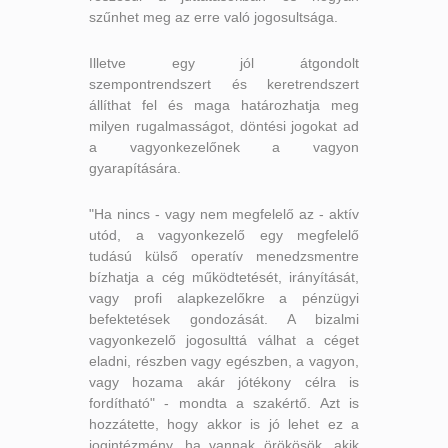
szűnhet meg az erre való jogosultsága.
Illetve egy jól átgondolt
szempontrendszert és keretrendszert
állíthat fel és maga határozhatja meg
milyen rugalmasságot, döntési jogokat ad
a vagyonkezelőnek a vagyon
gyarapítására.
"Ha nincs - vagy nem megfelelő az - aktív
utód, a vagyonkezelő egy megfelelő
tudású külső operatív menedzsmentre
bízhatja a cég működtetését, irányítását,
vagy profi alapkezelőkre a pénzügyi
befektetések gondozását. A bizalmi
vagyonkezelő jogosulttá válhat a céget
eladni, részben vagy egészben, a vagyon,
vagy hozama akár jótékony célra is
fordítható" - mondta a szakértő. Azt is
hozzátette, hogy akkor is jó lehet ez a
jogintézmény, ha vannak örökösök, akik