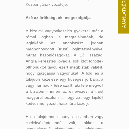
AJÁNLATKÉRÉS
Központjának vezetője.
Azé az örökség, aki megszolgálja
A bizalmi vagyonkezelés gyökerei már a
római jogban is megtalálhatóak, de
leginkább az angolszász jogban
meghonosodott "trust" jogintézményével
mutat hasonlóságokat. A 13. századi
Anglia keresztes lovagjai sok időt töltöttek
otthonuktól távol, ezért megbíztak valakit,
hogy igazgassa vagyonukat. A föld és a
tulajdon kezelése egy hűséges jó barátra
vagy harmadik félre szállt, aki felé megvolt
a bizalom - innen az elnevezés: a trust
magyarul bizalom -, hogy azt egy kijelölt
kedvezményezett hasznára kezelje.
Ha a tulajdonos elhunyt a csatában vagy
cselekvőképtelenné vált, akkor a
vagyonkezelő biztosította a tulajdonos