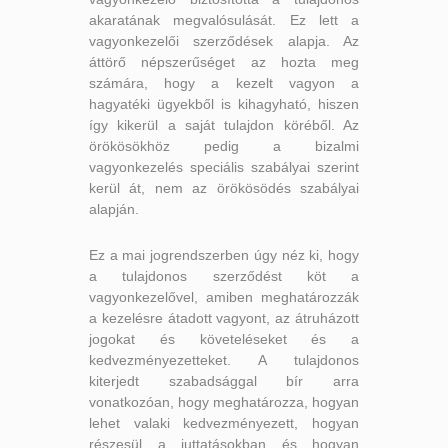
akaratának megvalósulását. Ez lett a
vagyonkezelői szerződések alapja. Az
áttörő népszerűséget az hozta meg
számára, hogy a kezelt vagyon a
hagyatéki ügyekből is kihagyható, hiszen
így kikerül a saját tulajdon köréből. Az
örökösökhöz pedig a bizalmi
vagyonkezelés speciális szabályai szerint
kerül át, nem az örökösödés szabályai
alapján.
Ez a mai jogrendszerben úgy néz ki, hogy
a tulajdonos szerződést köt a
vagyonkezelővel, amiben meghatározzák
a kezelésre átadott vagyont, az átruházott
jogokat és követeléseket és a
kedvezményezetteket. A tulajdonos
kiterjedt szabadsággal bír arra
vonatkozóan, hogy meghatározza, hogyan
lehet valaki kedvezményezett, hogyan
részesül a juttatásokban és hogyan