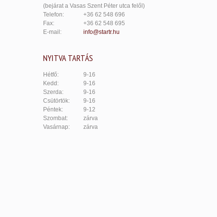
(bejárat a Vasas Szent Péter utca felől)
Telefon:
+36 62 548 696
Fax:
+36 62 548 695
E-mail:
info@startr.hu
NYITVA TARTÁS
Hétfő:
9-16
Kedd:
9-16
Szerda:
9-16
Csütörtök:
9-16
Péntek:
9-12
Szombat:
zárva
Vasárnap:
zárva