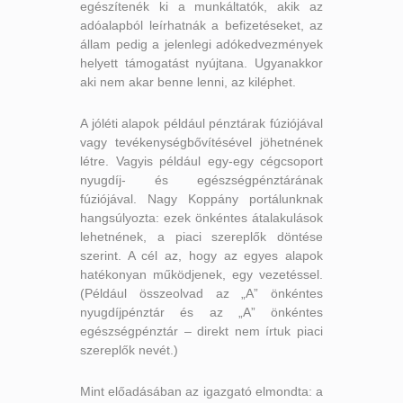
egészítenék ki a munkáltatók, akik az
adóalapból leírhatnák a befizetéseket, az
állam pedig a jelenlegi adókedvezmények
helyett támogatást nyújtana. Ugyanakkor
aki nem akar benne lenni, az kiléphet.
A jóléti alapok például pénztárak fúziójával
vagy tevékenységbővítésével jöhetnének
létre. Vagyis például egy-egy cégcsoport
nyugdíj- és egészségpénztárának
fúziójával. Nagy Koppány portálunknak
hangsúlyozta: ezek önkéntes átalakulások
lehetnének, a piaci szereplők döntése
szerint. A cél az, hogy az egyes alapok
hatékonyan működjenek, egy vezetéssel.
(Például összeolvad az „A” önkéntes
nyugdíjpénztár és az „A” önkéntes
egészségpénztár – direkt nem írtuk piaci
szereplők nevét.)
Mint előadásában az igazgató elmondta: a