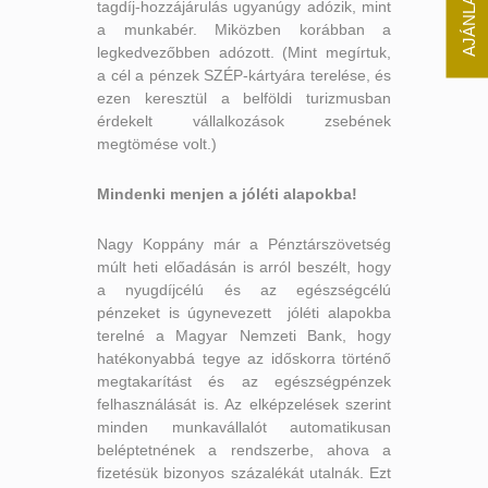
tagdíj-hozzájárulás ugyanúgy adózik, mint
a munkabér. Miközben korábban a
legkedvezőbben adózott. (Mint megírtuk,
a cél a pénzek SZÉP-kártyára terelése, és
ezen keresztül a belföldi turizmusban
érdekelt vállalkozások zsebének
megtömése volt.)
Mindenki menjen a jóléti alapokba!
Nagy Koppány már a Pénztárszövetség
múlt heti előadásán is arról beszélt, hogy
a nyugdíjcélú és az egészségcélú
pénzeket is úgynevezett jóléti alapokba
terelné a Magyar Nemzeti Bank, hogy
hatékonyabbá tegye az időskorra történő
megtakarítást és az egészségpénzek
felhasználását is. Az elképzelések szerint
minden munkavállalót automatikusan
beléptetnének a rendszerbe, ahova a
fizetésük bizonyos százalékát utalnák. Ezt