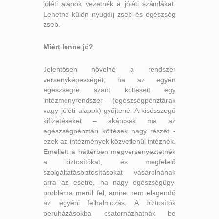
jóléti alapok vezetnék a jóléti számlákat.
Lehetne külön nyugdíj zseb és egészség
zseb.
Miért lenne jó?
Jelentősen növelné a rendszer
versenyképességét, ha az egyén
egészségre szánt költéseit egy
intézményrendszer (egészségpénztárak
vagy jóléti alapok) gyűjtené. A kisösszegű
kifizetéseket – akárcsak ma az
egészségpénztári költések nagy részét -
ezek az intézmények közvetlenül intéznék.
Emellett a háttérben megversenyeztetnék
a biztosítókat, és megfelelő
szolgáltatásbiztosításokat vásárolnának
arra az esetre, ha nagy egészségügyi
probléma merül fel, amire nem elegendő
az egyéni felhalmozás. A biztosítók
beruházásokba csatornázhatnák be