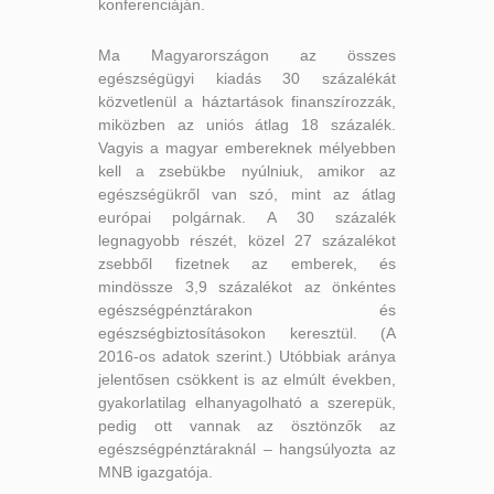
konferenciáján.
Ma Magyarországon az összes
egészségügyi kiadás 30 százalékát
közvetlenül a háztartások finanszírozzák,
miközben az uniós átlag 18 százalék.
Vagyis a magyar embereknek mélyebben
kell a zsebükbe nyúlniuk, amikor az
egészségükről van szó, mint az átlag
európai polgárnak. A 30 százalék
legnagyobb részét, közel 27 százalékot
zsebből fizetnek az emberek, és
mindössze 3,9 százalékot az önkéntes
egészségpénztárakon és
egészségbiztosításokon keresztül. (A
2016-os adatok szerint.) Utóbbiak aránya
jelentősen csökkent is az elmúlt években,
gyakorlatilag elhanyagolható a szerepük,
pedig ott vannak az ösztönzők az
egészségpénztáraknál – hangsúlyozta az
MNB igazgatója.