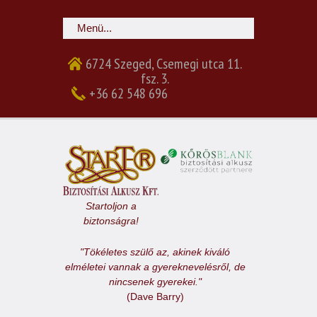
6724 Szeged, Csemegi utca 11.
fsz. 3.
+36 62 548 696
Startoljon a
biztonságra!
"Tökéletes szülő az, akinek kiváló
elméletei vannak a gyereknevelésről, de
nincsenek gyerekei."
(Dave Barry)