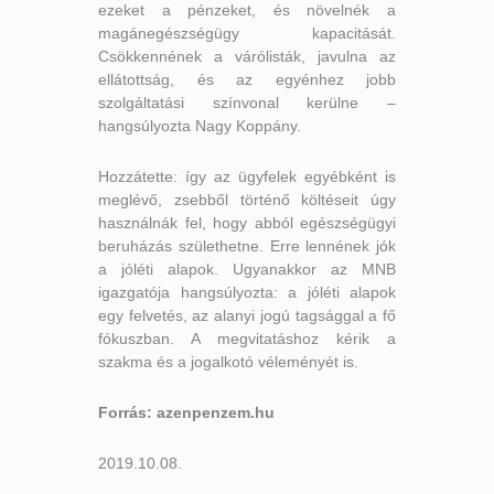
ezeket a pénzeket, és növelnék a
magánegészségügy kapacitását.
Csökkennének a várólisták, javulna az
ellátottság, és az egyénhez jobb
szolgáltatási színvonal kerülne –
hangsúlyozta Nagy Koppány.
Hozzátette: így az ügyfelek egyébként is
meglévő, zsebből történő költéseit úgy
használnák fel, hogy abból egészségügyi
beruházás születhetne. Erre lennének jók
a jóléti alapok. Ugyanakkor az MNB
igazgatója hangsúlyozta: a jóléti alapok
egy felvetés, az alanyi jogú tagsággal a fő
fókuszban. A megvitatáshoz kérik a
szakma és a jogalkotó véleményét is.
Forrás: azenpenzem.hu
2019.10.08.