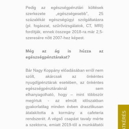
Pedig az egészségpénztári költések
szerkezete „egészségesebb”, 25
százalékát egészségügyi szolgáltatásra
(pl. fogászat, szűrővizsgálatok, CT, MRI)
fordítják, ennek összege 2018-ra már 2,5-
szeresére nőtt 2007-hez képest.
Még az ág is húzza az
egészségpénztárakat?
Bár Nagy Koppány előadásában erről nem
szólt, akárcsak az önkéntes
nyugdíjpénztárak esetében, az önkéntes
egészségpénztáraknál sem
elhanyagolható, hogy – mint többször
megírtuk - az elmúlt időszakban
gyakorlatilag minden évben drasztikusan
átalakította a kormány a cafeteria
AJÁNLATKÉRÉS
rendszerét. A végső csapást tavaly mérte
a szektorra, emiatt 2019-től a munkáltatói