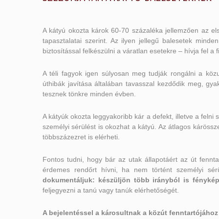
A kátyú okozta károk 60-70 százaléka jellemzően az els
tapasztalatai szerint. Az ilyen jellegű balesetek mind
biztosítással felkészülni a váratlan esetekre – hívja fel
A téli fagyok igen súlyosan meg tudják rongálni a köz
úthibák javítása általában tavasszal kezdődik meg, gyak
tesznek tönkre minden évben.
A kátyúk okozta leggyakoribb kár a defekt, illetve a felni
személyi sérülést is okozhat a kátyú. Az átlagos kárössz
többszázezret is elérheti.
Fontos tudni, hogy bár az utak állapotáért az út fennta
érdemes rendőrt hívni, ha nem történt személyi sér
dokumentáljuk: készüljön több irányból is fénykép a
feljegyezni a tanú vagy tanúk elérhetőségét.
A bejelentéssel a károsultnak a közút fenntartójához 