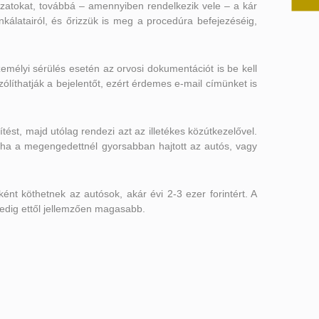
tkozatokat, továbbá – amennyiben rendelkezik vele – a kár
nkálatairól, és őrizzük is meg a procedúra befejezéséig,
zemélyi sérülés esetén az orvosi dokumentációt is be kell
szólíthatják a bejelentőt, ezért érdemes e-mail címünket is
érítést, majd utólag rendezi azt az illetékes közútkezelővel.
, ha a megengedettnél gyorsabban hajtott az autós, vagy
sként köthetnek az autósok, akár évi 2-3 ezer forintért. A
edig ettől jellemzően magasabb.