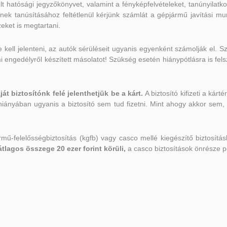
ült hatósági jegyzőkönyvet, valamint a fényképfelvételeket, tanúnyila
nek tanúsításához feltétlenül kérjünk számlát a gépjármű javítási mu
eket is megtartani.
 kell jelenteni, az autók sérüléseit ugyanis egyenként számolják el. S
mi engedélyről készített másolatot! Szükség esetén hiánypótlásra is fel
ját biztosítónk felé jelenthetjük be a kárt.
A biztosító kifizeti a kárt
k hiányában ugyanis a biztosító sem tud fizetni. Mint ahogy akkor sem
ármű-felelősségbiztosítás (kgfb) vagy casco mellé kiegészítő biztosítá
átlagos összege 20 ezer forint körüli,
a casco biztosítások önrésze p