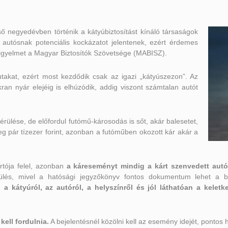
ő negyedévben történik a kátyúbiztosítást kínáló társaságok
en autósnak potenciális kockázatot jelentenek, ezért érdemes
 a figyelmet a Magyar Biztosítók Szövetsége (MABISZ).
utakat, ezért most kezdődik csak az igazi „kátyúszezon”. Az
ran nyár elejéig is elhúzódik, addig viszont számtalan autót
 sérülése, de előfordul futómű-károsodás is sőt, akár balesetet,
eg pár tízezer forint, azonban a futóműben okozott kár akár a
rtója felel, azonban
a káreseményt mindig a kárt szenvedett autós
ülés, mivel a hatósági jegyzőkönyv fontos dokumentum lehet a biz
 kátyúról, az autóról, a helyszínről és jól láthatóan a keletkez
kell fordulnia.
A bejelentésnél közölni kell az esemény idejét, pontos 