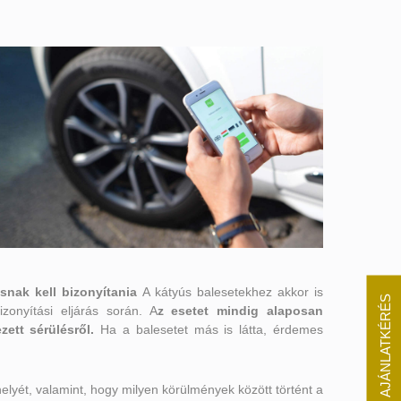
nak kell bizonyítania
A kátyús balesetekhez akkor is
AJÁNLATKÉRÉS
onyítási eljárás során. A
z esetet mindig alaposan
ett sérülésről.
Ha a balesetet más is látta, érdemes
helyét, valamint, hogy milyen körülmények között történt a