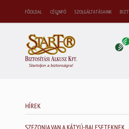
FŐOLDAL
CÉGINFÓ
SZOLGÁLTATÁSAINK
BIZT
Startoljon a biztonságra!
HÍREK
SZEZONJA VAN A KÁTYÚ-BALESETEKNEK