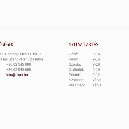
ŐSÉGEK
NYITVA TARTÁS
d, Csemegi utca 11. fsz. 3.
Hétfő:
9-16
Vasas Szent Péter utca felől)
Kedd:
9-16
+36 62 548 696
Szerda:
9-16
+36 62 548 695
Csütörtök:
9-16
info@startr.hu
Péntek:
9-12
Szombat:
zárva
Vasárnap:
zárva