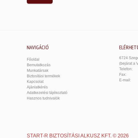
NAVIGÁCIÓ
ELÉRHET
6724 Szege
Főoldal
(bejárat a 
Bemutatkozás
Telefon:
Munkatársak
Fax:
Biztosítási termékek
E-mail:
Kapcsolat
Ajánlatkérés
Adatkezelési tájékoztató
Hasznos tudnivalók
START-R BIZTOSÍTÁSI ALKUSZ KFT.
©
2026