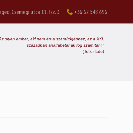
ged, Csemegi utca 11. fsz. 3.
+36 62 548 696
Az olyan ember, aki nem ért a számítógéphez, az a XXI.
században analfabétának fog számítani."
(Teller Ede)