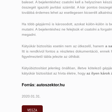
baleset. A bejelentéshez csatolni kell a helyszínen kész
összegét igazoló javítási számlát. A kár pontos összegé
továbbá érdemes lehet az esetlegesen kicserélt alkatrész
Ha több gépjármű is károsodott, azokat külön-külön is be
mutatni. A bejelentéshez ne felejtsük el csatolni a forgal
megadni.
Kátyúkár biztosítás esetén nem az útkezelő, hanem
a sa
Itt is rendkívül fontos a részletes dokumentáció, enne
figyelmeztető tábla jelezte az úthibát.
Kátyúbiztosítást jelenleg önállóan, illetve kötelező gépj
kátyúkár biztosítást az hívta életre, hogy
az ilyen károk 
Forrás: autoszektor.hu
2020.01.31.
VISSZA