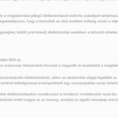
ly a megtakarítási jellegű életbiztosítások különös szabályait tartalmaz
akadályozza, hogy a biztosítók az első években költség címén a teljes
ységhez kötött (unit-linked) életbiztosítás esetében a biztosító köteles 
alább 80%-át,
n arányosan felszámított elvonást a negyedik év kezdetétől a megfelel
sszavásárolni életbiztosítását, akkor az elszámolás alapja legalább az e
a konkrét költségvonzat érvényesíthető egy visszavásárlás során történ
tött életbiztosításokra vonatkozóan is korlátozó rendelkezést vezet b
ásárlási érték (vagyis az az összeg, amelyet az ügyfél visszakap szerz