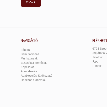
VISSZA
NAVIGÁCIÓ
ELÉRHET
6724 Szege
Főoldal
(bejárat a 
Bemutatkozás
Telefon:
Munkatársak
Fax:
Biztosítási termékek
E-mail:
Kapcsolat
Ajánlatkérés
Adatkezelési tájékoztató
Hasznos tudnivalók