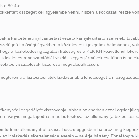
bb a 80%-a
 csökkentett összegét kell figyelembe venni, hiszen a kockázati részre v
hatóak a kártörténeti nyilvántartást vezető kárnyilvántartó szervnek, t
összefüggő hatósági ügyekben a közlekedési igazgatási hatóságnak, val
hogy a közlekedési igazgatási hatóság és a KEK KH közvetlenül lekérd
 ideiglenes rendszámtáblát viselő – egyes járművek esetében is haté
csolatos visszaélések kiszűrése megvalósulhasson.
l megteremti a biztosítási titok kiadásának a lehetőségét a mezőgazdas
vékenységi engedélyét visszavonja, abban az esetben ezzel egyidejűle
. Vagyis megállapodhat más biztosítóval az állomány (a biztosítási sz
 történő állományátruházással összefüggésben határoz meg kiegészítő 
et – az intézkedés sikertelensége esetén – ne érje hátrány. Ennél fog