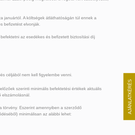
za januártól. A költségek átláthatóságán túl ennek a
 befizetést elvonják.
befektetni az esedékes és befizetett biztosítási díj
és céljából nem kell figyelembe venni.
AJÁNLATKÉRÉS
lőzőek szerinti minimális befektetési értékek aktuális
ő elszámolásnál.
e a törvény. Eszerint amennyiben a szerződő
ődéséből) minimálisan az alábbi lehet: