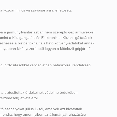
onatkozóan nincs visszavásárlásra lehetőség.
ovábbá a járműnyilvántartásban nem szereplő gépjárművekkel
amint a Közigazgatási és Elektronikus Közszolgáltatások
ezhesse a biztosítóknál található kötvény-adatokat annak
konyabban kikényszeríthető legyen a kötelező gépjármű-
ági biztosításokkal kapcsolatban hatáskörrel rendelkező
g a biztosítottak érdekeinek védelme érdekében
erződések) átvételéről.
szabályokat július 1- től, amelyek azt hivatottak
va kimondja, hogy amennyiben az állományátruházására