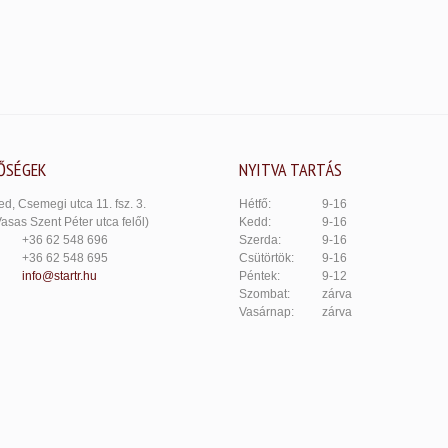
ŐSÉGEK
NYITVA TARTÁS
d, Csemegi utca 11. fsz. 3.
Hétfő:
9-16
Vasas Szent Péter utca felől)
Kedd:
9-16
+36 62 548 696
Szerda:
9-16
+36 62 548 695
Csütörtök:
9-16
info@startr.hu
Péntek:
9-12
Szombat:
zárva
Vasárnap:
zárva