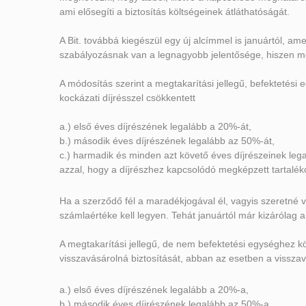
ami elősegíti a biztosítás költségeinek átláthatóságát.
A Bit. továbbá kiegészül egy új alcímmel is januártól, ame
szabályozásnak van a legnagyobb jelentősége, hiszen meg
A módosítás szerint a megtakarítási jellegű, befektetési eg
kockázati díjrésszel csökkentett
a.) első éves díjrészének legalább a 20%-át,
b.) második éves díjrészének legalább az 50%-át,
c.) harmadik és minden azt követő éves díjrészeinek leg
azzal, hogy a díjrészhez kapcsolódó megképzett tartaléko
Ha a szerződő fél a maradékjogával él, vagyis szeretné vi
számlaértéke kell legyen. Tehát januártól már kizárólag 
A megtakarítási jellegű, de nem befektetési egységhez kö
visszavásárolná biztosítását, abban az esetben a visszav
a.) első éves díjrészének legalább a 20%-a,
b.) második éves díjrészének legalább az 50%-a,