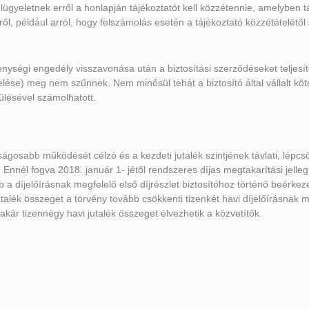
ügyeletnek erről a honlapján tájékoztatót kell közzétennie, amelyben t
, például arról, hogy felszámolás esetén a tájékoztató közzétételétő
nységi engedély visszavonása után a biztosítási szerződéseket teljesíte
se) meg nem szűnnek. Nem minősül tehát a biztosító által vállalt köte
rülésével számolhatott.
ágosabb működését célzó és a kezdeti jutalék szintjének távlati, lépcs
nnél fogva 2018. január 1- jétől rendszeres díjas megtakarítási jelleg
ább a díjelőírásnak megfelelő első díjrészlet biztosítóhoz történő beérk
utalék összeget a törvény tovább csökkenti tizenkét havi díjelőírásnak 
kár tizennégy havi jutalék összeget élvezhetik a közvetítők.