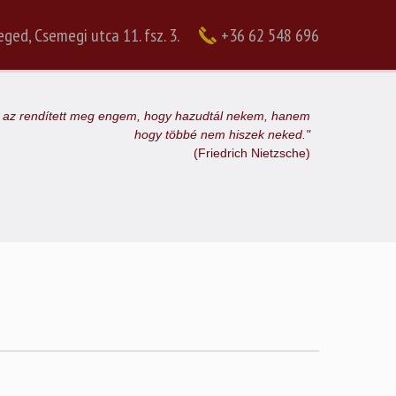
ged, Csemegi utca 11. fsz. 3.
+36 62 548 696
az rendített meg engem, hogy hazudtál nekem, hanem
hogy többé nem hiszek neked."
(Friedrich Nietzsche)