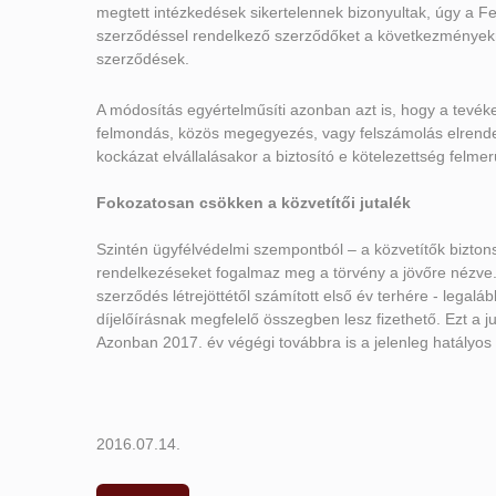
megtett intézkedések sikertelennek bizonyultak, úgy a Fel
szerződéssel rendelkező szerződőket a következményekről
szerződések.
A módosítás egyértelműsíti azonban azt is, hogy a tevéke
felmondás, közös megegyezés, vagy felszámolás elrendelé
kockázat elvállalásakor a biztosító e kötelezettség felme
Fokozatosan csökken a közvetítői jutalék
Szintén ügyfélvédelmi szempontból – a közvetítők biztons
rendelkezéseket fogalmaz meg a törvény a jövőre nézve. E
szerződés létrejöttétől számított első év terhére - legal
díjelőírásnak megfelelő összegben lesz fizethető. Ezt a j
Azonban 2017. év végégi továbbra is a jelenleg hatályos a
2016.07.14.