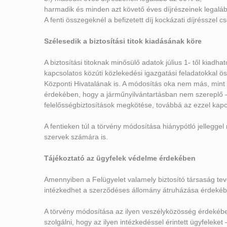
harmadik és minden azt követő éves díjrészeinek legalá
A fenti összegeknél a befizetett díj kockázati díjrésszel
Szélesedik a biztosítási titok kiadásának köre
A biztosítási titoknak minősülő adatok július 1- től kiad
kapcsolatos közúti közlekedési igazgatási feladatokkal 
Központi Hivatalának is. A módosítás oka nem más, mint 
érdekében, hogy a járműnyilvántartásban nem szereplő –
felelősségbiztosítások megkötése, továbbá az ezzel kap
A fentieken túl a törvény módosítása hiánypótló jellegge
szervek számára is.
Tájékoztató az ügyfelek védelme érdekében
Amennyiben a Felügyelet valamely biztosító társaság te
intézkedhet a szerződéses állomány átruházása érdekében
A törvény módosítása az ilyen veszélyközösség érdekében
szolgálni, hogy az ilyen intézkedéssel érintett ügyfelek