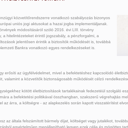
 pénzügyi közvetítőrendszerre vonatkozó szabályozás bizonyos
urópai uniós jogi aktusokat a hazai jogba implementáljanak.
örvények módosításáról szóló 2016. évi LIII. törvény
, a hitelintézeteket érintő jogszabály, a pénzforgalmi, a
tozások jelentősen érintik a biztosítók működését is, továbbá
 Nemzeti Bankra vonatkozó egyes rendelkezéseket is.
y erősíti az ügyfélvédelmet, mivel a befektetéshez kapcsolódó életbi
yét, valamint a közvetítők biztonságosabb működését célzó rendelkezés
egységekhez kötött életbiztosítások tartalékainak fedezetéül szolgáló 
ámára a befektetési politikával összhangban, szakszerű végrehajtás mel
el az árra, a költségre - az alapkezelés során kapott visszatérítést e
sz az általa felszámított bármely díjat, költséget vagy jutalékot, továb
zásból egyértelműen megállapítható legyen ezek célja és mögöttes tart