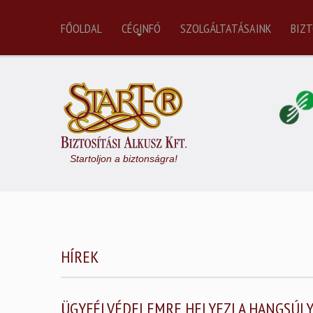
FŐOLDAL
CÉGINFÓ
SZOLGÁLTATÁSAINK
BIZT
Startoljon a biztonságra!
HÍREK
ÜGYFÉLVÉDELEMRE HELYEZI A HANGSÚLYT