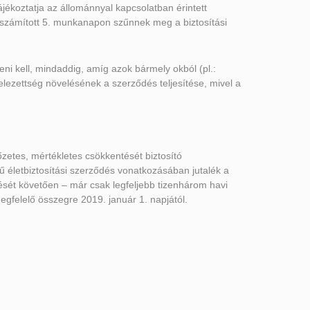
ájékoztatja az állománnyal kapcsolatban érintett
l számított 5. munkanapon szűnnek meg a biztosítási
ni kell, mindaddig, amíg azok bármely okból (pl.:
lezettség növelésének a szerződés teljesítése, mivel a
őzetes, mértékletes csökkentését biztosító
ű életbiztosítási szerződés vonatkozásában jutalék a
ezését követően – már csak legfeljebb tizenhárom havi
megfelelő összegre 2019. január 1. napjától.