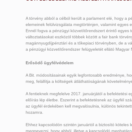
A törvény abból a célból került a parlament elé, hogy a
elemeinek felülvizsgálata megtörténjen, valamint egyes e
Ennél fogva a pénzügyi közvetítőrendszert érintő egyes t
változtatásokat eszközöl többek között a fair bank törvény
magánnyugdíjpénztári és a tőkepiaci törvényben, de a vál
a pénzügyi közvetítőrendszer felügyeletét ellátó Magyar
Erősödő ügyfélvédelem
A Bit. módosításainak egyik legfontosabb eredménye, hog
meg, felállítja a költségek átláthatóságának követelmén
A fentieknek megfelelve 2017. januárjától a befektetési 
előírás lép életbe. Eszerint a befektetésnek az ügyfél sz
az ügyfél érdekében kell megvalósulnia, különös tekintett
hozamra.
Ehhez kapcsolódón szintén januártól a biztosító köteles le
megnevezni, hogy abból, illetve a kapcsolódó meghatáro