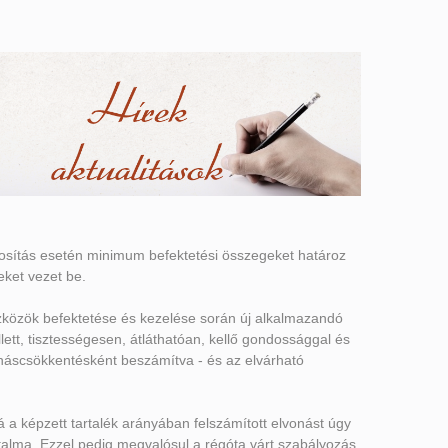
ztosítás esetén minimum befektetési összegeket határoz
eket vezet be.
eszközök befektetése és kezelése során új alkalmazandó
lett, tisztességesen, átláthatóan, kellő gondossággal és
lvonáscsökkentésként beszámítva - és az elvárható
bá a képzett tartalék arányában felszámított elvonást úgy
alma. Ezzel pedig megvalósul a régóta várt szabályozás,