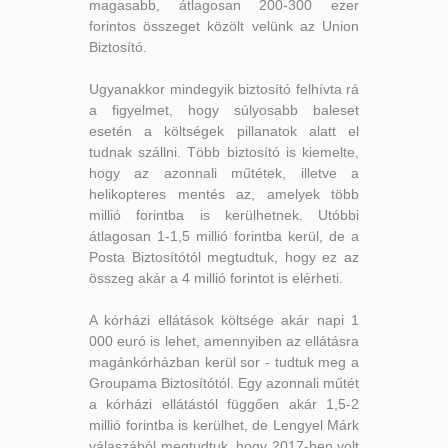
magasabb, átlagosan 200-300 ezer
forintos összeget közölt velünk az Union
Biztosító.
Ugyanakkor mindegyik biztosító felhívta rá
a figyelmet, hogy súlyosabb baleset
esetén a költségek pillanatok alatt el
tudnak szállni. Több biztosító is kiemelte,
hogy az azonnali műtétek, illetve a
helikopteres mentés az, amelyek több
millió forintba is kerülhetnek. Utóbbi
átlagosan 1-1,5 millió forintba kerül, de a
Posta Biztosítótól megtudtuk, hogy ez az
összeg akár a 4 millió forintot is elérheti.
A kórházi ellátások költsége akár napi 1
000 euró is lehet, amennyiben az ellátásra
magánkórházban kerül sor - tudtuk meg a
Groupama Biztosítótól. Egy azonnali műtét
a kórházi ellátástól függően akár 1,5-2
millió forintba is kerülhet, de Lengyel Márk
válaszából megtudtuk, hogy 2017-ben volt