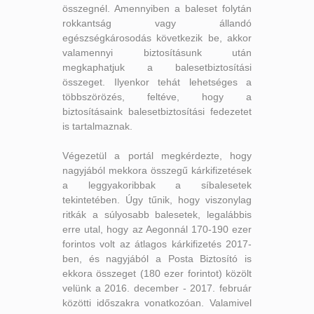
összegnél. Amennyiben a baleset folytán
rokkantság vagy állandó
egészségkárosodás következik be, akkor
valamennyi biztosításunk után
megkaphatjuk a balesetbiztosítási
összeget. Ilyenkor tehát lehetséges a
többszörözés, feltéve, hogy a
biztosításaink balesetbiztosítási fedezetet
is tartalmaznak.
Végezetül a portál megkérdezte, hogy
nagyjából mekkora összegű kárkifizetések
a leggyakoribbak a síbalesetek
tekintetében. Úgy tűnik, hogy viszonylag
ritkák a súlyosabb balesetek, legalábbis
erre utal, hogy az Aegonnál 170-190 ezer
forintos volt az átlagos kárkifizetés 2017-
ben, és nagyjából a Posta Biztosító is
ekkora összeget (180 ezer forintot) közölt
velünk a 2016. december - 2017. február
közötti időszakra vonatkozóan. Valamivel