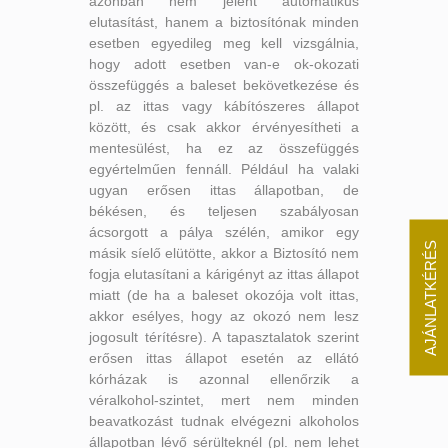
azonban nem jelent automatikus
elutasítást, hanem a biztosítónak minden
esetben egyedileg meg kell vizsgálnia,
hogy adott esetben van-e ok-okozati
összefüggés a baleset bekövetkezése és
pl. az ittas vagy kábítószeres állapot
között, és csak akkor érvényesítheti a
mentesülést, ha ez az összefüggés
egyértelműen fennáll. Például ha valaki
ugyan erősen ittas állapotban, de
békésen, és teljesen szabályosan
ácsorgott a pálya szélén, amikor egy
AJÁNLATKÉRÉS
másik síelő elütötte, akkor a Biztosító nem
fogja elutasítani a kárigényt az ittas állapot
miatt (de ha a baleset okozója volt ittas,
akkor esélyes, hogy az okozó nem lesz
jogosult térítésre). A tapasztalatok szerint
erősen ittas állapot esetén az ellátó
kórházak is azonnal ellenőrzik a
véralkohol-szintet, mert nem minden
beavatkozást tudnak elvégezni alkoholos
állapotban lévő sérülteknél (pl. nem lehet