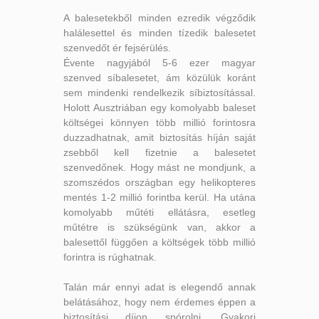
A balesetekből minden ezredik végződik
halálesettel és minden tízedik balesetet
szenvedőt ér fejsérülés.
Évente nagyjából 5-6 ezer magyar
szenved síbalesetet, ám közülük koránt
sem mindenki rendelkezik síbiztosítással.
Holott Ausztriában egy komolyabb baleset
költségei könnyen több millió forintosra
duzzadhatnak, amit biztosítás híján saját
zsebből kell fizetnie a balesetet
szenvedőnek. Hogy mást ne mondjunk, a
szomszédos országban egy helikopteres
mentés 1-2 millió forintba kerül. Ha utána
komolyabb műtéti ellátásra, esetleg
műtétre is szükségünk van, akkor a
balesettől függően a költségek több millió
forintra is rúghatnak.
Talán már ennyi adat is elegendő annak
belátásához, hogy nem érdemes éppen a
biztosítási díjon spórolni. Gyakori