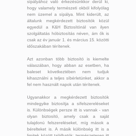
sípályához való érkezésünkkor derül ki,
hogy valamely természeti okból kifolyólag
nem üzemel a sípálya. Mint kiderült, az
általunk megkérdezett biztosítók közül
egyedül a K&H Biztosítónál van ilyen
szolgáltatás hóbiztosítás néven, ám ők is
csak az év január 1. és március 15. közötti
időszakában térítenek.
Azt azonban több biztosító is kiemelte
válaszában, hogy abban az esetben, ha
baleset következtében nem tudjuk
kihasználni a teljes síbérletünket, akkor a
fel nem használt napok után térítenek.
Ugyanakkor a megkérdezett biztosítók
mindegyike biztosítja a sífelszereléseket
is. Különbségek persze itt is vannak - van
olyan biztosító, amely csak a saját
tulajdonú felszereléseket, míg mások a
bérelteket is. A másik különbség itt is a
limitek között találhatók: természetesen itt