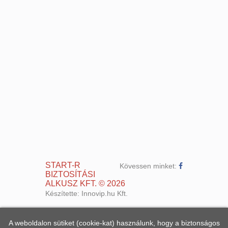
START-R
Kövessen minket:
BIZTOSÍTÁSI
ALKUSZ KFT.
©
2026
Készítette:
Innovip.hu Kft.
A weboldalon sütiket (cookie-kat) használunk, hogy a biztonságos