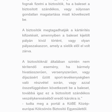
fognak fizetni a biztosítók, ha a baleset a
biztosított szándékos, vagy súlyosan
gondatlan magatartása miatt következett
be.
A biztosítók megtagadhatják a kártérítés
kifizetését, amennyiben a baleset kijelölt
pályán kívül történt, vagy olyan
pályaszakaszon, amely a síelők elől el volt
zárva.
A biztosítóknál általában szintén nem
térítendő esemény, ha bármely
hivatásszerűen, versenyszerűen, vagy
díjazásért űzött sport-tevékenységben
való részvétel során, vagy azzal
összefüggésben következett be a baleset,
továbbá igaz ez a biztosított szándékos
veszélykereséséből eredő károkra is."
- tudta meg a portál a KöBE Közép-
európai Kölcsönös Biztosító Egyesülettől.