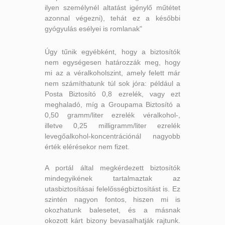
ilyen személynél altatást igénylő műtétet
azonnal végezni), tehát ez a későbbi
gyógyulás esélyei is romlanak"
Úgy tűnik egyébként, hogy a biztosítók
nem egységesen határozzák meg, hogy
mi az a véralkoholszint, amely felett már
nem számíthatunk túl sok jóra: például a
Posta Biztosító 0,8 ezrelék, vagy ezt
meghaladó, míg a Groupama Biztosító a
0,50 gramm/liter ezrelék véralkohol-,
illetve 0,25 milligramm/liter ezrelék
levegőalkohol-koncentrációnál nagyobb
érték elérésekor nem fizet.
A portál által megkérdezett biztosítók
mindegyikének tartalmaztak az
utasbiztosításai felelősségbiztosítást is. Ez
szintén nagyon fontos, hiszen mi is
okozhatunk balesetet, és a másnak
okozott kárt bizony bevasalhatják rajtunk.