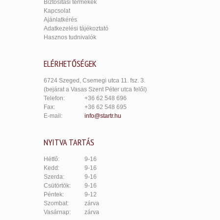
Biztosítási termékek
Kapcsolat
Ajánlatkérés
Adatkezelési tájékoztató
Hasznos tudnivalók
ELÉRHETŐSÉGEK
6724 Szeged, Csemegi utca 11. fsz. 3.
(bejárat a Vasas Szent Péter utca felől)
Telefon:
+36 62 548 696
Fax:
+36 62 548 695
E-mail:
info@startr.hu
NYITVA TARTÁS
Hétfő:
9-16
Kedd:
9-16
Szerda:
9-16
Csütörtök:
9-16
Péntek:
9-12
Szombat:
zárva
Vasárnap:
zárva