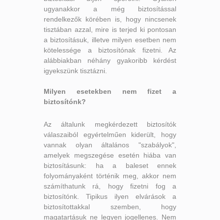
ugyanakkor a még biztosítással
rendelkezők körében is, hogy nincsenek
tisztában azzal, mire is terjed ki pontosan
a biztosításuk, illetve milyen esetben nem
kötelessége a biztosítónak fizetni. Az
alábbiakban néhány gyakoribb kérdést
igyekszünk tisztázni.
Milyen esetekben nem fizet a
biztosítónk?
Az általunk megkérdezett biztosítók
válaszaiból egyértelműen kiderült, hogy
vannak olyan általános "szabályok",
amelyek megszegése esetén hiába van
biztosításunk: ha a baleset ennek
folyományaként történik meg, akkor nem
számíthatunk rá, hogy fizetni fog a
biztosítónk. Tipikus ilyen elvárások a
biztosítottakkal szemben, hogy
magatartásuk ne legyen jogellenes. Nem