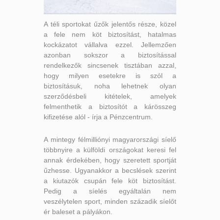
A téli sportokat űzők jelentős része, közel
a fele nem köt biztosítást, hatalmas
kockázatot vállalva ezzel. Jellemzően
azonban sokszor a biztosítással
rendelkezők sincsenek tisztában azzal,
hogy milyen esetekre is szól a
biztosításuk, noha lehetnek olyan
szerződésbeli kitételek, amelyek
felmenthetik a biztosítót a kárösszeg
kifizetése alól - írja a Pénzcentrum.
A mintegy félmilliónyi magyarországi síelő
többnyire a külföldi országokat keresi fel
annak érdekében, hogy szeretett sportját
űzhesse. Ugyanakkor a becslések szerint
a kiutazók csupán fele köt biztosítást.
Pedig a síelés egyáltalán nem
veszélytelen sport, minden századik síelőt
ér baleset a pályákon.