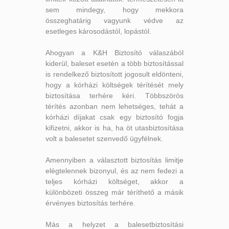
sem mindegy, hogy mekkora
összeghatárig vagyunk védve az
esetleges károsodástól, lopástól.
Ahogyan a K&H Biztosító válaszából
kiderül, baleset esetén a több biztosítással
is rendelkező biztosított jogosult eldönteni,
hogy a kórházi költségek térítését mely
biztosítása terhére kéri. Többszörös
térítés azonban nem lehetséges, tehát a
kórházi díjakat csak egy biztosító fogja
kifizetni, akkor is ha, ha öt utasbiztosítása
volt a balesetet szenvedő ügyfélnek.
Amennyiben a választott biztosítás limitje
elégtelennek bizonyul, és az nem fedezi a
teljes kórházi költséget, akkor a
különbözeti összeg már téríthető a másik
érvényes biztosítás terhére.
Más a helyzet a balesetbiztosítási