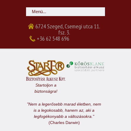
6724 Szeged, Csemegi utca 11.
fsz. 3.
+36 62 548 696
Startoljon a
biztonságra!
"Nem a legerősebb marad életben, nem
is a legokosabb, hanem az, aki a
legfogékonyabb a változásokra."
(Charles Darwin)