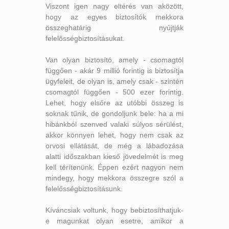
Viszont igen nagy eltérés van aközött,
hogy az egyes biztosítók mekkora
összeghatárig nyújtják
felelősségbiztosításukat.
Van olyan biztosító, amely - csomagtól
függően - akár 9 millió forintig is biztosítja
ügyfeleit, de olyan is, amely csak - szintén
csomagtól függően - 500 ezer forintig.
Lehet, hogy elsőre az utóbbi összeg is
soknak tűnik, de gondoljunk bele: ha a mi
hibánkból szenved valaki súlyos sérülést,
akkor könnyen lehet, hogy nem csak az
orvosi ellátását, de még a lábadozása
alatti időszakban kieső jövedelmét is meg
kell térítenünk. Éppen ezért nagyon nem
mindegy, hogy mekkora összegre szól a
felelősségbiztosításunk.
Kíváncsiak voltunk, hogy bebiztosíthatjuk-
e magunkat olyan esetre, amikor a