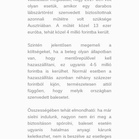
olyan esetük, amikor egy darabos
lábszártörést szenvedett biztosítottnak
azonnali műtétre volt szüksége
Ausztriában. A műtét közel 13 ezer
euróba, tehát közel 4 millió forintba került.
Szintén jelentősen megemeli a
költségeket, ha a beteg olyan állapotban
van, hogy mentőrepülővel kell
hazaszállítani, ez ugyanis 4-5 millió
forintba is kerülhet. Normál esetben a
hazaszállítás azonban néhány százezer
forintból kijön, természetesen attól
függően, hogy melyik országban
szenvedett balesetet.
Összességében tehát elmondható: ha már
síelni indulunk, nagyon nem éri meg a
biztosításon spórolni, baleset esetén
ugyanis hatalmas anyagi kárunk
keletkezhet, nem is beszélve az esetleges