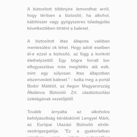
A biztosított többnyire lemondhat arról,
hogy térítsen a biztosító, ha alkohol,
kábítószer vagy gyógyszeres túladagolás
következtében történt a baleset.
A biztosított ittas állapota valóban
mentesülési ok lehet. Hogy adott esetben
él-e ezzel a biztosító, az függ a konkrét
élethelyzettől. Egy bögre forralt bor
elfogyasztása más megítélés alá esik,
mint egy súlyosan ittas állapotban
elszenvedett baleset." - tudta meg a portál
Bodor Mátétól, az Aegon Magyarország
Általános Biztosító Zrt. utasbiztosítási
üzletágának vezetőjétől.
Tovább árnyalta az alkoholos
befolyásoltság kérdéskörét Lengyel Márk,
az Európai Utazási Biztosító elnök-
vezérigazgatója: "Ez a gyakorlatban