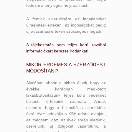
fedezni a tényleges helyreállítást.
A fentiek elkerülésére az ingatlanokat
újraépítési értéken, az ingóságokat pedig
újravásárlási értéken szükséges megadni.
A tájékoztatás nem teljes körű, további
információkért keresse irodánkat!
MIKOR ÉRDEMES A SZERZŐDÉST
MÓDOSÍTANI?
Általában abban a hitben élünk, hogy az
évekkel korábban megkötött
lakásbiztosításunk teljes körű védelmet
biztosít értékeink számára. Annak
ellenére, hogy a biztosító a szerződést
évről évre indexálja a KSH adatai alapján,
ez mégsem igaz. Az évek során eladunk,
cserélünk, új dolgokat vásárolunk, a