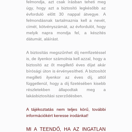
felmondja, azt csak írásban teheti meg
úgy, hogy azt a biztosító legkésőbb az
évforduló előtt 30 nappal átvegye. A
felmondásnak tartalmaznia kell a nevét,
címét, kötvényszámát, az évfordulót, hogy
melyik napra mondja fel, a készítés
dátumát, aláírást.
A biztosítás megszűnhet díj nemfizetéssel
is, de ilyenkor számolnia kell azzal, hogy a
biztosító az őt megillető éves díjat akár
bírósági úton is érvényesítheti. A biztosítót
megilleti ilyenkor az éves díj, attól
függetlenül, hogy a díj fizetésében kisebb
részletekben állapodtak meg a
lakásbiztosítási szerződésben.
A tájékoztatás nem teljes körű, további
információkért keresse irodánkat!
MI A TEENDŐ, HA AZ INGATLAN