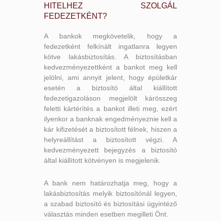
HITELHEZ SZOLGÁL
FEDEZETKÉNT?
A bankok megkövetelik, hogy a
fedezetként felkínált ingatlanra legyen
kötve lakásbiztosítás. A biztosításban
kedvezményezettként a bankot meg kell
jelölni, ami annyit jelent, hogy épületkár
esetén a biztosító által kiállított
fedezetigazoláson megjelölt kárösszeg
feletti kártérítés a bankot illeti meg, ezért
ilyenkor a banknak engedményeznie kell a
kár kifizetését a biztosított félnek, hiszen a
helyreállítást a biztosított végzi. A
kedvezményezett bejegyzés a biztosító
által kiállított kötvényen is megjelenik.
A bank nem határozhatja meg, hogy a
lakásbiztosítás melyik biztosítónál legyen,
a szabad biztosító és biztosítási ügyintéző
választás minden esetben megilleti Önt.