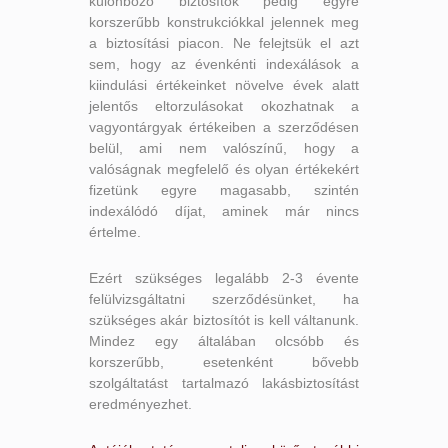
különböző biztosítók pedig egyre
korszerűbb konstrukciókkal jelennek meg
a biztosítási piacon. Ne felejtsük el azt
sem, hogy az évenkénti indexálások a
kiindulási értékeinket növelve évek alatt
jelentős eltorzulásokat okozhatnak a
vagyontárgyak értékeiben a szerződésen
belül, ami nem valószínű, hogy a
valóságnak megfelelő és olyan értékekért
fizetünk egyre magasabb, szintén
indexálódó díjat, aminek már nincs
értelme.
Ezért szükséges legalább 2-3 évente
felülvizsgáltatni szerződésünket, ha
szükséges akár biztosítót is kell váltanunk.
Mindez egy általában olcsóbb és
korszerűbb, esetenként bővebb
szolgáltatást tartalmazó lakásbiztosítást
eredményezhet.