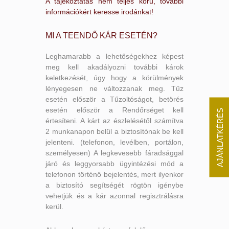
A tájékoztatás nem teljes körű, további
információkért keresse irodánkat!
MI A TEENDŐ KÁR ESETÉN?
Leghamarabb a lehetőségekhez képest
meg kell akadályozni további károk
keletkezését, úgy hogy a körülmények
lényegesen ne változzanak meg. Tűz
esetén először a Tűzoltóságot, betörés
esetén először a Rendőrséget kell
AJÁNLATKÉRÉS
értesíteni. A kárt az észlelésétől számítva
2 munkanapon belül a biztosítónak be kell
jelenteni. (telefonon, levélben, portálon,
személyesen) A legkevesebb fáradsággal
járó és leggyorsabb ügyintézési mód a
telefonon történő bejelentés, mert ilyenkor
a biztosító segítségét rögtön igénybe
vehetjük és a kár azonnal regisztrálásra
kerül.