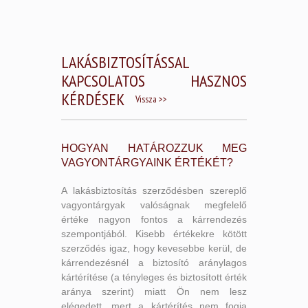
LAKÁSBIZTOSÍTÁSSAL
KAPCSOLATOS HASZNOS
KÉRDÉSEK
Vissza >>
HOGYAN HATÁROZZUK MEG
VAGYONTÁRGYAINK ÉRTÉKÉT?
A lakásbiztosítás szerződésben szereplő
vagyontárgyak valóságnak megfelelő
értéke nagyon fontos a kárrendezés
szempontjából. Kisebb értékekre kötött
szerződés igaz, hogy kevesebbe kerül, de
kárrendezésnél a biztosító aránylagos
kártérítése (a tényleges és biztosított érték
aránya szerint) miatt Ön nem lesz
elégedett, mert a kártérítés nem fogja