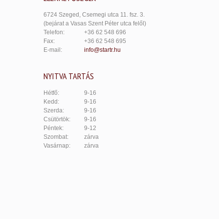
6724 Szeged, Csemegi utca 11. fsz. 3.
(bejárat a Vasas Szent Péter utca felől)
Telefon:
+36 62 548 696
Fax:
+36 62 548 695
E-mail:
info@startr.hu
NYITVA TARTÁS
Hétfő:
9-16
Kedd:
9-16
Szerda:
9-16
Csütörtök:
9-16
Péntek:
9-12
Szombat:
zárva
Vasárnap:
zárva