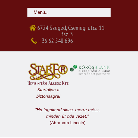
6724 Szeged, Csemegi utca 11.
fsz. 3.
+36 62 548 696
Startoljon a
biztonságra!
"Ha fogalmad sincs, merre mész,
minden út oda vezet."
(Abraham Lincoln)