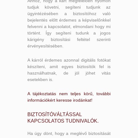
Ahhoz, hogy a kárt megfelelően nyomon
tudjuk követni, segíteni tudjunk az
ügyintézésében a biztosítóhoz való
bejelentés előtt érdemes a képviselőnkkel
felvenni a kapcsolatot, elmondani hogy mi
történt. Így segíteni tudunk a jogos
kárigény biztosítási feltétel szerinti
érvényesítésében.
A kárról érdemes azonnal digitális fotókat
készíteni, amit egyes biztosítók fel is
használhatnak, de jól jöhet vitás
esetekben is.
A tájékoztatás nem teljes körű, további
információkért keresse irodánkat!
BIZTOSÍTÓVÁLTÁSSAL
KAPCSOLATOS TUDNIVALÓK.
Ha úgy dönt, hogy a meglévő biztosítását